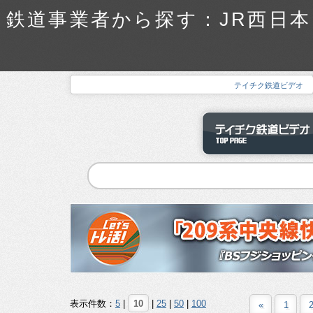
鉄道事業者から探す：JR西日本
テイチク鉄道ビデオ
表示件数：
5
|
10
|
25
|
50
|
100
«
1