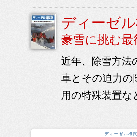
ディーゼル
豪雪に挑む最
近年、除雪方法
車とその迫力の
用の特殊装置な
ディーゼル機関