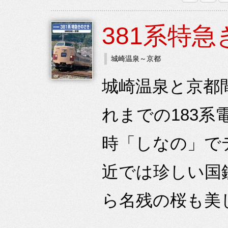
381系特
城崎温泉～京都
城崎温泉と京都間
れまでの183
時「しなの」で
近では珍しい国
ら名残の桜も美し