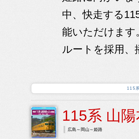
中、快走する1
能いただけます
ルートを採用、播
115
115系 山陽本
広島～岡山～姫路