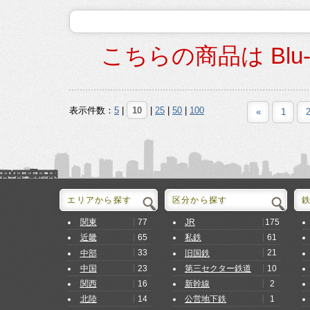
こちらの商品は Blu
表示件数：
5
|
10
|
25
|
50
|
100
«
1
エリアから探す
区分から探す
77
175
関東
JR
65
61
近畿
私鉄
33
21
中部
旧国鉄
23
10
中国
第三セクター鉄道
16
2
関西
新幹線
14
1
北陸
公営地下鉄