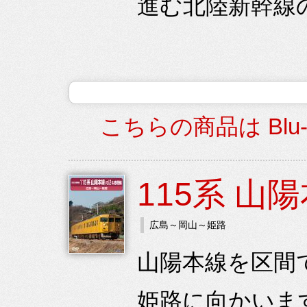
進む北陸新幹線の
こちらの商品は Blu
115系 山陽本
広島～岡山～姫路
山陽本線を区間
姫路に向かいま