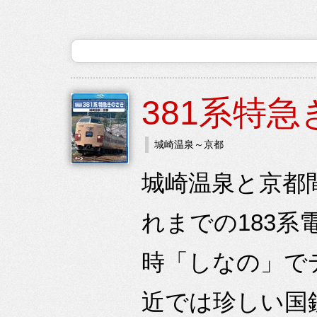
381系特
城崎温泉～京都
城崎温泉と京都間
れまでの183
時「しなの」で
近では珍しい国