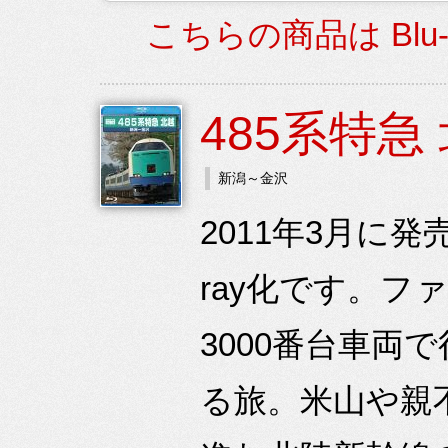
こちらの商品は Blu
485系特急
新潟～金沢
2011年3月に発
ray化です。フ
3000番台車両
る旅。米山や親