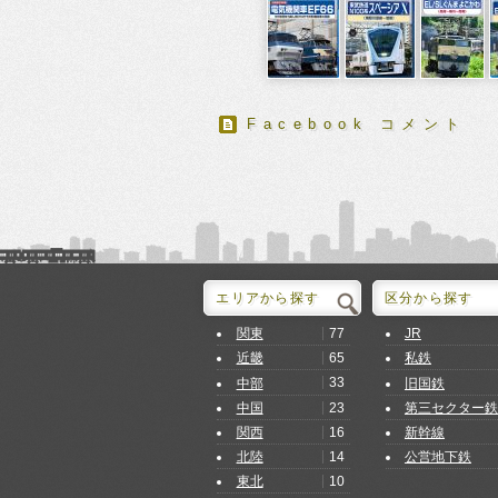
Facebook コメント
エリアから探す
区分から探す
77
関東
JR
65
近畿
私鉄
33
中部
旧国鉄
23
中国
第三セクター鉄
16
関西
新幹線
14
北陸
公営地下鉄
10
東北