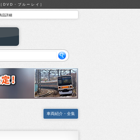
オ［DVD・ブルーレイ］
8 商品詳細
車両紹介・全集