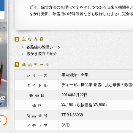
近年、除雪方法の合理化で姿を消しつつある旧来形機関車
をかけ撮影、除雪用の特殊装置なども収録したまさに完全
主な内容
各路線の除雪シーン
雪かき装置の紹介
商品データ
車両紹介・全集
シリーズ
ディーゼル機関車 豪雪に挑む最後の除雪
タイトル
2014年1月22日
発売日
¥4,180（税抜価格 ¥3,800）
価格
TEBJ-38068
商品番号
る
DVD
メディア