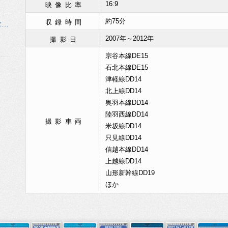
16:9
映像比率
約75分
収録時間
ディーゼル機関車 豪雪に挑む最後の除雪機関車たち
2007年～2012年
撮影日
宗谷本線DE15
石北本線DE15
津軽線DD14
北上線DD14
奥羽本線DD14
陸羽西線DD14
撮影車両
米坂線DD14
只見線DD14
信越本線DD14
上越線DD14
山形新幹線DD19
ほか