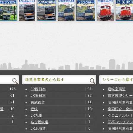
鉄道事業者名から探す
シリーズから探
175
91
JR西日本
運転室展望
61
82
JR東日本
前方展望シリー
21
11
東武鉄道
旧国鉄形車両集
10
10
道
近鉄
車両紹介・全集
2
9
JR九州
クロニクルシリ
1
7
名古屋鉄道
DVDマルチア
6
JR北海道
旧国鉄形車両集