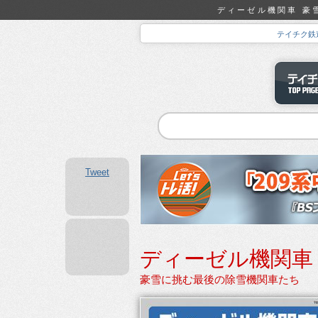
ディーゼル機関車 豪雪
テイチク鉄
Tweet
ディーゼル機関車
豪雪に挑む最後の除雪機関車たち