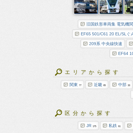
旧国鉄形車両集 電気機関車E
EF65 501/C61 20 EL/
209系 中央線快速
EF64 
エリアから探す
関東
近畿
中部
77
65
33
区分から探す
JR
私鉄
175
61