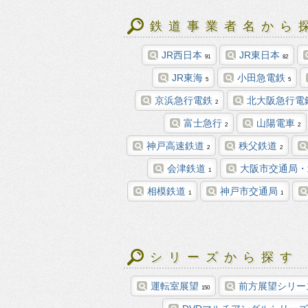
鉄道事業者名から
JR西日本
JR東日本
91
82
JR東海
小田急電鉄
5
5
京浜急行電鉄
北大阪急行電
2
富士急行
山陽電車
2
2
神戸高速鉄道
秩父鉄道
2
2
会津鉄道
大阪市交通局・
1
相模鉄道
神戸市交通局
1
1
シリーズから探す
運転室展望
前方展望シリー
150