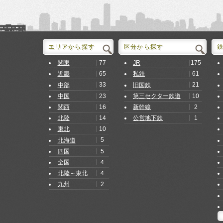
エリアから探す
区分から探す
77
175
関東
JR
65
61
近畿
私鉄
33
21
中部
旧国鉄
23
10
中国
第三セクター鉄道
16
2
関西
新幹線
14
1
北陸
公営地下鉄
10
東北
5
北海道
5
四国
4
全国
4
北陸～東北
2
九州