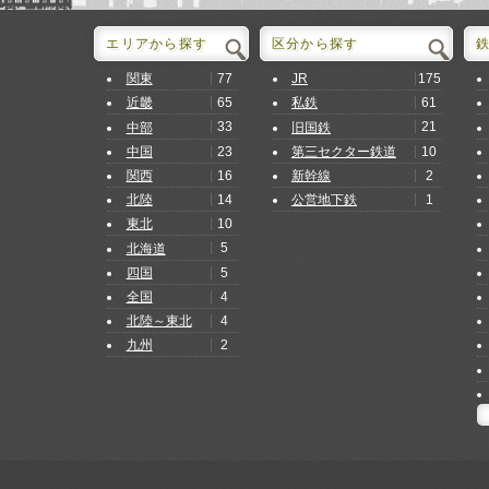
エリアから探す
区分から探す
77
175
関東
JR
65
61
近畿
私鉄
33
21
中部
旧国鉄
23
10
中国
第三セクター鉄道
16
2
関西
新幹線
14
1
北陸
公営地下鉄
10
東北
5
北海道
5
四国
4
全国
4
北陸～東北
2
九州