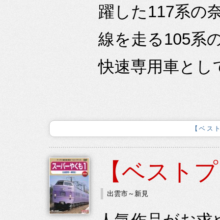
躍した117系
線を走る105系
快速専用車として
【ベス
【ベストプ
出雲市～新見