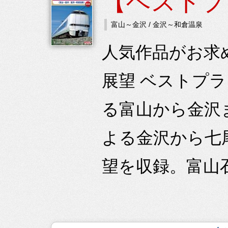
【ベストプ
富山～金沢 / 金沢～和倉温泉
人気作品がお求
展望 ベストプラ
る富山から金沢ま
よる金沢から七
望を収録。富山石