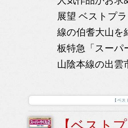
人気作品がお求
展望 ベストプ
線の伯耆大山を
板特急「スーパ
山陰本線の出雲市
【ベス
【ベストプ