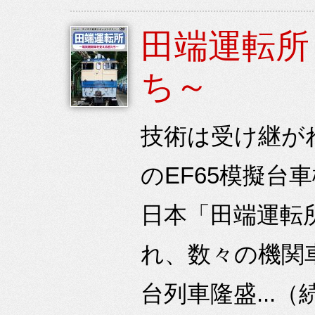
田端運転所
ち～
技術は受け継が
のEF65模擬台
日本「田端運転所
れ、数々の機関
台列車隆盛...（