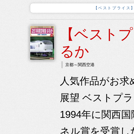
【ベストプライス】山
【ベストプ
るか
京都～関西空港
人気作品がお求
展望 ベストプ
1994年に関
ネル賞を受賞し