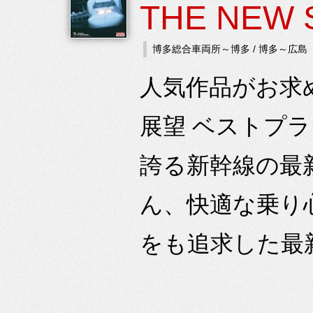
THE NEW 
博多総合車両所～博多 / 博多～広島
人気作品がお求
展望 ベストプラ
誇る新幹線の最
ん、快適な乗り
をも追求した最新