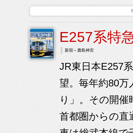
E257系
新宿～鹿島神宮
JR東日本E25
望。毎年約80
り」。その開催
首都圏からの直
車は総武本線で千