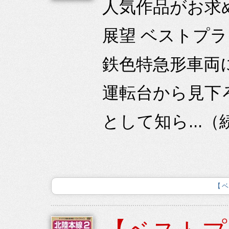
人気作品がお求
展望 ベストプラ
鉄色特急形車両
運転台から見下
として知ら...（
【