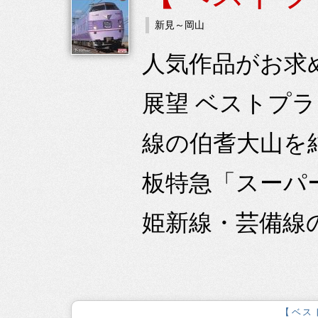
新見～岡山
人気作品がお求
展望 ベストプ
線の伯耆大山を
板特急「スーパ
姫新線・芸備線の
【ベス