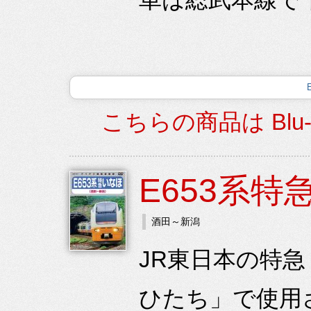
こちらの商品は Blu
E653系特
酒田～新潟
JR東日本の特
ひたち」で使用