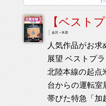
【
【ベストプ
金沢～米原
人気作品がお求
展望 ベストプ
北陸本線の起点
台からの運転室
帯びた特急「加越