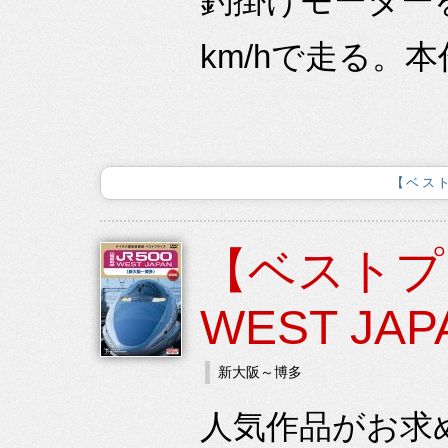
釣掛けモーター
km/hで走る。
【ベス
【ベストプ
WEST JAP
新大阪～博多
人気作品がお求