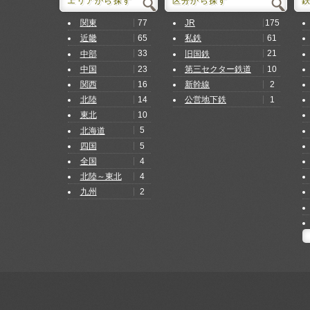
エリアから探す
区分から探す
77
175
関東
JR
65
61
近畿
私鉄
33
21
中部
旧国鉄
23
10
中国
第三セクター鉄道
16
2
関西
新幹線
14
1
北陸
公営地下鉄
10
東北
5
北海道
5
四国
4
全国
4
北陸～東北
2
九州