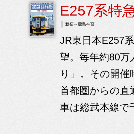
E257系
新宿～鹿島神宮
JR東日本E25
望。毎年約80
り」。その開催
首都圏からの直
車は総武本線で千