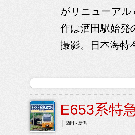
がリニューアル
作は酒田駅始発
撮影。日本海特有
E653系特
酒田～新潟