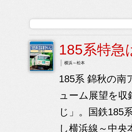
185系特
横浜～松本
185系 錦秋の
ューム展望を収
じ」。国鉄185
し横浜線～中央