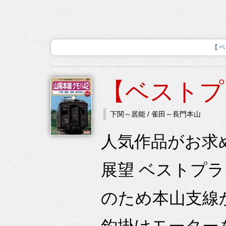
【
【ベストプ
下関～居能 / 雀田～長門本山
人気作品がお求
展望 ベストプ
のため本山支線