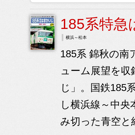
185系特
横浜～松本
185系 錦秋の
ューム展望を収
じ」。国鉄185
し横浜線～中央
み切った青空と紅