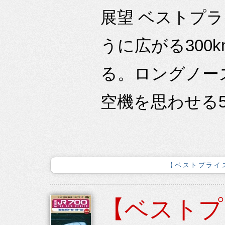
展望 ベストプ
うに広がる300
る。ロングノー
空機を思わせる5
【ベストプライス
【ベストプ