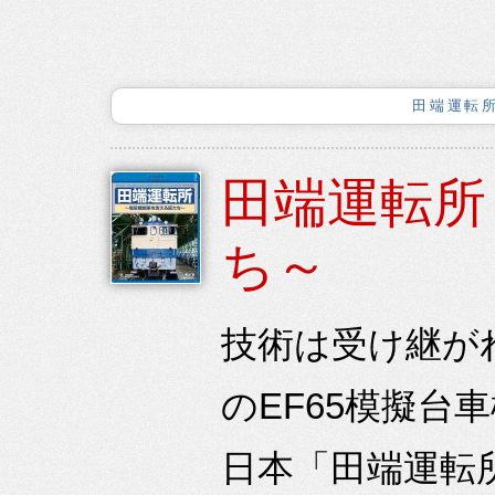
田端運転
田端運転所
ち～
技術は受け継が
のEF65模擬台
日本「田端運転所