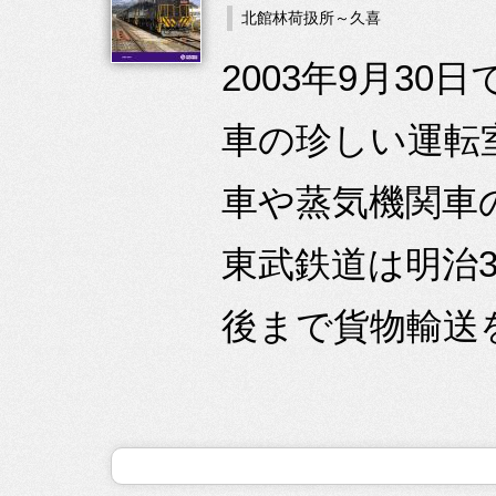
北館林荷扱所～久喜
2003年9月3
車の珍しい運転
車や蒸気機関車
東武鉄道は明治
後まで貨物輸送を