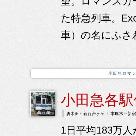
望。ロマンスカー
た特急列車。Exce
車）の名にふさわ
小田急ロマン
小田急各駅
唐木田～新百合ヶ丘
本厚木～新宿
1日平均183