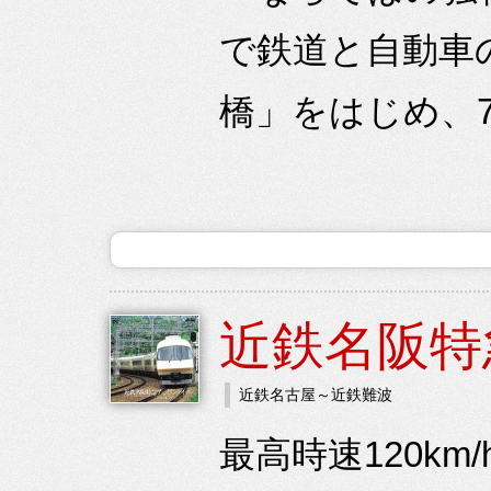
で鉄道と自動車
橋」をはじめ、7
近鉄名阪特
近鉄名古屋～近鉄難波
最高時速120k