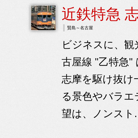
近鉄特急 
賢島～名古屋
ビジネスに、観
古屋線 "乙特急
志摩を駆け抜け
る景色やバラエ
望は、ノンスト.