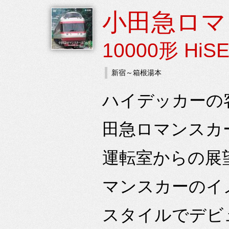
小田急ロマ
10000形 HiS
新宿～箱根湯本
ハイデッカーの
田急ロマンスカー
運転室からの展望で
マンスカーのイ
スタイルでデビュ