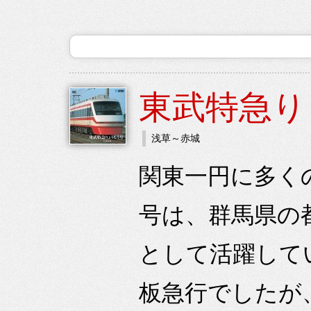
東武特急り
浅草～赤城
関東一円に多く
号は、群馬県の
として活躍して
板急行でしたが、