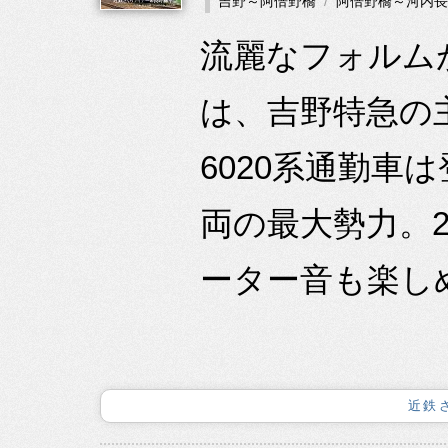
吉野～阿倍野橋
阿倍野橋～河内長
流麗なフォルムが
は、吉野特急の
6020系通勤車
両の最大勢力。
ーター音も楽しめ
近鉄