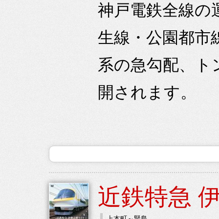
神戸電鉄全線の
生線・公園都市
系の急勾配、ト
開されます。
近鉄特急 
上本町～賢島