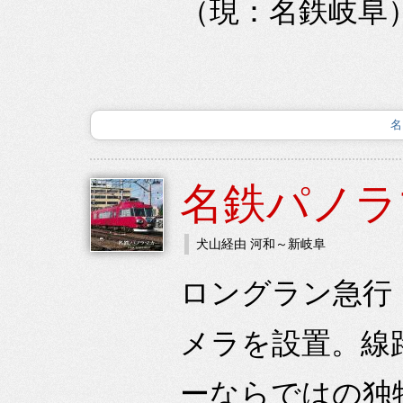
（現：名鉄岐阜）
名
名鉄パノラ
犬山経由 河和～新岐阜
ロングラン急行（
メラを設置。線
ーならではの独特