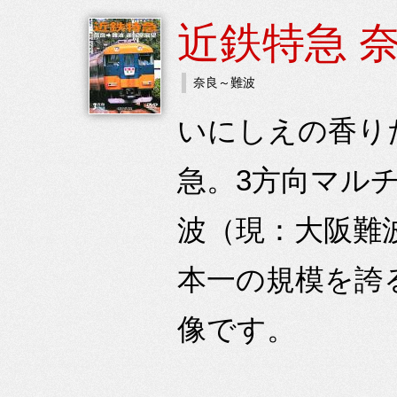
近鉄特急 
奈良～難波
いにしえの香り
急。3方向マル
波（現：大阪難
本一の規模を誇
像です。