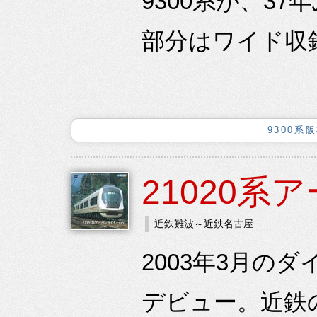
9300系が、3
部分はワイド収
9300
21020系
近鉄難波～近鉄名古屋
2003年3月の
デビュー。近鉄