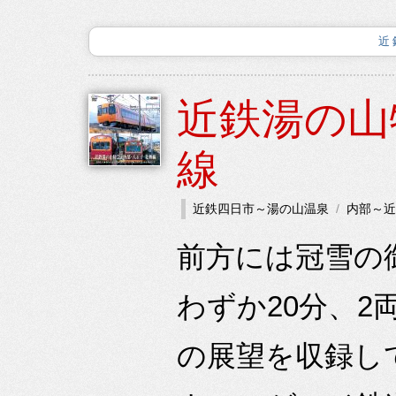
近
近鉄湯の山
線
近鉄四日市～湯の山温泉
内部～近
前方には冠雪の
わずか20分、2
の展望を収録し