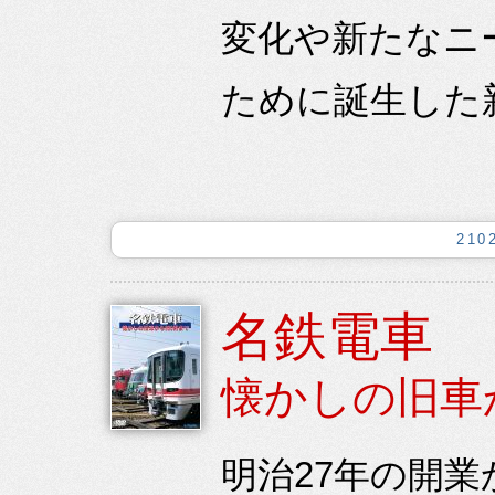
変化や新たなニ
ために誕生した
21
名鉄電車
懐かしの旧車
明治27年の開業