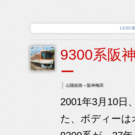
160
9300系
ー
山陽姫路～阪神梅田
2001年3月1
た、ボディーは