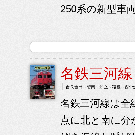
250系の新型車
名鉄三河線
吉良吉田～碧南～知立～猿投～西中
名鉄三河線は全
点に北と南に分