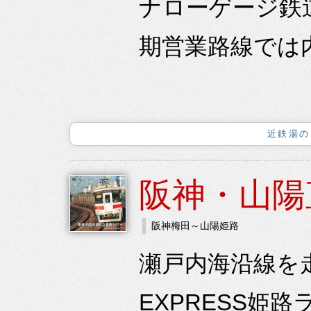
ナローゲージ鉄
期営業路線では内
近鉄湯の
阪神・山陽
阪神梅田～山陽姫路
瀬戸内海沿線を走
EXPRESS姫