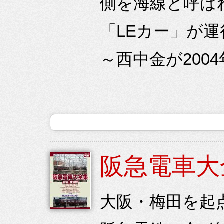
側を海線と呼ば
「LEカー」が
～西中金が200
阪急電車大
大阪・梅田を起