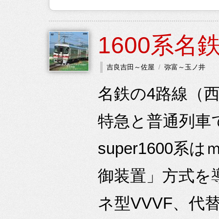
1600系名
吉良吉田～佐屋
弥富～玉ノ井
名鉄の4路線（
特急と普通列車
super160
御装置」方式を
ネ型VVVF、代