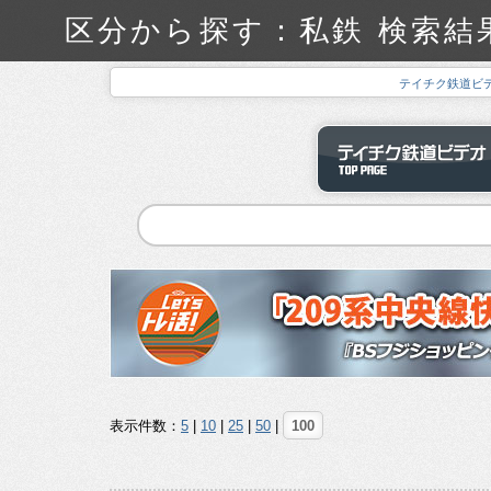
区分から探す：私鉄 検索結
テイチク鉄道ビ
表示件数：
5
|
10
|
25
|
50
|
100