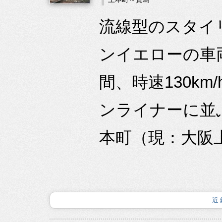
流線型のスタイ
ンイエローの車
間、時速130k
ンライナーに並
本町（現：大阪上
近