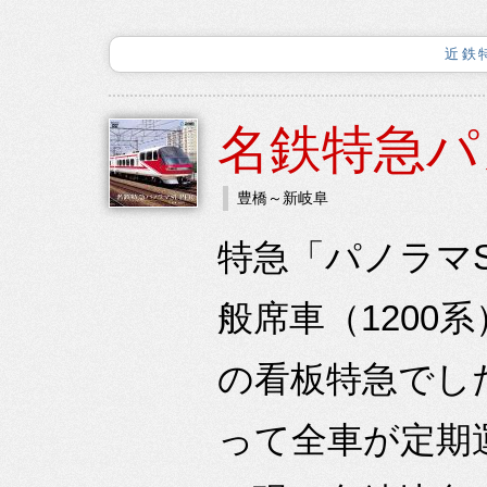
近鉄
名鉄特急パ
豊橋～新岐阜
特急「パノラマS
般席車（1200
の看板特急でした
って全車が定期