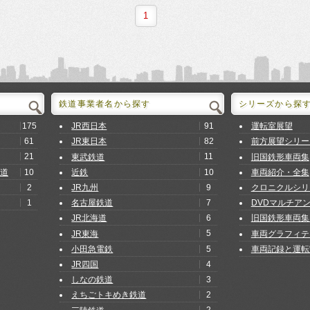
1
鉄道事業者名から探す
シリーズから探
175
91
JR西日本
運転室展望
61
82
JR東日本
前方展望シリー
21
11
東武鉄道
旧国鉄形車両集
10
10
道
近鉄
車両紹介・全集
2
9
JR九州
クロニクルシリ
1
7
名古屋鉄道
DVDマルチア
6
JR北海道
旧国鉄形車両集
5
JR東海
車両グラフィテ
5
小田急電鉄
車両記録と運転
4
JR四国
3
しなの鉄道
2
えちごトキめき鉄道