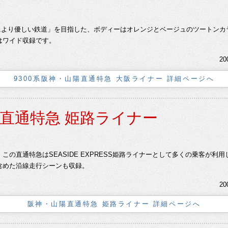
環境により優しい鉄道」を目指した、ボディーはオレンジとベージュのツートンカラ
はワイド収録です。
20
9300系阪神・山陽直通特急 大阪ライナー 詳細ページへ
直通特急 姫路ライナー
この直通特急はSEASIDE EXPRESS姫路ライナーとして多くの乗客が
含めた沿線走行シーンも収録。
20
阪神・山陽直通特急 姫路ライナー 詳細ページへ