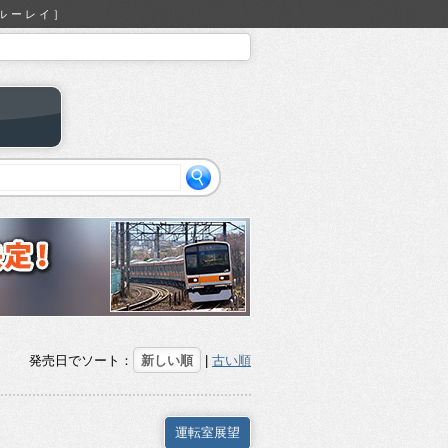
ブルーレイ］
）
発売日でソート：
新しい順
|
古い順
運転室展望