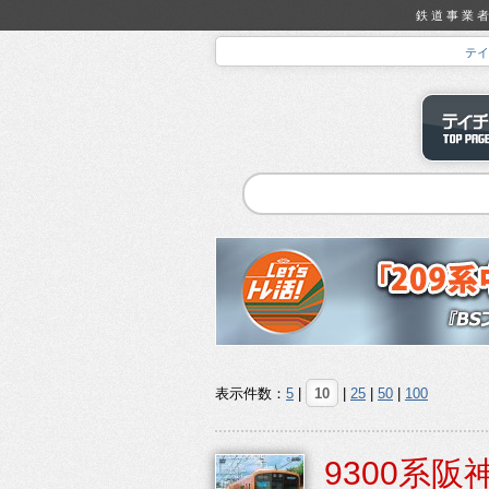
鉄道事業者
テイ
表示件数：
5
|
10
|
25
|
50
|
100
9300系