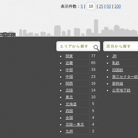
表示件数：
5
|
10
|
25
|
50
|
100
エリアから探す
区分から探す
77
関東
JR
65
近畿
私鉄
33
中部
旧国鉄
23
中国
第三セクター鉄
16
関西
新幹線
14
北陸
公営地下鉄
10
東北
5
北海道
5
四国
4
全国
4
北陸～東北
2
九州