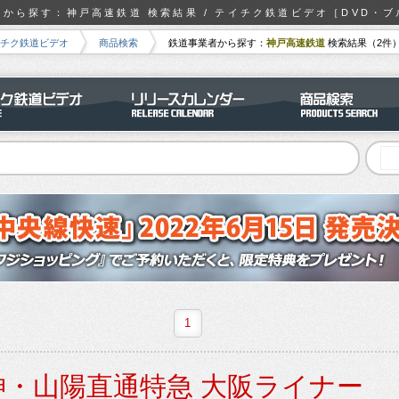
から探す：神戸高速鉄道 検索結果 / テイチク鉄道ビデオ［DVD・
チク鉄道ビデオ
商品検索
鉄道事業者から探す：
神戸高速鉄道
検索結果（2件
1
阪神・山陽直通特急 大阪ライナー