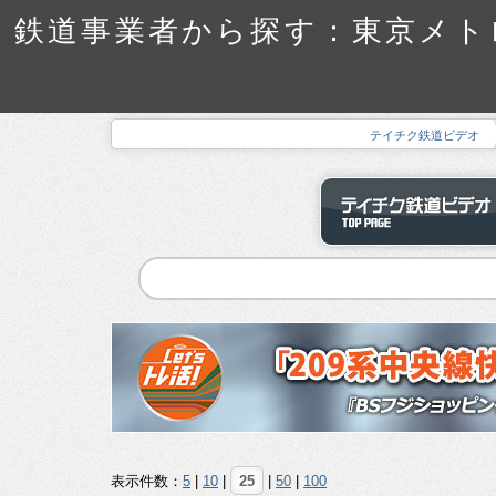
鉄道事業者から探す：東京メトロ
テイチク鉄道ビデオ
表示件数：
5
|
10
|
25
|
50
|
100