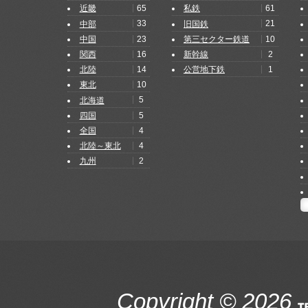
65
61
近畿
私鉄
33
21
中部
旧国鉄
23
10
中国
第三セクター鉄道
16
2
関西
新幹線
14
1
北陸
公営地下鉄
10
東北
5
北海道
5
四国
4
全国
4
北陸～東北
2
九州
Copyright © 2026