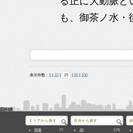
る正に大動脈と
も、御茶ノ水・後
表示件数：
5
|
10
|
25
|
50
|
100
エリアから探す
区分から探す
77
175
関東
JR