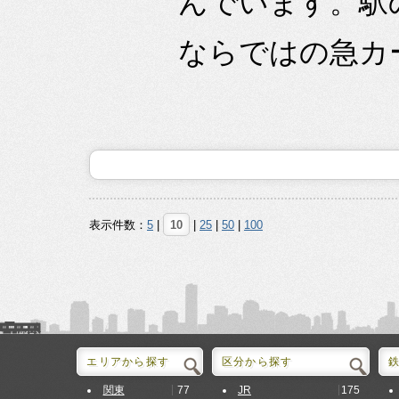
んでいます。駅
ならではの急カー
表示件数：
5
|
10
|
25
|
50
|
100
エリアから探す
区分から探す
77
175
関東
JR