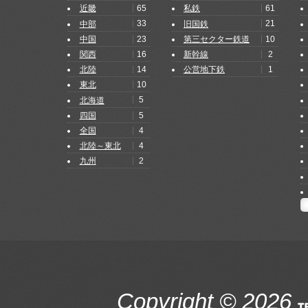
65
61
近畿
私鉄
33
21
中部
旧国鉄
23
10
中国
第三セクター鉄道
16
2
関西
新幹線
14
1
北陸
公営地下鉄
10
東北
5
北海道
5
四国
4
全国
4
北陸～東北
2
九州
Copyright © 2026