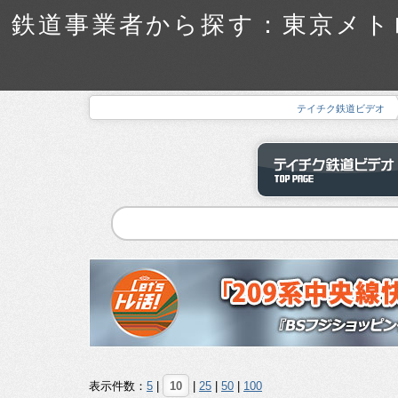
鉄道事業者から探す：東京メトロ
テイチク鉄道ビデオ
表示件数：
5
|
10
|
25
|
50
|
100