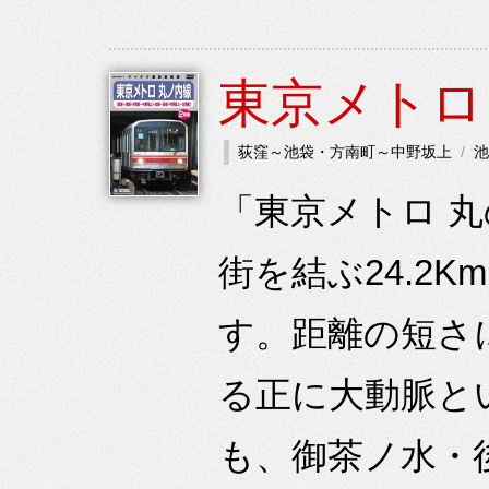
東京メトロ
荻窪～池袋・方南町～中野坂上
池
「東京メトロ 
街を結ぶ24.2
す。距離の短さ
る正に大動脈と
も、御茶ノ水・後