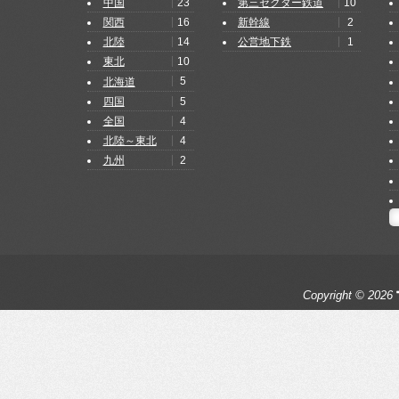
23
10
中国
第三セクター鉄道
16
2
関西
新幹線
14
1
北陸
公営地下鉄
10
東北
5
北海道
5
四国
4
全国
4
北陸～東北
2
九州
Copyright © 2026