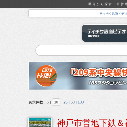
区分から探す：公営地
テイチク鉄道ビデ
表示件数：
5
|
10
|
25
|
50
|
100
神戸市営地下鉄＆