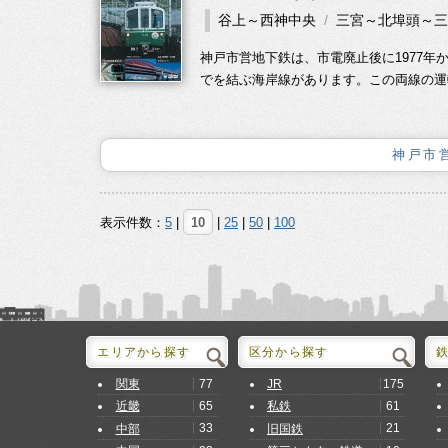
谷上～西神中央
三宮～北埠頭～三
神戸市営地下鉄は、市電廃止後に1977年
でを結ぶ海岸線があります。この両線の運転
神戸市
表示件数：
5
|
10
|
25
|
50
|
100
エリアから探す
区分から探す
77
175
関東
JR
65
61
近畿
私鉄
33
21
中部
旧国鉄