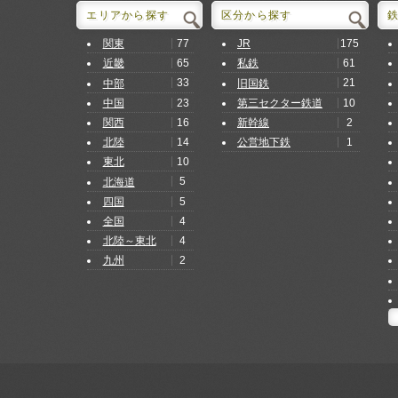
エリアから探す
区分から探す
77
175
関東
JR
65
61
近畿
私鉄
33
21
中部
旧国鉄
23
10
中国
第三セクター鉄道
16
2
関西
新幹線
14
1
北陸
公営地下鉄
10
東北
5
北海道
5
四国
4
全国
4
北陸～東北
2
九州