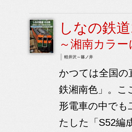
しなの鉄道
～湘南カラー
軽井沢～篠ノ井
かつては全国の
鉄湘南色」。こ
形電車の中でも
たした「S52