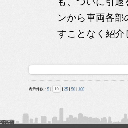
も、ついに引退
ンから車両各部
すことなく紹介
表示件数：
5
|
10
|
25
|
50
|
100