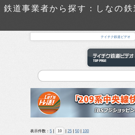
鉄道事業者から探す：しなの鉄道
テイチク鉄道ビデオ
表示件数：
5
|
10
|
25
|
50
|
100