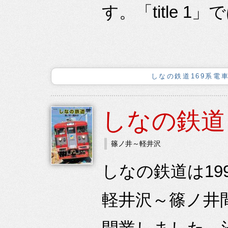
す。「title 1
しなの鉄道169系電
しなの鉄道
篠ノ井～軽井沢
しなの鉄道は1
軽井沢～篠ノ井