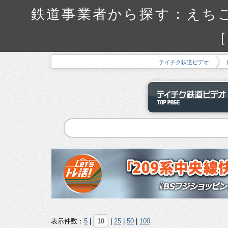
鉄道事業者から探す：えちご
［
テイチク鉄道ビデオ
表示件数：
5
|
10
|
25
|
50
|
100