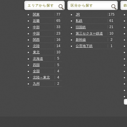
エリアから探す
区分から探す
77
175
関東
JR
65
61
近畿
私鉄
33
21
中部
旧国鉄
23
10
中国
第三セクター鉄道
16
2
関西
新幹線
14
1
北陸
公営地下鉄
10
東北
5
北海道
5
四国
4
全国
4
北陸～東北
2
九州