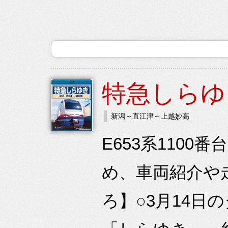
特急しらゆ
新潟～直江津～上越妙高
E653系110
め、車両紹介や
ろ】○3月14