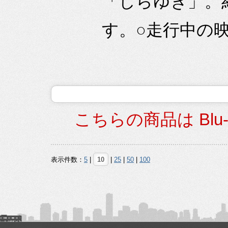
「しらゆき」。
す。○走行中の映
こちらの商品は Blu
表示件数：
5
|
10
|
25
|
50
|
100