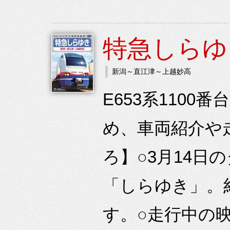
特急しらゆ
新潟～直江津～上越妙高
E653系110
め、車両紹介や
ろ】○3月14
「しらゆき」。
す。○走行中の映