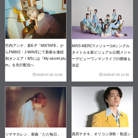
竹内アンナ、新E.P「MIXTAPE」か
MISS MERCYメジャー1stシングル
らFM802・J-WAVEにて新曲を連続
タイトル＆新ビジュアル公開メジャ
初オンエア！8/5には『My secret plu
ーデビューワンマンライブの開催も
m』を先行配信へ
決定
2026-07-30 12:00
2026-07-25 12:30
真田ナオキ、オリコン演歌・歌謡シ
ツチヤカレン、新曲「ただ毎日」