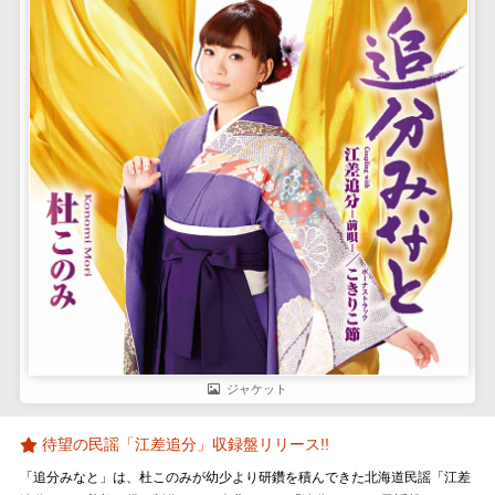
ジャケット
待望の民謡「江差追分」収録盤リリース!!
「追分みなと」は、杜このみが幼少より研鑽を積んできた北海道民謡「江差