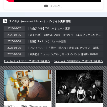
追分みなと
テイチク（www.teichiku.co.jp）の サイト更新情報
2026-08-07
【入山アキ子】TV スケジュール更新
2026-08-06
【東京力車】（8月6日更新）［お詫び］［楽天ブックス限定同時購入特典］DVD付き商品のご注文一時停止と復旧に関するお知らせ
2026-08-06
【亜蘭】Radio スケジュール更新
2026-08-06
【プレイリスト】「夏だ！踊ろう！音頭コレクション」公開。夏祭りやお盆の季節にぴったりな、思わず体が動き出す音頭ナンバーをセレクト！賑やかな音頭で暑い夏を元気に乗り切ろう！
2026-08-06
【風男塾】ニューシングル リリースイベント 開催!! / 2026年8月21日（金）＠神奈川・横浜スタジアム 外周ライト側芝生エリア周辺 BAYガーデンステージ
Facebook（J-POP）で最新情報を見る
Facebook（演歌歌謡） で最新情報を見る
竹内アンナ、新曲『My secret plu