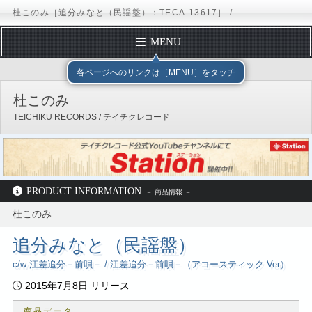
杜このみ［追分みなと（民謡盤）：TECA-13617］ / TEICHIKU RECORDS
MENU
トップページ
テイチクエンタテインメント
TEICHIKU RECORDS
アー
各ページへのリンクは［MENU］をタッチ
プロフィール
杜このみ
ディスコグラフィー
TEICHIKU RECORDS / テイチクレコード
スケジュール
フォームメール
オフィシャルサイト
ブログ
X（Twitter）
Instagram
チーム細川 LINE公式アカウント
PRODUCT INFORMATION
テイチクオンラインショップ
杜このみ
テイチクエンタテインメント
TEICHIKU RECORDS
アーティストリスト
追分みなと（民謡盤）
杜このみ
ディスコグラフィー
TECA-13617
c/w 江差追分－前唄－ / 江差追分－前唄－（アコースティック Ver）
2015年7月8日 リリース
商品データ