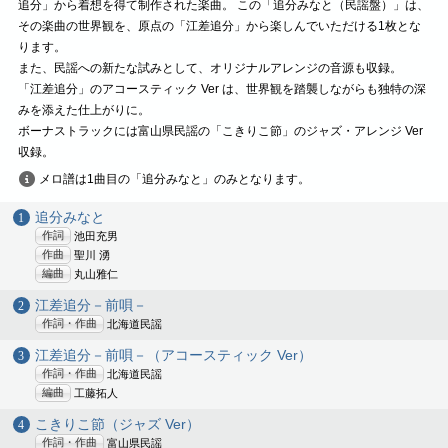
追分」から着想を得て制作された楽曲。 この「追分みなと（民謡盤）」は、
その楽曲の世界観を、原点の「江差追分」から楽しんでいただける1枚とな
ります。
また、民謡への新たな試みとして、オリジナルアレンジの音源も収録。
「江差追分」のアコースティック Ver は、世界観を踏襲しながらも独特の深
みを添えた仕上がりに。
ボーナストラックには富山県民謡の「こきりこ節」のジャズ・アレンジ Ver
収録。
メロ譜は1曲目の「追分みなと」のみとなります。
追分みなと
作詞
池田充男
作曲
聖川 湧
編曲
丸山雅仁
江差追分－前唄－
作詞・作曲
北海道民謡
江差追分－前唄－（アコースティック Ver）
作詞・作曲
北海道民謡
編曲
工藤拓人
こきりこ節（ジャズ Ver）
作詞・作曲
富山県民謡