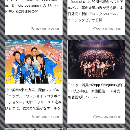
a flood of circle20周年記念ベストア
m』＆『ok, love song』のリリック
ルバム「革命未遂の蝶が見る夢」本
ビデオを2週連続公開！
日発売！新曲「ロックンロール」ミ
ュージックビデオ公開
2026-08-05 21:00
2026-08-05 21:00
Finally、満員のZepp Shinjukuで約1,
川中美幸×東京力車、配信シングル
500人が熱狂 新曲配信、EP発売、
「ニッポン・ワッショイ～コラボバ
東名阪3周ツアーへ
ージョン～」8月5日リリース！ 心を
ひとつに、歌の力で温かなエールを
2026-08-05 12:00
2026-07-30 19:00