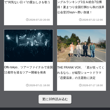
ングルランキング1位＆総合7位獲
で“何気ない日々”の愛おしさを歌う
得！夏まつり全国行脚から秋の浅草
公会堂2Daysへ勢い加速！
2026-07-23 20:00
2026-07-22 12:00
Offo tokyo、ツアーファイナルで全国
THE FRANK VOX、「君が笑ってく
11都市を巡るツアー開催を発表
れるなら」が縦型ショートドラマ
「恋愛温泉」の主題歌に決定
2026-07-21 16:00
2026-07-17 18:00
更に10件読み込む