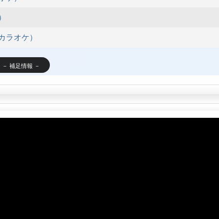
）
カラオケ）