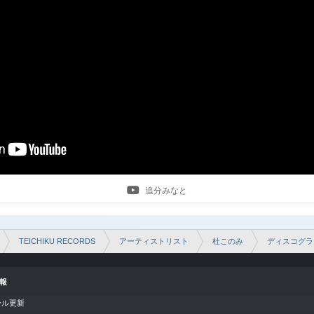
追分みなと
TEICHIKU RECORDS
アーティストリスト
杜このみ
ディスコグラ
情報
ール更新