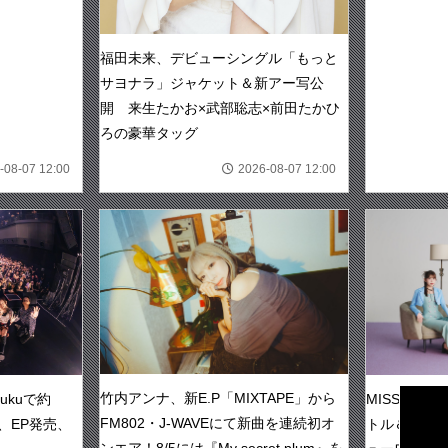
福田未来、デビューシングル「もっと
サヨナラ」ジャケット＆新アー写公
開 来生たかお×武部聡志×前田たかひ
ろの豪華タッグ
-08-07 12:00
2026-08-07 12:00
CLO
竹内アンナ、新E.P「MIXTAPE」から
MISS ME
njukuで約
FM802・J-WAVEにて新曲を連続初オ
トル＆新ビ
、EP発売、
ンエア！8/5には『My secret plum』を