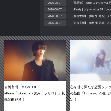
2026-08-07
【風男塾】Radio スケジュール
2026-08-07
【Finally】メジャー1st EP「
2026-08-07
【岩橋玄樹】（8月7日更新）メジ
2026-08-07
【岩橋玄樹】（8月7日更新）メジャ
岩橋玄樹 Major 1st
心を甘く満たす恋愛ソング！
album「LAzarus（読み：ラザロ）」収
の新曲「Honeyy」の配
録楽曲解禁！
定！