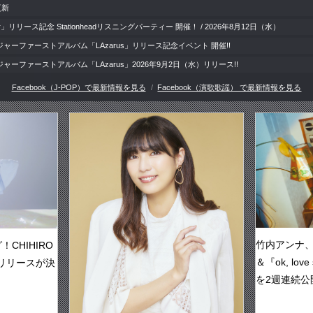
更新
door」リリース記念 Stationheadリスニングパーティー 開催！ / 2026年8月12日（水）
ャーファーストアルバム「LAzarus」リリース記念イベント 開催!!
ーファーストアルバム「LAzarus」2026年9月2日（水）リリース!!
Facebook（J-POP）で最新情報を見る
Facebook（演歌歌謡） で最新情報を見る
竹内アンナ、新曲
CHIHIRO
＆『ok, lo
信リリースが決
を2週連続公