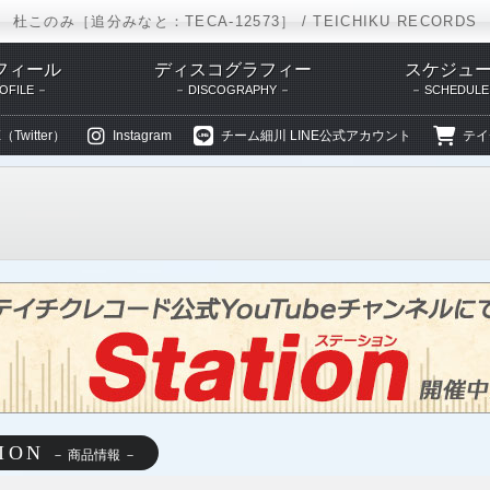
杜このみ［追分みなと：TECA-12573］ / TEICHIKU RECORDS
フィール
ディスコグラフィー
スケジュ
OFILE
DISCOGRAPHY
SCHEDULE
（Twitter）
Instagram
チーム細川 LINE公式アカウント
テイ
TEICHIKU RECORDS
アーティストリスト
杜このみ
ディスコグラ
ION