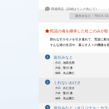
追分みなと：TECA-12
民謡の魂を継承した杜このみが歌う
群れなすカモメを引き連れて、荒波に船
そんな港の生活や、暮らす人々の機微を
追分みなと
作詞
池田充男
作曲
聖川 湧
編曲
丸山雅仁
くれないおけさ
作詞
久仁京介
作曲
聖川 湧
編曲
丸山雅仁
追分みなと（オリジナル・カラ