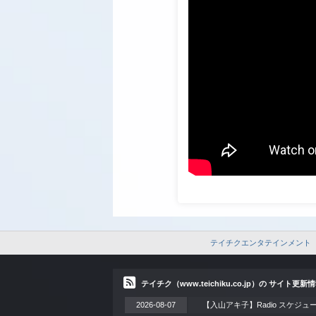
テイチクエンタテインメント
テイチク（www.teichiku.co.jp）の サイト更新
2026-08-07
【入山アキ子】Radio スケジュ