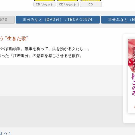
CD
カセット
CD
カセット
CD
573
追分みなと（DVD付）：TECA-15574
追分みなと（民謡
 "生きた歌"
を出す船頭衆。無事を祈って、浜を預かる女たち…。
歌った『江差追分』の息吹を感じさせる意欲作。
オケ）