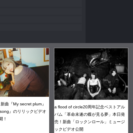
『My secret plum』
a flood of circle20周年記念ベストアル
ve song』のリリックビデオ
バム「革命未遂の蝶が見る夢」本日発
開！
売！新曲「ロックンロール」ミュージ
ックビデオ公開