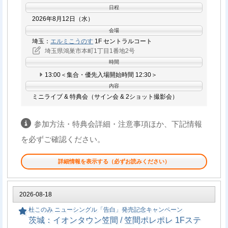
日程
2026年8月12日（水）
会場
埼玉：
エルミこうのす
1F セントラルコート
埼玉県鴻巣市本町1丁目1番地2号
時間
13:00＜集合・優先入場開始時間 12:30＞
内容
ミニライブ & 特典会（サイン会 & 2ショット撮影会）
参加方法・特典会詳細・注意事項ほか、下記情報
を必ずご確認ください。
詳細情報を表示する（必ずお読みください）
参加方法
2026-08-18
イベント当日、10:00より会場CD売り場にて対象商品をご購入いた
杜このみ ニューシングル「告白」発売記念キャンペーン
だいたお客様には、［整理番号入り優先入場券］と、ご購入枚数に
茨城：イオンタウン笠間 / 笠間ポレポレ 1Fステ