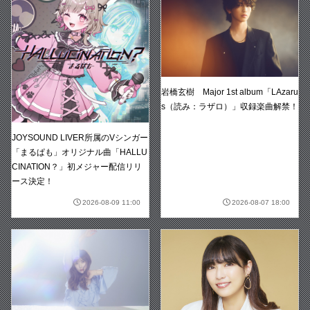
岩橋玄樹 Major 1st album「LAzaru
s（読み：ラザロ）」収録楽曲解禁！
JOYSOUND LIVER所属のVシンガー
「まるぱも」オリジナル曲「HALLU
CINATION？」初メジャー配信リリ
ース決定！
2026-08-09 11:00
2026-08-07 18:00