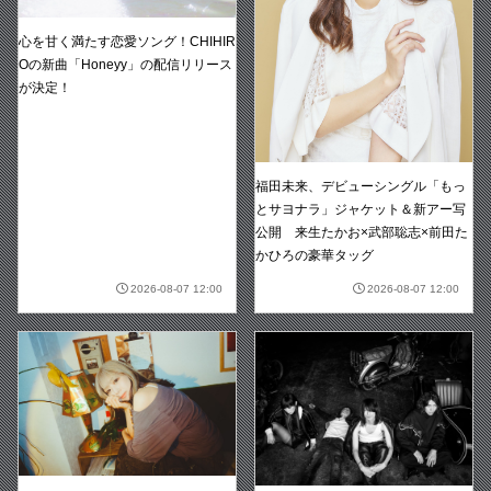
心を甘く満たす恋愛ソング！CHIHIR
Oの新曲「Honeyy」の配信リリース
が決定！
福田未来、デビューシングル「もっ
とサヨナラ」ジャケット＆新アー写
公開 来生たかお×武部聡志×前田た
かひろの豪華タッグ
2026-08-07 12:00
2026-08-07 12:00