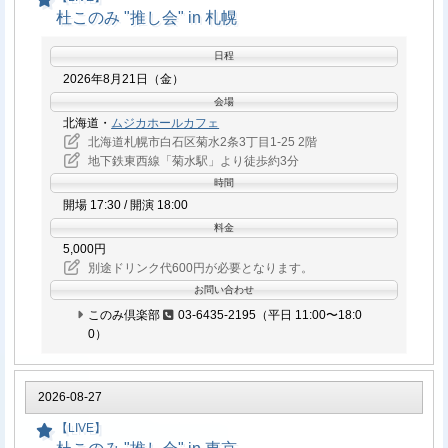
だいたお客様には、［整理番号入り優先入場券］と、ご購入枚数に
杜このみ "推し会" in 札幌
応じた『特典券』をお渡しします。
特典会 内容
日程
開店前にお越しのお客様は、南側正面入り口にお並びにな
2026年8月21日（金）
対象商品をご購入いただき参加券をお持ちのお客さまは、ミ
ってお待ちください。
ニライブ終了後、特典会にご参加いただけます。
会場
［整理番号入り優先入場券］の配布は、お一人様1枚までと
北海道・
ムジカホールカフェ
シングル「告白」1枚ご購入
なり、定員に達し次第、終了となります。
北海道札幌市白石区菊水2条3丁目1-25 2階
［整理番号入り優先入場券］の番号は【先着】での配布に
…
サイン会参加券 1枚＋2ショット撮影券 1枚＋ポ
地下鉄東西線「菊水駅」より徒歩約3分
なります。
ストカード 1枚（2種のうち1種）
時間
満席の場合は着席エリア以外での立ち見でのご観覧も可能
2ショット写真撮影は、お客様のスマートフォン、も
開場 17:30 / 開演 18:00
です。
しくはカメラ機器にてスタッフが撮影いたします。原
料金
特典会は、［整理番号入り優先入場券］をお持ちでないお
則として撮り直しはいたしませんので、その場で必ず
5,000円
客様も対象商品ご購入でご参加いただけます。
ご確認ください。
別途ドリンク代600円が必要となります。
お会計は現金のみ。各種クレジットカード / 電子マネー / ギ
サイン券 / 撮影券を複数枚お持ちの方も、整列参加で
お問い合わせ
フト券はご利用いただけません。
お持ちの枚数分を一度に行います。
このみ倶楽部
03-6435-2195（平日 11:00〜18:0
0）
特典会 参加方法
イベント対象商品
［特典券］をお持ちのお客様はミニライブ終了後、特
2026-08-27
2026年7月22日（水）発売
典会にご参加いただけます。スタッフが誘導を行いま
【LIVE】
すので、間隔を空けて並んでいただきます。
「告白」