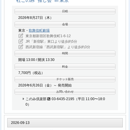
杜このみ "推し会" in 東京
複数枚の［特典券］をお持ちの方は、連続してのお渡
Aタイプ：TECA-26035 / 定価：¥1,700（税込）
し、撮影となります。
Bタイプ：TECA-26036 / 定価：¥1,700（税込）
日程
特典会参加券はイベント当日のみ有効となります。
2026年8月27日（木）
［特典券］の紛失等の場合、再発行は致しません。
特典会 内容
会場
当日やむを得ない事情により特典会の内容が変更に
東京・
歌舞伎町劇場
対象商品をご購入いただき参加券をお持ちのお客さまは、ミ
なる場合もありますので、予めご了承ください。
東京都新宿区歌舞伎町1-6-12
ニライブ終了後、特典会にご参加いただけます。
JR「新宿駅」東口より徒歩約5分
西武新宿線「西武新宿駅」より徒歩約3分
シングル「告白」1枚ご購入
イベント基本注意事項
時間
…
サイン会参加券 1枚＋2ショット撮影券 1枚＋ポ
開場 13:00 / 開演 13:30
ストカード 1枚（2種のうち1種）
イベントご参加の際は、マスクを付けての参加を＜推奨＞
料金
2ショット写真撮影は、お客様のスマートフォン、も
いたします。
7,700円（税込）
しくはカメラ機器にてスタッフが撮影いたします。原
チケット販売
則として撮り直しはいたしませんので、その場で必ず
熱中症対策について
2026年6月26日（金）～ 発売開始
ご確認ください。
お問い合わせ
熱中症予防のため、こまめな水分補給や帽子の着用などに
サイン券 / 撮影券を複数枚お持ちの方も、整列参加で
このみ倶楽部
03-6435-2195（平日 11:00〜18:0
努めていただきますようお願い申し上げます。
お持ちの枚数分を一度に行います。
0）
ご自身の体調管理につきましてはご参加者様各自のご留意
特典会 参加方法
をお願いしておりますが、万が一、体調に異変を感じられ
た際は決してご無理をなさらず、お近くのスタッフまでお
［特典券］をお持ちのお客様はミニライブ終了後、特
2026-09-13
知らせください。
典会にご参加いただけます。スタッフが誘導を行いま