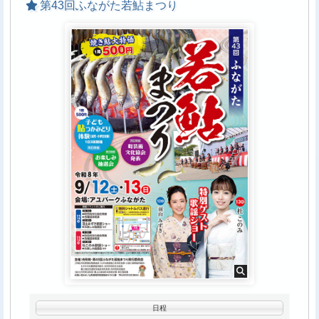
第43回ふながた若鮎まつり
すので、間隔を空けて並んでいただきます。
その他、注意事項
複数枚の［特典券］をお持ちの方は、連続してのお渡
天候やトラブル・アーティストの都合・その他事由によ
し、撮影となります。
り、やむをえずイベントが延期・中止・内容が変更となる
特典会参加券はイベント当日のみ有効となります。
場合がございます。変更がある場合は、当日テイチクホー
［特典券］の紛失等の場合、再発行は致しません。
ムページにてご案内いたします。
当日やむを得ない事情により特典会の内容が変更に
イベント（特典会含む）の写真撮影、動画撮影、録音行為
なる場合もありますので、予めご了承ください。
は禁止といたします。
開催時間は若干前後する場合がございます。
危険物や酒類の持ち込み、および飲酒後、酒気帯びでの参
イベント基本注意事項
加は禁止です。
会場までの交通費等はお客様ご自身のご負担となります。
イベントご参加の際は、マスクを付けての参加を＜推奨＞
万が一、イベントが中止になった場合も同様です。
いたします。
各種特典券の再発行は、紛失・盗難等いかなる理由があろ
うともいたしませんのでご注意ください。
熱中症対策について
会場内・外で発生した事故・盗難等には主催者・会場・出
演者は一切責任を負いません。手荷物・貴重品は各自で管
熱中症予防のため、こまめな水分補給や帽子の着用などに
理してください。
努めていただきますようお願い申し上げます。
本イベントの安全な運営の為、イベントに参加するにふさ
ご自身の体調管理につきましてはご参加者様各自のご留意
わしくないと主催者側が判断した場合、特定のお客様にご
をお願いしておりますが、万が一、体調に異変を感じられ
日程
参加をお断りする場合がございます。あらかじめご了承く
た際は決してご無理をなさらず、お近くのスタッフまでお