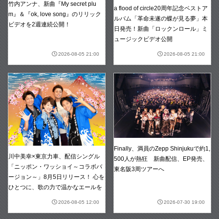
竹内アンナ、新曲『My secret plu
a flood of circle20周年記念ベストア
m』＆『ok, love song』のリリック
ルバム「革命未遂の蝶が見る夢」本
ビデオを2週連続公開！
日発売！新曲「ロックンロール」ミ
ュージックビデオ公開
2026-08-05 21:00
2026-08-05 21:00
Finally、満員のZepp Shinjukuで約1,
川中美幸×東京力車、配信シングル
500人が熱狂 新曲配信、EP発売、
「ニッポン・ワッショイ～コラボバ
東名阪3周ツアーへ
ージョン～」8月5日リリース！ 心を
ひとつに、歌の力で温かなエールを
2026-08-05 12:00
2026-07-30 19:00