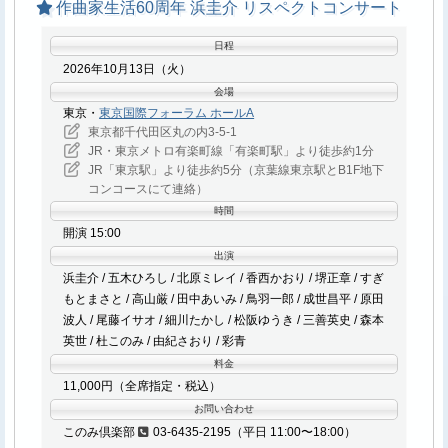
作曲家生活60周年 浜圭介 リスペクトコンサート
参加をお断りする場合がございます。あらかじめご了承く
ださい。
日程
2026年10月13日（火）
お問い合わせ先
会場
東京・
東京国際フォーラム ホールA
テイチクエンタテインメント お問い合わせメールフォーム
東京都千代田区丸の内3-5-1
https://www.teichiku.co.jp/inquiry/
JR・東京メトロ有楽町線「有楽町駅」より徒歩約1分
返信は平日のみのご対応となります。イベント実施直
JR「東京駅」より徒歩約5分（京葉線東京駅とB1F地下
前のお問い合わせにはお答え出来ない場合がございま
コンコースにて連絡）
すので、予めご了承ください。
時間
開演 15:00
出演
浜圭介 / 五木ひろし / 北原ミレイ / 香西かおり / 堺正章 / すぎ
もとまさと / 高山厳 / 田中あいみ / 鳥羽一郎 / 成世昌平 / 原田
波人 / 尾藤イサオ / 細川たかし / 松阪ゆうき / 三善英史 / 森本
英世 / 杜このみ / 由紀さおり / 彩青
料金
11,000円（全席指定・税込）
お問い合わせ
このみ倶楽部
03-6435-2195（平日 11:00〜18:00）