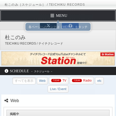
杜このみ［スケジュール］ / TEICHIKU RECORDS
MENU
トップページ
テイチクエンタテインメント
TEICHIKU RECORD
プロフィール
杜このみ
ディスコグラフィー
TEICHIKU RECORDS / テイチクレコード
スケジュール
フォームメール
オフィシャルサイト
ブログ
X（Twitter）
Instagram
チーム細川 LINE公式アカウント
SCHEDULE
テイチクオンラインショップ
TV
Radio
すべてを表示
Web
etc
テイチクエンタテインメント
TEICHIKU RECORDS
アーティストリスト
Live / Event
杜このみ
スケジュール
Web
掲載中