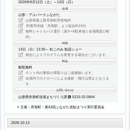
2026年9月12日（土）～13日（日）
ださい。
知らせください。
会場
お問い合わせ先
その他、注意事項
山形・アユパークふながた
山形県最上郡舟形町舟形地内
テイチクエンタテインメント お問い合わせメールフォーム
JR奥羽本線「舟形駅」より徒歩約10分
天候やトラブル・アーティストの都合・その他事由によ
https://www.teichiku.co.jp/inquiry/
無料シャトルバス運行（第3〜6駐車場と会場間及び町
り、やむをえずイベントが延期・中止・内容が変更となる
返信は平日のみのご対応となります。イベント実施直
内）
場合がございます。変更がある場合は、当日テイチクホー
前のお問い合わせにはお答え出来ない場合がございま
時間
ムページにてご案内いたします。
すので、予めご了承ください。
13日（日）13:30～ 杜このみ 歌謡ショー
イベント（特典会含む）の写真撮影、動画撮影、録音行為
都合によりプログラムを変更する場合がございます。
は禁止といたします。
料金
開催時間は若干前後する場合がございます。
観覧無料
危険物や酒類の持ち込み、および飲酒後、酒気帯びでの参
テント内の事前の席取りはご遠慮願います。
加は禁止です。
会場内でのドローンによる撮影・飛行は禁止となりま
会場までの交通費等はお客様ご自身のご負担となります。
す。
万が一、イベントが中止になった場合も同様です。
お問い合わせ
各種特典券の再発行は、紛失・盗難等いかなる理由があろ
山形県舟形町役場まちづくり課
0233-32-0844
うともいたしませんのでご注意ください。
会場内・外で発生した事故・盗難等には主催者・会場・出
主催：舟形町・第43回ふながた若鮎まつり実行委員会
演者は一切責任を負いません。手荷物・貴重品は各自で管
理してください。
2026-10-13
本イベントの安全な運営の為、イベントに参加するにふさ
わしくないと主催者側が判断した場合、特定のお客様にご