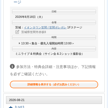
応じた『特典券』をお渡しします。
ージ
開店前にお越しのお客様は、１F公園側入口にお並びになっ
日程
てお待ちください。
2026年8月18日（火）
［整理番号入り優先入場券］の配布は、お一人様1枚までと
会場
なり、定員に達し次第、終了となります。
茨城：
イオンタウン笠間 / 笠間ポレポレ
1Fステージ
［整理番号入り優先入場券］の番号は【先着】での配布に
茨城県笠間市赤坂8
なります。
時間
満席の場合は着席エリア以外での立ち見でのご観覧も可能
13:30＜集合・優先入場開始時間 13:00＞
です。
特典会は、［整理番号入り優先入場券］をお持ちでないお
内容
ミニライブ & 特典会（サイン会 & 2ショット撮影会）
客様も対象商品ご購入でご参加いただけます。
お会計は現金のみ。各種クレジットカード / 電子マネー / ギ
フト券はご利用いただけません。
参加方法・特典会詳細・注意事項ほか、下記情報
を必ずご確認ください。
イベント対象商品
詳細情報を表示する（必ずお読みください）
2026年7月22日（水）発売
「告白」
参加方法
2026-08-21
Aタイプ：TECA-26035 / 定価：¥1,700（税込）
イベント当日、10:00より会場CD売り場にて対象商品をご購入いた
【LIVE】
Bタイプ：TECA-26036 / 定価：¥1,700（税込）