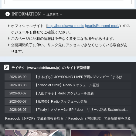
INFORMATION
オフィシャルサイト（
http://hosokawa-music.jp/artist/konomi-mori/
）のス
ケジュールも併せてご確認ください。
このページに記載の情報は予告なく変更になる場合があります。
公開期間終了に伴い、リンク先にアクセスできなくなっている場合があ
ります。
テイチク（www.teichiku.co.jp）の サイト更新情報
2026-08-09
【まるぱも】JOYSOUND LIVER所属のVシンガー「まるぱも」、オリジナル曲『HALLUCINATION?』2026年8月26日（水）初メジャー配信リリース!!
2026-08-08
【a flood of circle】Radio スケジュール更新
2026-08-07
【入山アキ子】Radio スケジュール更新
2026-08-07
【風男塾】Radio スケジュール更新
2026-08-07
【Finally】メジャー1st EP「door」リリース記念 Stationheadリスニングパーティー 開催！ / 2026年8月12日（水）
Facebook（J-POP）で最新情報を見る
Facebook（演歌歌謡） で最新情報を見る