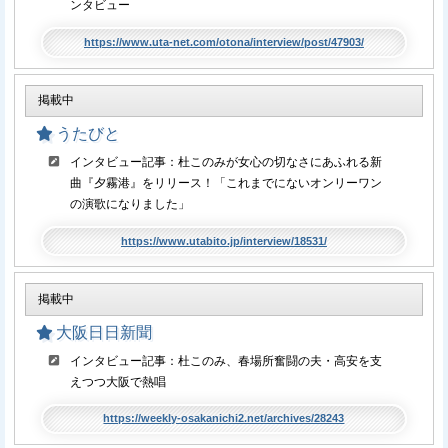
ンタビュー
https://www.uta-net.com/otona/interview/post/47903/
掲載中
うたびと
インタビュー記事：杜このみが女心の切なさにあふれる新
曲『夕霧港』をリリース！「これまでにないオンリーワン
の演歌になりました」
https://www.utabito.jp/interview/18531/
掲載中
大阪日日新聞
インタビュー記事：杜このみ、春場所奮闘の夫・高安を支
えつつ大阪で熱唱
https://weekly-osakanichi2.net/archives/28243