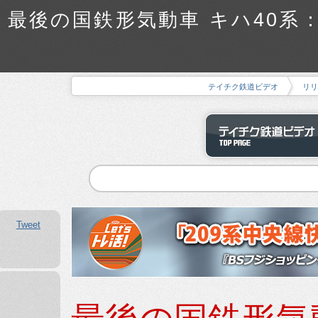
最後の国鉄形気動車 キハ40系：T
テイチク鉄道ビデオ
リリ
Tweet