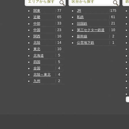
エリアから探す
区分から探す
77
175
関東
JR
65
61
近畿
私鉄
33
21
中部
旧国鉄
23
10
中国
第三セクター鉄道
16
2
関西
新幹線
14
1
北陸
公営地下鉄
10
東北
5
北海道
5
四国
4
全国
4
北陸～東北
2
九州