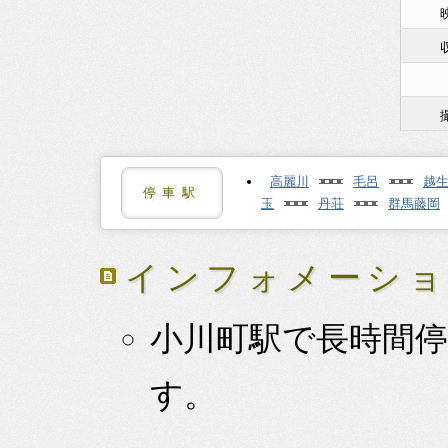
高麗川
毛呂
越
停車駅
玉
丹荘
群馬藤岡
インフォメーシ
小川町駅で長時間
す。