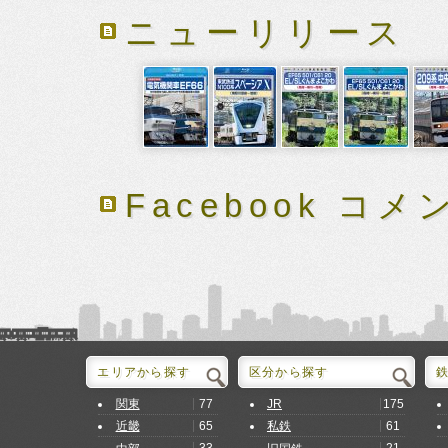
ニューリリース
Facebook コメ
エリアから探す
区分から探す
77
175
関東
JR
65
61
近畿
私鉄