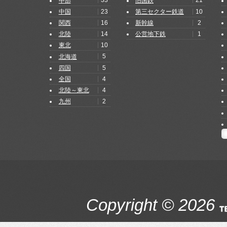
33
21
中部
旧国鉄
23
10
中国
第三セクター鉄道
16
2
関西
新幹線
14
1
北陸
公営地下鉄
10
東北
5
北海道
5
四国
4
全国
4
北陸～東北
2
九州
Copyright © 2026