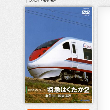
糸魚川～越後湯沢