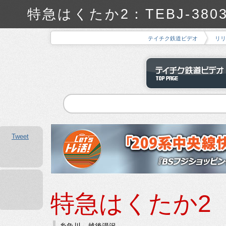
特急はくたか2：TEBJ-38
テイチク鉄道ビデオ
リリ
Tweet
特急はくたか2