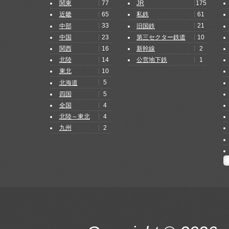
77
175
関東
JR
65
61
近畿
私鉄
33
21
中部
旧国鉄
23
10
中国
第三セクター鉄道
16
2
関西
新幹線
14
1
北陸
公営地下鉄
10
東北
5
北海道
5
四国
4
全国
4
北陸～東北
2
九州