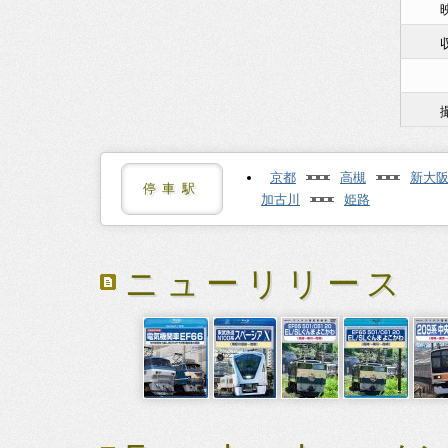
京都
高槻
新大
停車駅
加古川
姫路
ニューリリース