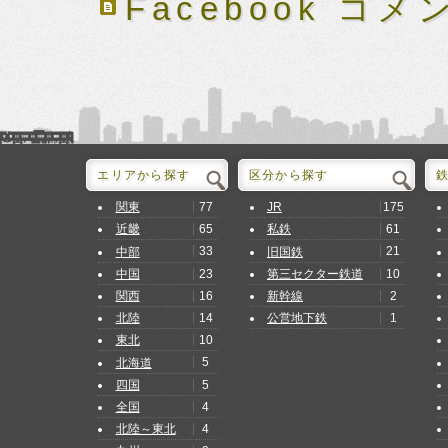
Facebook コメ
エリアから探す
区分から探す
77
175
関東
JR
65
61
近畿
私鉄
33
21
中部
旧国鉄
23
10
中国
第三セクター鉄道
16
2
関西
新幹線
14
1
北陸
公営地下鉄
10
東北
5
北海道
5
四国
4
全国
4
北陸～東北