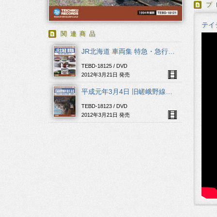
プ
テイ
関連商品
JR北海道 車両集 特急・急行・快速・普通 etc
TEBD-18125 / DVD
2012年3月21日 発売
平成元年3月4日 旧嵯峨野線の消える日
TEBD-18123 / DVD
2012年3月21日 発売