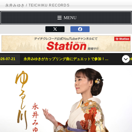
永井みゆき / TEICHIKU RECORDS
MENU
トップページ
テイチクエンタテインメント
TEICHIKU
アーティストガイド
ディスコグラフィー
スケジュール
information
情愛と悔恨の間に揺れる女心を描いたマイナー調のドラマティックな歌謡演歌！！「ゆるし川」2025年8月20日（水）好評発売中!!
フォームメール
事務所 オフィシャルサイト
Instagram（インスタグラム）
テイチクオンラインショップ
テイチクエンタテインメント
TEICHIKU RECORDS
アーティストリスト
永井みゆき