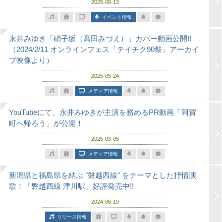
2025-08-13
イベント情報
永井みゆき「硝子坂（高田みづえ）」カバー動画公開!!
（2024/2/11 オンラインフェス「テイチク90祭」アーカイ
ブ映像より）
2025-05-24
メディア情報
YouTubeにて、永井みゆきが主演を務めるPR動画「阿賀
町へ帰ろう」が公開！
2025-03-05
メディア情報
新潟県と福島県を結ぶ "磐越西線" をテーマとした抒情演
歌！「磐越西線 津川駅」好評発売中!!
2024-06-19
リリース情報