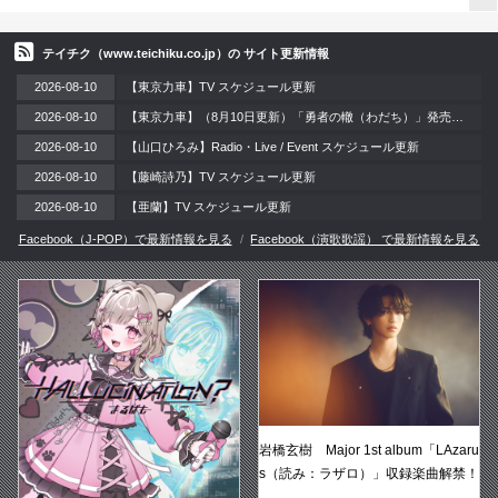
テイチク（www.teichiku.co.jp）の サイト更新情報
2026-08-10
【東京力車】TV スケジュール更新
2026-08-10
【東京力車】（8月10日更新）「勇者の轍（わだち）」発売記念 ご予約キャンペーン 開催!!
2026-08-10
【山口ひろみ】Radio・Live / Event スケジュール更新
2026-08-10
【藤崎詩乃】TV スケジュール更新
2026-08-10
【亜蘭】TV スケジュール更新
Facebook（J-POP）で最新情報を見る
Facebook（演歌歌謡） で最新情報を見る
岩橋玄樹 Major 1st album「LAzaru
s（読み：ラザロ）」収録楽曲解禁！