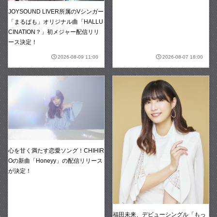
JOYSOUND LIVER所属のVシンガー
「まるぱも」オリジナル曲「HALLU
CINATION？」初メジャー配信リリ
ース決定！
2026-08-09 11:00
2026-08-07 18:00
心を甘く満たす恋愛ソング！CHIHIR
Oの新曲「Honeyy」の配信リリース
が決定！
福田未来、デビューシングル「もっ