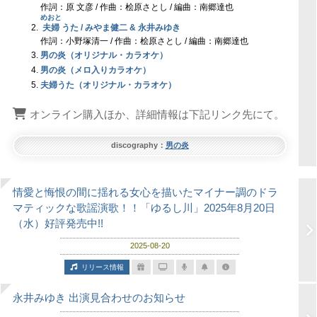
作詞：原 文彦 / 作曲：桧原さとし / 編曲：南郷達也
めおと
夫婦
うた / みやま健二 & 永井みゆき
作詞：小野塚清一 / 作曲：桧原さとし / 編曲：南郷達也
男の炎（オリジナル・カラオケ）
男の炎（メロ入りカラオケ）
夫婦うた（オリジナル・カラオケ）
オンライン購入ほか、詳細情報は下記リンク先にて。
discography：
男の炎
情愛と悔恨の間に揺れる女心を描いたマイナー調のドラ
マティックな歌謡演歌！！「ゆるし川」2025年8月20日
（水）好評発売中!!
2025-08-20
リリース情報
永井みゆき 出演見合わせのお知らせ