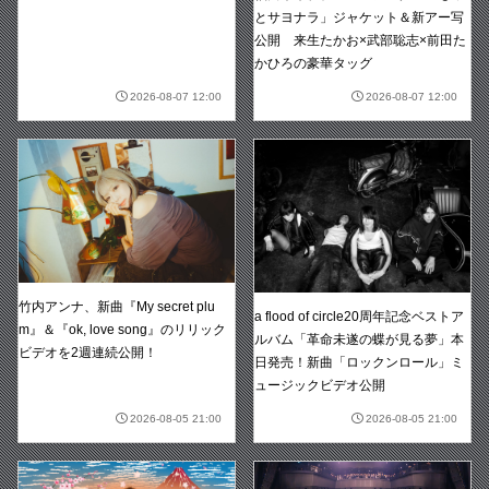
とサヨナラ」ジャケット＆新アー写
公開 来生たかお×武部聡志×前田た
かひろの豪華タッグ
2026-08-07 12:00
2026-08-07 12:00
竹内アンナ、新曲『My secret plu
a flood of circle20周年記念ベストア
m』＆『ok, love song』のリリック
ルバム「革命未遂の蝶が見る夢」本
ビデオを2週連続公開！
日発売！新曲「ロックンロール」ミ
ュージックビデオ公開
2026-08-05 21:00
2026-08-05 21:00