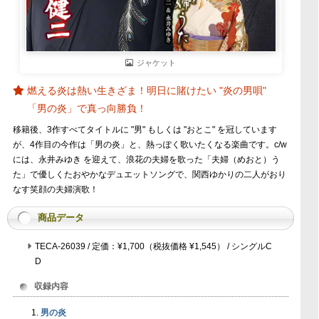
ジャケット
燃える炎は熱い生きざま！明日に賭けたい "炎の男唄"
「男の炎」で真っ向勝負！
移籍後、3作すべてタイトルに "男" もしくは "おとこ" を冠しています
が、4作目の今作は「男の炎」と、熱っぽく歌いたくなる楽曲です。c/w
には、永井みゆき を迎えて、浪花の夫婦を歌った「夫婦（めおと）う
た」で優しくたおやかなデュエットソングで、関西ゆかりの二人がおり
なす笑顔の夫婦演歌！
商品データ
TECA-26039 / 定価：¥1,700（税抜価格 ¥1,545） / シングルC
D
収録内容
男の炎