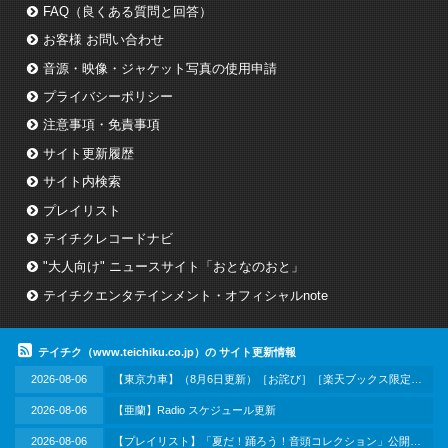
カスタマーハラスメントとなる行為はご遠慮
FAQ（良くある質問と回答）
ください。
お客様 お問い合わせ
当社より送信するお客さまへのご返信は、お
音源・映像・ジャケット写真の使用申請
客さま個人宛てに送信するものです。当社の
プライバシーポリシー
許可なくメールの一部または全部を転載、二
次利用することはご遠慮ください。
注意事項・免責事項
お問い合わせ可能な言語は日本語のみのとな
サイト更新履歴
ります。
サイト内検索
プレイリスト
確認しました
テイチクレコードナビ
"大人向け" ニュースサイト「おとなのおと」
4. カスタマーハラスメントについて
テイチクエンタテインメント・オフィシャルnote
弊社は「音楽を通じてお客様に求められる企業とな
テイチク（www.teichiku.co.jp）の サイト更新情報
る」ことを企業理念として掲げており、お客様から
2026-08-06
【東京力車】（8月6日更新）［お詫び］［楽天ブックス限定同時購入特典］DVD付き商品のご注文一時停止と復旧に関するお知らせ
のご意見・ご要望には真摯に耳を傾け、誠心誠意対
応してまいります。
2026-08-06
【亜蘭】Radio スケジュール更新
同時に、従業員一人ひとりの尊厳が守られ、安心・
2026-08-06
【プレイリスト】「夏だ！踊ろう！音頭コレクション」公開。夏祭りやお盆の季節にぴったりな、思わず体が動き出す音頭ナンバーをセレクト！賑やかな音頭で暑い夏を元気に乗り切ろう！