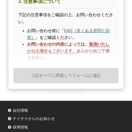
3. 注意事項について
内容を具体的にわかりやすくご記入ください。
下記の注意事項をご確認の上、お問い合わせくださ
い。
お問い合わせ前に「
FAQ（良くある質問と回
答）
」をご確認ください。
お問い合わせの内容によっては、
返信いたし
かねる場合もございます。
あらかじめご了承
ください。
お問い合わせの際は、
必ず
対象となる［アー
0 / 1000
ティスト名］［作品（商品）名］はじめ、
内
上記すべてに同意してフォームに進む
私は
全ての確認事項
に同意しました。
容を具体的にわかりやすくご記入ください。
メールアドレスは、必ず半角英数字など正し
送信する
くご入力ください。メール受信設定をされて
いる方は @teichiku.co.jp のドメインを受信
できるよう、設定をお願いいたします。
会社情報
土日祝日などにお問い合わせいただいた場合
テイチクからのお知らせ
は、翌営業日以降、順次対応させていただき
ます。
採用情報