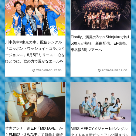
ではない情報の拡散
その他違法または相当な範囲を超えた言動と
判断されるもの
確認しました
Finally、満員のZepp Shinjukuで約1,
川中美幸×東京力車、配信シングル
500人が熱狂 新曲配信、EP発売、
「ニッポン・ワッショイ～コラボバ
東名阪3周ツアーへ
ージョン～」8月5日リリース！ 心を
ひとつに、歌の力で温かなエールを
2026-08-05 12:00
2026-07-30 19:00
竹内アンナ、新E.P「MIXTAPE」か
MISS MERCYメジャー1stシングル
らFM802・J-WAVEにて新曲を連続
タイトル＆新ビジュアル公開メジャ