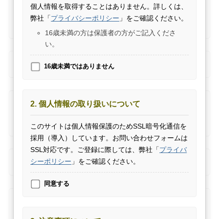
テイチクレコードナビ
個人情報を取得することはありません。詳しくは、
メールアドレスが間違っている場合、お返事はいたしか
弊社「
プライバシーポリシー
」をご確認ください。
"大人向け" ニュースサイト「おとなのおと」
ねますので予めご了承下さい。
テイチクエンタテインメント・オフィシャルnote
16歳未満の方は保護者の方がご記入くださ
い。
必須
年齢
-age
16歳未満ではありません
必須
性別
-gender
男性
-male
2. 個人情報の取り扱いについて
女性
-female
このサイトは個人情報保護のためSSL暗号化通信を
その他
-others
採用（導入）しています。お問い合わせフォームは
必須
都道府県
-prefecture
SSL対応です。ご登録に際しては、弊社「
プライバ
シーポリシー
」をご確認ください。
同意する
必須
お問い合わせ内容
-your inquiry
必ず
対象となる［アーティスト名］［作品（商品）
名］はじめ、