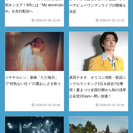
初オンエア！8/5には『My secret plu
ーデビューワンマンライブの開催も
m』を先行配信へ
決定
2026-07-30 12:00
2026-07-25 12:30
真田ナオキ、オリコン演歌・歌謡シ
ツチヤカレン、新曲「ただ毎日」
ングルランキング1位＆総合7位獲
で“何気ない日々”の愛おしさを歌う
得！夏まつり全国行脚から秋の浅草
公会堂2Daysへ勢い加速！
2026-07-23 20:00
2026-07-22 12:00