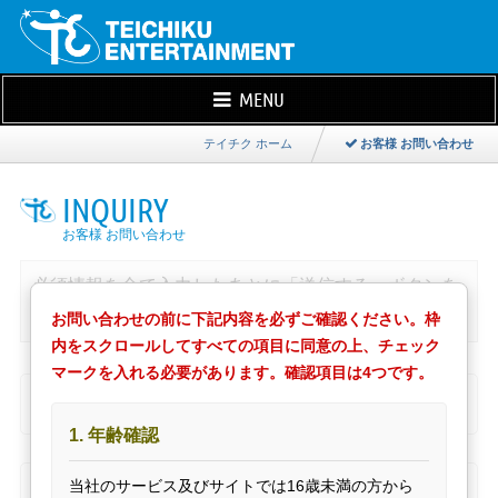
MENU
HOME
テイチク ホーム
お客様 お問い合わせ
会社情報
ホーム
テイチクからのお知らせ
INQUIRY
ARTIST INDEX
採用情報
アーティスト一覧
FAQ（良くある質問と回答）
RELEASE CALENDAR
必須情報を全て入力したあとに「送信する」ボタンを
お客様 お問い合わせ
リリースカレンダー
押して下さい。
音源・映像・ジャケット写真の使用申請
お問い合わせの前に下記内容を必ずご確認ください。枠
SITE MAP
内をスクロールしてすべての項目に同意の上、チェック
プライバシーポリシー
サイトマップ
必須
マークを入れる必要があります。確認項目は4つです。
お名前
-name
注意事項・免責事項
ONLINE SHOP
サイト更新履歴
オンラインショップ
1. 年齢確認
サイト内検索
必須
メールアドレス
-email
INFO
プレイリスト
当社のサービス及びサイトでは16歳未満の方から
各種情報