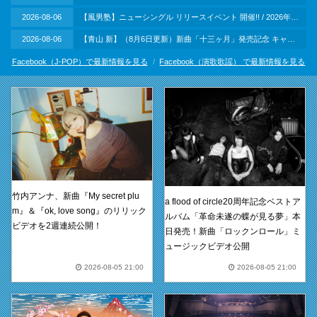
安全に働ける環境を整えることも、企業としての重
2026-08-06
【風男塾】ニューシングル リリースイベント 開催!! / 2026年8月21日（金）＠神奈川・横浜スタジアム 外周ライト側芝生エリア周辺 BAYガーデンステージ
要な責務であると考えております。
2026-08-06
【青山 新】（8月6日更新）新曲「十三ヶ月」発売記念 キャンペーン
そのため、お客様からのお問い合わせに際し、従業
員に対して社会通念上相当な範囲を超える行為（以
Facebook（J-POP）で最新情報を見る
Facebook（演歌歌謡） で最新情報を見る
下に例示する行為に限らず、広く該当するものを含
みます）があったと弊社が判断した場合には、状況
に応じて警察・弁護士等の関係機関に相談のうえ、
お問い合わせへの対応をお断りさせていただく場合
がございます。
侮辱、脅迫、中傷、名誉棄損、威圧、威嚇に
あたる発言
弊社関係者のプライバシー侵害にあたる言動
竹内アンナ、新曲『My secret plu
a flood of circle20周年記念ベストア
m』＆『ok, love song』のリリック
同一のご要望やご請求の過剰な繰り返し等に
ルバム「革命未遂の蝶が見る夢」本
ビデオを2週連続公開！
よる長時間の拘束行為
日発売！新曲「ロックンロール」ミ
保障の範囲を超えた過度な商品交換や返品要
ュージックビデオ公開
求、金銭補償の要求
2026-08-05 21:00
2026-08-05 21:00
合理的理由のない弊社への謝罪要求や弊社関
係者への処罰要求
SNSやインターネット上での誹謗中傷や事実