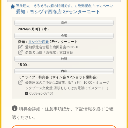
三丘翔太「そろそろお酒の時間です。」発売記念 キャンペーン
愛知：ヨシヅヤ西春店 2Fセンターコート
日程
2026年9月9日（水）
会場
愛知：
ヨシヅヤ西春
2Fセンターコート
愛知県北名古屋市鹿田若宮3926-10
名鉄犬山線「西春駅」東口直結
時間
15:00～
内容
ミニライブ・特典会（サイン会 & 2ショット撮影会）
優先座席のご予約は2日前、9/7（月）10:00～ミュージ
ックブース文化堂 店頭もしくはお電話にてスタート（
0568-26-0746）
特典会詳細・注意事項ほか、下記情報を必ずご確
認ください。