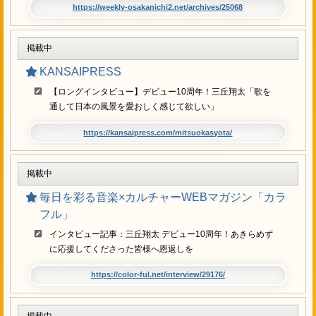
https://weekly-osakanichi2.net/archives/25068
掲載中
KANSAIPRESS
【ロングインタビュー】デビュー10周年！三丘翔太「歌を
通して日本の風景を愛おしく感じて欲しい」
https://kansaipress.com/mitsuokasyota/
掲載中
毎日を彩る音楽×カルチャーWEBマガジン「カラ
フル」
インタビュー記事：三丘翔太 デビュー10周年！あきらめず
に応援してくださった皆様へ恩返しを
https://color-ful.net/interview/29176/
掲載中