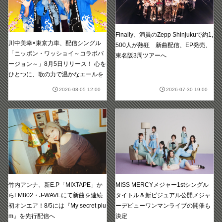
Finally、満員のZepp Shinjukuで約1,
川中美幸×東京力車、配信シングル
500人が熱狂 新曲配信、EP発売、
「ニッポン・ワッショイ～コラボバ
東名阪3周ツアーへ
ージョン～」8月5日リリース！ 心を
ひとつに、歌の力で温かなエールを
2026-08-05 12:00
2026-07-30 19:00
竹内アンナ、新E.P「MIXTAPE」か
MISS MERCYメジャー1stシングル
らFM802・J-WAVEにて新曲を連続
タイトル＆新ビジュアル公開メジャ
初オンエア！8/5には『My secret plu
ーデビューワンマンライブの開催も
m』を先行配信へ
決定