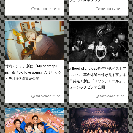
2026-08-07 12:00
2026-08-07 12:00
竹内アンナ、新曲『My secret plu
a flood of circle20周年記念ベストア
m』＆『ok, love song』のリリック
ルバム「革命未遂の蝶が見る夢」本
ビデオを2週連続公開！
日発売！新曲「ロックンロール」ミ
ュージックビデオ公開
2026-08-05 21:00
2026-08-05 21:00