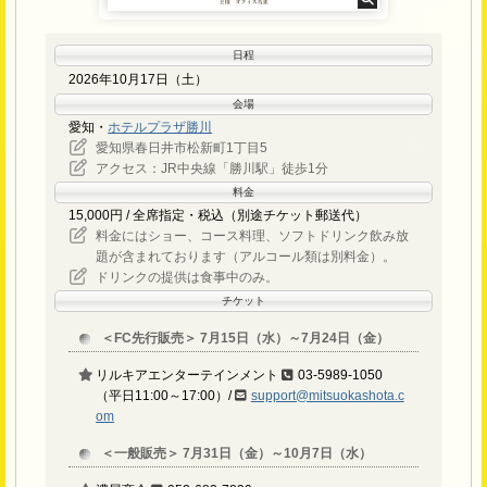
日程
2026年10月17日（土）
会場
愛知・
ホテルプラザ勝川
愛知県春日井市松新町1丁目5
アクセス：JR中央線「勝川駅」徒歩1分
料金
15,000円 / 全席指定・税込（別途チケット郵送代）
料金にはショー、コース料理、ソフトドリンク飲み放
題が含まれております（アルコール類は別料金）。
ドリンクの提供は食事中のみ。
チケット
＜FC先行販売＞ 7月15日（水）～7月24日（金）
リルキアエンターテインメント
03-5989-1050
（平日11:00～17:00）/
support@mitsuokashota.c
om
＜一般販売＞ 7月31日（金）～10月7日（水）