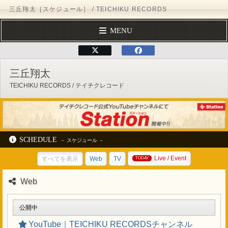
三丘翔太［スケジュール］ / TEICHIKU RECORDS
MENU
トップページ
テイチクエンタテインメント
TEICHIKU RECORD
プロフィール
三丘翔太
ディスコグラフィー
TEICHIKU RECORDS / テイチクレコード
スケジュール
フォームメール
オフィシャルサイト
ブログ
Facebook
X（Twitter）
公式YouTubeチャンネル
SCHEDULE
テイチクオンラインショップ
Live / Event
すべてを表示
Web
TV
テイチクエンタテインメント
TEICHIKU RECORDS
アーティストリスト
Web
三丘翔太
スケジュール
公開中
YouTube｜TEICHIKU RECORDSチャンネル