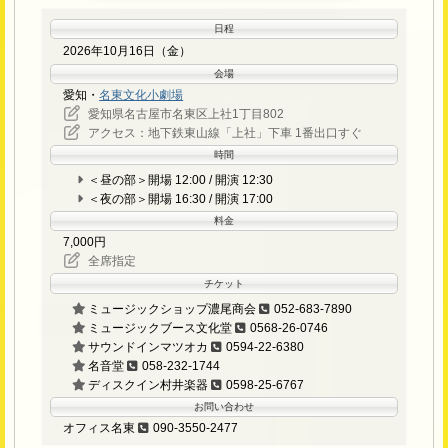
日程
2026年10月16日（金）
会場
愛知・
名東文化小劇場
愛知県名古屋市名東区上社1丁目802
アクセス：地下鉄東山線「上社」下車 1番出口すぐ
時間
＜昼の部＞開場 12:00 / 開演 12:30
＜夜の部＞開場 16:30 / 開演 17:00
料金
7,000円
全席指定
チケット
ミュージックショップ濃尾商会
052-683-7890
ミュージックブース文化堂
0568-26-0746
サウンドインマツオカ
0594-22-6380
名音堂
058-232-1744
ディスクイン村井楽器
0598-25-6767
お問い合わせ
オフィス名東
090-3550-2477