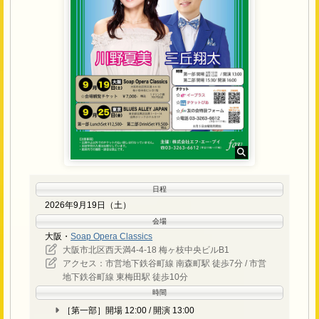
わしくないと主催者側が判断した場合、特定のお客様にご
参加をお断りする場合がございます。あらかじめご了承く
ださい。
お問い合わせ先
テイチクエンタテインメント お問い合わせメールフォーム
https://www.teichiku.co.jp/inquiry/
返信は平日のみのご対応となります。また、ご返信に
お時間をいただく場合もございます。なお、イベント
実施直前のお問い合わせにはお答え出来ない場合がご
ざいますので予めご了承ください。
日程
2026年9月19日（土）
会場
大阪・
Soap Opera Classics
大阪市北区西天満4-4-18 梅ヶ枝中央ビルB1
アクセス：市営地下鉄谷町線 南森町駅 徒歩7分 / 市営
地下鉄谷町線 東梅田駅 徒歩10分
時間
［第一部］開場 12:00 / 開演 13:00