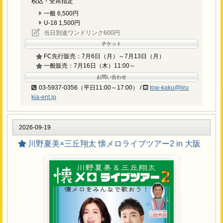
テイチクエンタテインメント お問い合わせメールフォーム
税込・全席指定
当日の事故・混乱防止のため、イベントでは様々な制限を
https://www.teichiku.co.jp/inquiry/
一般 6,500円
設けさせていただく場合がございますので、その際はご了
返信は平日のみのご対応となります。また、ご返信に
U-18 1,500円
お時間をいただく場合もございます。なお、イベント
承ください。
当日別途ワンドリンク600円
実施直前のお問い合わせにはお答え出来ない場合がご
天候やトラブル・アーティストの都合・その他事由によ
チケット
ざいますので予めご了承ください。
り、やむをえずイベントが延期・中止・内容が変更となる
FC先行販売：7月6日（月）～7月13日（月）
場合がございます。変更がある場合は、当日テイチクホー
一般販売：7月16日（木）11:00～
ムページ等でご案内させていただきますので、あらかじめ
お問い合わせ
ご了承ください。
03-5937-0356（平日11:00～17:00） /
tow-kaku@liru
イベント（特典会含む）の動画撮影・録音行為は禁止とい
kia-ent.jp
たします。
開催時間は若干前後する場合がございます。
危険物や酒類の持ち込み、および飲酒後・酒気帯びでの参
2026-09-19
加は禁止です。
川野夏美×三丘翔太 懐メロライブツアー2 in 大阪
会場までの交通費等はお客様ご自身のご負担となります。
万が一、イベントが中止になった場合も同様です。
各種特典券の再発行は、紛失・盗難等いかなる理由があろ
うともいたしませんのでご注意ください。
会場内・外で発生した事故・盗難等には主催者・会場・出
演者は一切責任を負いません。手荷物・貴重品は各自で管
理してください。
本イベントの安全な運営の為、イベントに参加するにふさ