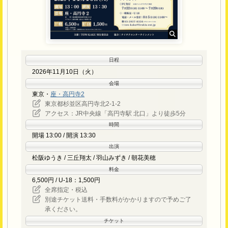
日程
2026年11月10日（火）
会場
東京・
座・高円寺2
東京都杉並区高円寺北2-1-2
アクセス：JR中央線「高円寺駅 北口」より徒歩5分
時間
開場 13:00 / 開演 13:30
出演
松阪ゆうき / 三丘翔太 / 羽山みずき / 朝花美穂
料金
6,500円 / U-18：1,500円
全席指定・税込
別途チケット送料・手数料がかかりますので予めご了
承ください。
チケット