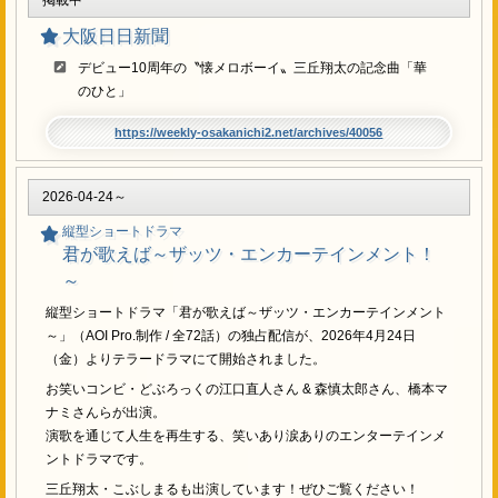
大阪日日新聞
デビュー10周年の〝懐メロボーイ〟三丘翔太の記念曲「華
のひと」
https://weekly-osakanichi2.net/archives/40056
2026-04-24～
縦型ショートドラマ
君が歌えば～ザッツ・エンカーテインメント！
～
縦型ショートドラマ「君が歌えば～ザッツ・エンカーテインメント
～」（AOI Pro.制作 / 全72話）の独占配信が、2026年4月24日
（金）よりテラードラマにて開始されました。
お笑いコンビ・どぶろっくの江口直人さん & 森慎太郎さん、橋本マ
ナミさんらが出演。
演歌を通じて人生を再生する、笑いあり涙ありのエンターテインメ
ントドラマです。
三丘翔太・こぶしまるも出演しています！ぜひご覧ください！