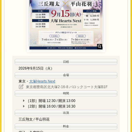
対象商品をご購入いただきますと、サイン会と2ショット撮影会に
ムページ等でご案内させていただきますので、あらかじめ
ご参加いただけます。サイン会ではお客様のご希望の宛名とサイン
ご了承ください。
を入れさせていただきます。お渡ししますサイン券にご希望のお名
イベント（特典会含む）の動画撮影・録音行為は禁止とい
前を記載の上、サイン会にご参加ください。
たします。
開催時間は若干前後する場合がございます。
シングル「そろそろお酒の時間です。」1枚ご購入
危険物や酒類の持ち込み、および飲酒後・酒気帯びでの参
…
ご希望の名入れ直筆サイン色紙 1枚＋2ショット
加は禁止です。
撮影 1回
会場までの交通費等はお客様ご自身のご負担となります。
万が一、イベントが中止になった場合も同様です。
2ショット写真撮影は、お客様のスマートフォン、もし
各種特典券の再発行は、紛失・盗難等いかなる理由があろ
くはカメラ機器にてスタッフが撮影いたします。原則と
日程
うともいたしませんのでご注意ください。
して撮り直しはいたしませんので、その場で必ずご確認
2026年9月15日（火）
会場内・外で発生した事故・盗難等には主催者・会場・出
ください。
会場
演者は一切責任を負いません。手荷物・貴重品は各自で管
サイン券・撮影券を複数枚お持ちの方も、それぞれ1回
東京・
大塚Hearts Next
理してください。
の整列参加でお持ちの枚数分を一度に行います。
東京都豊島区北大塚2-16-8 バロックコート大塚B1F
本イベントの安全な運営の為、イベントに参加するにふさ
時間
わしくないと主催者側が判断した場合、特定のお客様にご
イベント基本注意事項
［1部］開場 12:30 / 開演 13:00
参加をお断りする場合がございます。あらかじめご了承く
［2部］開場 16:00 / 開演 16:30
ださい。
当日は、スタッフからの案内・お願いに、ご理解とご協力
出演
をよろしくお願いいたします。
三丘翔太 / 平山羽花
お問い合わせ先
イベント中、スタッフがお客様の身体や荷物などに触れて
料金
誘導する場合もございます。予めご容赦ください。