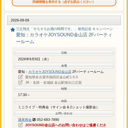
詳細情報を表示する（必ずお読みください）
当日、イベント会場内CD売り場にて対象商品をご購入いた
だきますと、イベント終了後に行われます特典会にご参加
2026-09-09
いただけます。
三丘翔太「そろそろお酒の時間です。」発売記念 キャンペーン
愛知：カラオケJOYSOUND金山店 2Fパーティ
イベント対象商品
ールーム
2026年9月9日 発売
日程
三丘翔太「そろそろお酒の時間です。」
2026年9月9日（水）
シングルCD：TECA-26040 / 定価：¥1,700（税抜価格 ¥1,5
会場
45）
愛知：
カラオケJOYSOUND金山店
2Fパーティールーム
愛知県名古屋市熱田区金山町1-5-5
特典会 内容
JR・名鉄・名城線 金山駅南出口正面
時間
対象商品をご購入いただきますと、サイン会と2ショット撮影会に
17:30～
ご参加いただけます。サイン会ではお客様のご希望の宛名とサイン
内容
を入れさせていただきます。お渡ししますサイン券にご希望のお名
ミニライブ・特典会（サイン会 & 2ショット撮影会）
前を記載の上、サイン会にご参加ください。
お問い合わせ
濃尾商会
052-683-7890
シングル「そろそろお酒の時間です。」1枚ご購入
JOYSOUND金山店へのお問い合わせはご遠慮くださ