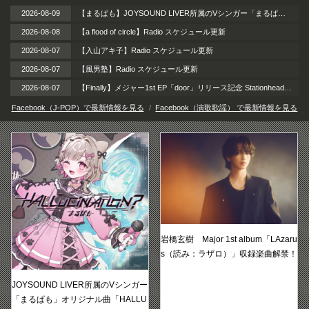
2026-08-09
【まるぱも】JOYSOUND LIVER所属のVシンガー「まるぱも」、オリジナル曲『HALLUCINATION?』2026年8月26日（水）初メジャー配信リリース!!
2026-08-08
【a flood of circle】Radio スケジュール更新
2026-08-07
【入山アキ子】Radio スケジュール更新
2026-08-07
【風男塾】Radio スケジュール更新
2026-08-07
【Finally】メジャー1st EP「door」リリース記念 Stationheadリスニングパーティー 開催！ / 2026年8月12日（水）
Facebook（J-POP）で最新情報を見る
Facebook（演歌歌謡） で最新情報を見る
岩橋玄樹 Major 1st album「LAzaru
s（読み：ラザロ）」収録楽曲解禁！
JOYSOUND LIVER所属のVシンガー
「まるぱも」オリジナル曲「HALLU