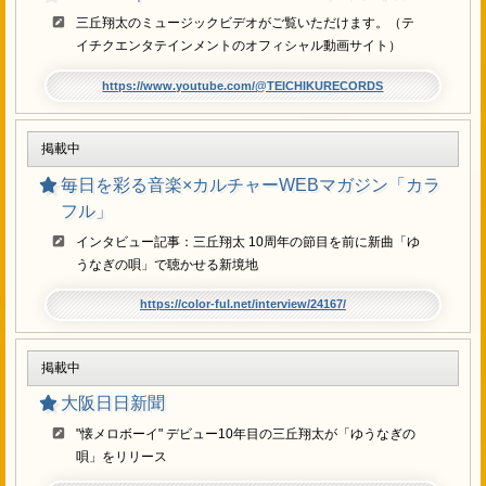
三丘翔太のミュージックビデオがご覧いただけます。（テ
イチクエンタテインメントのオフィシャル動画サイト）
https://www.youtube.com/@TEICHIKURECORDS
掲載中
毎日を彩る音楽×カルチャーWEBマガジン「カラ
フル」
インタビュー記事：三丘翔太 10周年の節目を前に新曲「ゆ
うなぎの唄」で聴かせる新境地
https://color-ful.net/interview/24167/
掲載中
大阪日日新聞
"懐メロボーイ" デビュー10年目の三丘翔太が「ゆうなぎの
唄」をリリース