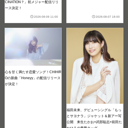
CINATION？」初メジャー配信リリ
ース決定！
2026-08-09 11:00
2026-08-07 18:00
心を甘く満たす恋愛ソング！CHIHIR
Oの新曲「Honeyy」の配信リリース
が決定！
福田未来、デビューシングル「もっ
とサヨナラ」ジャケット＆新アー写
公開 来生たかお×武部聡志×前田た
かひろの豪華タッグ