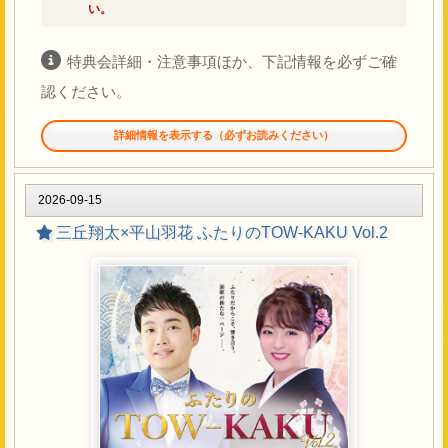
…
ご希望の名入れ直筆サイン色紙 1枚＋2ショット
い。
撮影 1回
2ショット写真撮影は、お客様のスマートフォン、もし
特典会詳細・注意事項ほか、下記情報を必ずご確
くはカメラ機器にてスタッフが撮影いたします。原則と
認ください。
して撮り直しはいたしませんので、その場で必ずご確認
ください。
詳細情報を表示する（必ずお読みください）
サイン券・撮影券を複数枚お持ちの方も、それぞれ1回
の整列参加でお持ちの枚数分を一度に行います。
当日、イベント会場内CD売り場にて対象商品をご購入いた
だきますと、イベント終了後に行われます特典会にご参加
2026-09-15
イベント基本注意事項
いただけます。
三丘翔太×平山羽花 ふたりのTOW-KAKU Vol.2
当日は、スタッフからの案内・お願いに、ご理解とご協力
イベント対象商品
をよろしくお願いいたします。
イベント中、スタッフがお客様の身体や荷物などに触れて
2026年9月9日 発売
誘導する場合もございます。予めご容赦ください。
三丘翔太「そろそろお酒の時間です。」
当日の事故・混乱防止のため、イベントでは様々な制限を
シングルCD：TECA-26040 / 定価：¥1,700（税抜価格 ¥1,5
設けさせていただく場合がございますので、その際はご了
45）
承ください。
天候やトラブル・アーティストの都合・その他事由によ
特典会 内容
り、やむをえずイベントが延期・中止・内容が変更となる
場合がございます。変更がある場合は、当日テイチクホー