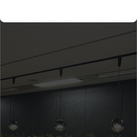
W・H
C.T
I.S
Y.T
Recruit
自由な社風のもとで、
あなたの挑戦を
好きな音楽を、もっと多くの人へ届けたい。
そんな想いをカタチにできる場所がここにある。
歴史と挑戦を大切にする私たちと、一緒に新しい音楽
体験を創りだしませんか？
Requirements