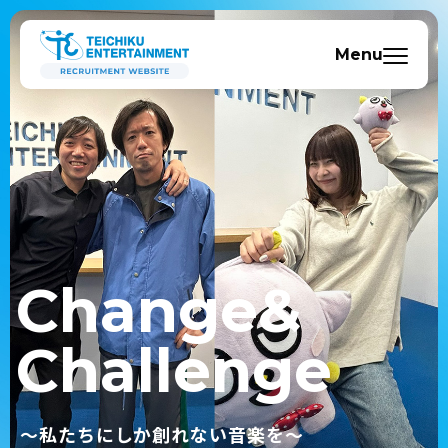
Change
&
Challenge
〜私たちにしか創れない音楽を〜