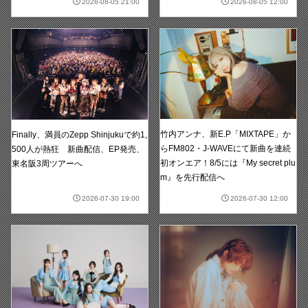
2026-08-05 21:00
2026-08-05 12:00
竹内アンナ、新E.P「MIXTAPE」か
Finally、満員のZepp Shinjukuで約1,
らFM802・J-WAVEにて新曲を連続
500人が熱狂 新曲配信、EP発売、
初オンエア！8/5には『My secret plu
東名阪3周ツアーへ
m』を先行配信へ
2026-07-30 19:00
2026-07-30 12:00