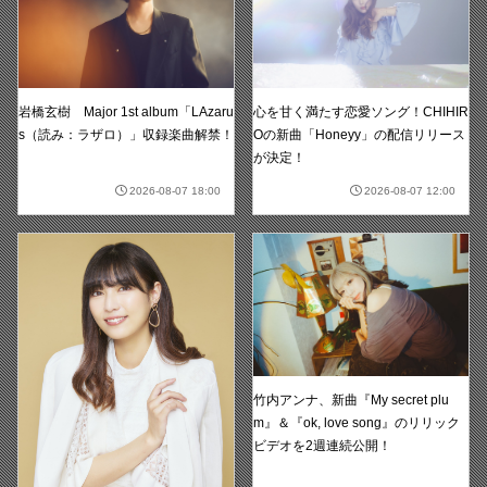
岩橋玄樹 Major 1st album「LAzaru
心を甘く満たす恋愛ソング！CHIHIR
s（読み：ラザロ）」収録楽曲解禁！
Oの新曲「Honeyy」の配信リリース
が決定！
2026-08-07 18:00
2026-08-07 12:00
竹内アンナ、新曲『My secret plu
m』＆『ok, love song』のリリック
ビデオを2週連続公開！