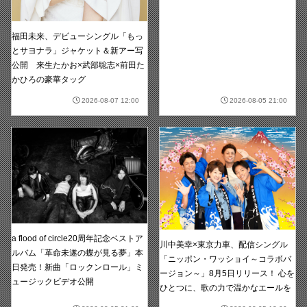
福田未来、デビューシングル「もっ
とサヨナラ」ジャケット＆新アー写
公開 来生たかお×武部聡志×前田た
かひろの豪華タッグ
2026-08-07 12:00
2026-08-05 21:00
a flood of circle20周年記念ベストア
川中美幸×東京力車、配信シングル
ルバム「革命未遂の蝶が見る夢」本
「ニッポン・ワッショイ～コラボバ
日発売！新曲「ロックンロール」ミ
ージョン～」8月5日リリース！ 心を
ュージックビデオ公開
ひとつに、歌の力で温かなエールを