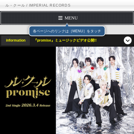
ル・クール / IMPERIAL RECORDS
MENU
TOP PAGE
テイチクエンタテインメント
PROFILE
information
『promise』ミュージックビデオ公開!!
DISCOGRAPHY
SCHEDULE
FORM MAIL
Official Site
X（Twitter）
Instagram
TikTok
公式YouTubeチャンネル
テイチクオンラインショップ
テイチクエンタテインメント
IMPERIAL RECORDS
ル・クール