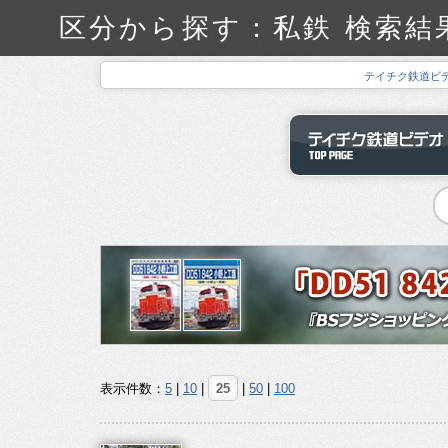
区分から探す：私鉄 検索結
テイチク鉄道ビ
表示件数：
5
|
10
|
25
|
50
|
100