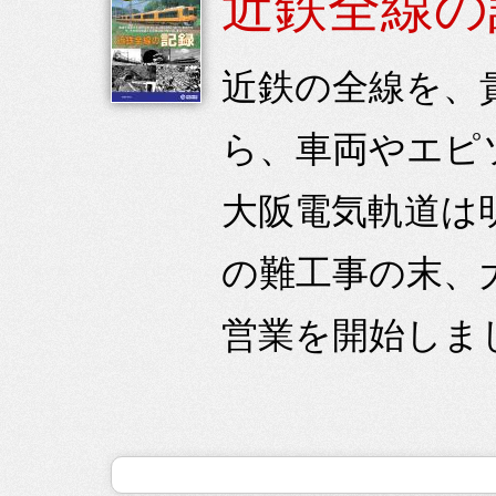
近鉄全線の
近鉄の全線を、
ら、車両やエピ
大阪電気軌道は
の難工事の末、大
営業を開始しまし