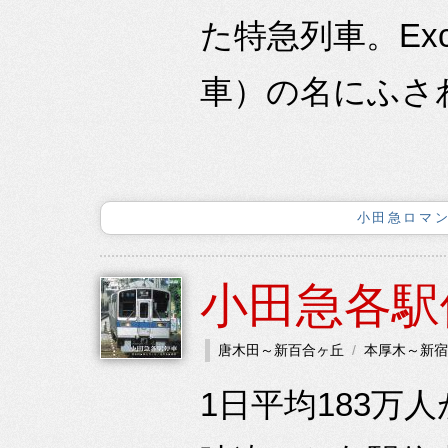
た特急列車。Exce
車）の名にふさわ
小田急ロマン
小田急各駅
唐木田～新百合ヶ丘
本厚木～新宿
1日平均183