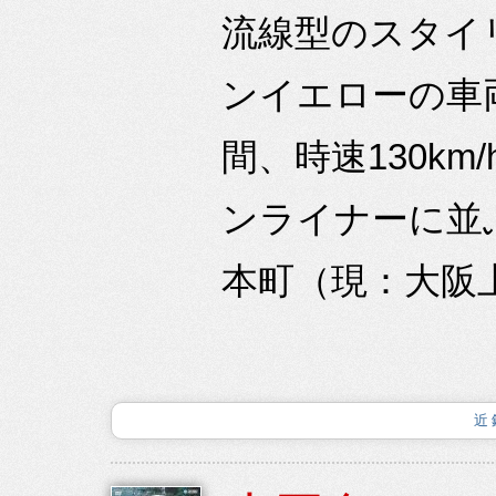
流線型のスタイ
ンイエローの車
間、時速130k
ンライナーに並
本町（現：大阪上
近