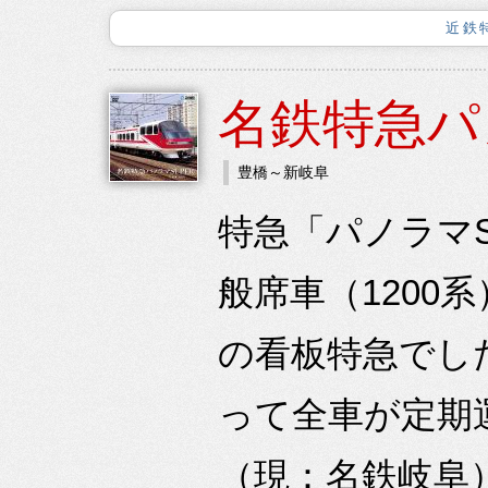
近鉄
名鉄特急パ
豊橋～新岐阜
特急「パノラマS
般席車（1200
の看板特急でした
って全車が定期
（現：名鉄岐阜）