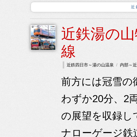
近
近鉄湯の山
線
近鉄四日市～湯の山温泉
内部～近
前方には冠雪の
わずか20分、2
の展望を収録し
ナローゲージ鉄