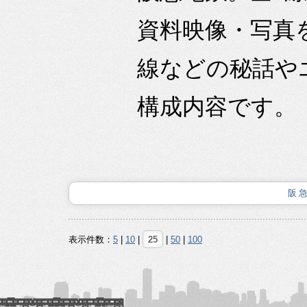
資料映像・写真
線などの秘話や
構成内容です。
阪
表示件数：
5
|
10
|
25
|
50
|
100