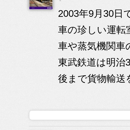
2003年9月3
車の珍しい運転
車や蒸気機関車
東武鉄道は明治
後まで貨物輸送を