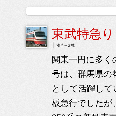
東武特急り
浅草～赤城
関東一円に多く
号は、群馬県の
として活躍して
板急行でしたが、