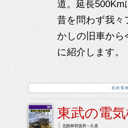
道。延長500
昔を問わず我々
かしの旧車から
に紹介します。
名鉄電車
東武の電気
北館林荷扱所～久喜