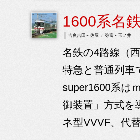
1600系名
吉良吉田～佐屋
弥富～玉ノ井
名鉄の4路線（
特急と普通列車
super160
御装置」方式を
ネ型VVVF、代