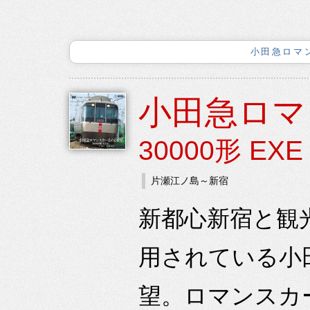
小田急ロマン
小田急ロマ
30000形 EXE
片瀬江ノ島～新宿
新都心新宿と観
用されている小
望。ロマンスカー