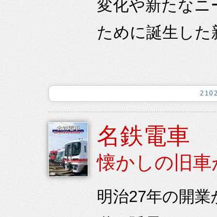
変化や新たなニ
ために誕生した
21
名鉄電車
懐かしの旧車
明治27年の開業