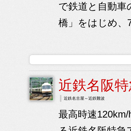
で鉄道と自動車
橋」をはじめ、7
近鉄名阪特
近鉄名古屋～近鉄難波
最高時速120k
る近鉄名阪特急