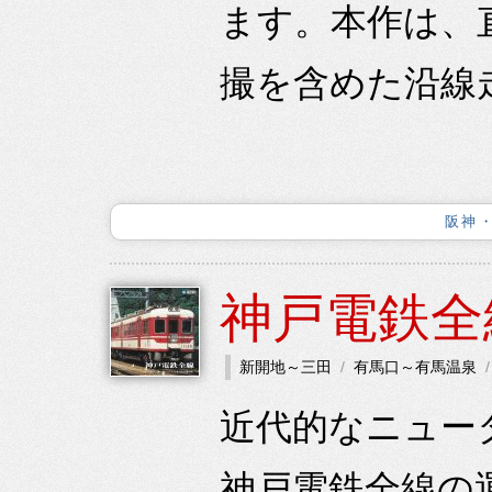
ます。本作は、
撮を含めた沿線
阪神
神戸電鉄全
新開地～三田
有馬口～有馬温泉
近代的なニュー
神戸電鉄全線の