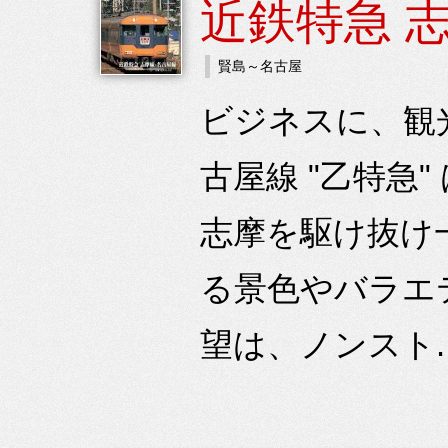
近鉄特急 
賢島～名古屋
ビジネスに、観
古屋線 "乙特急
志摩を駆け抜け
る景色やバラエ
望は、ノンスト.