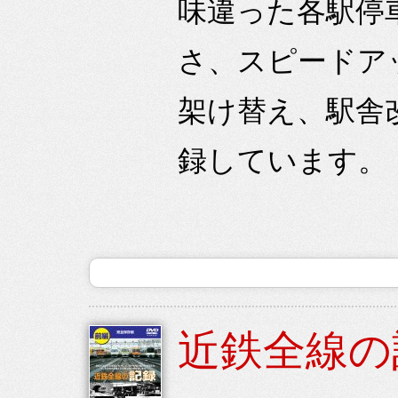
味違った各駅停
さ、スピードア
架け替え、駅舎
録しています。
近鉄全線の