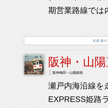
期営業路線では内
近鉄湯の
阪神・山陽
阪神梅田～山陽姫路
瀬戸内海沿線を走
EXPRESS姫