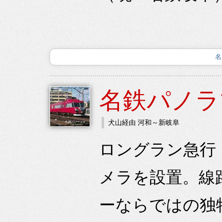
名
名鉄パノラ
犬山経由 河和～新岐阜
ロングラン急行（
メラを設置。線
ーならではの独特