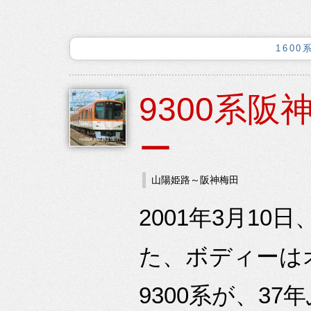
160
9300系
ー
山陽姫路～阪神梅田
2001年3月1
た、ボディーは
9300系が、3