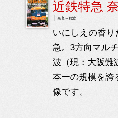
近鉄特急 
奈良～難波
いにしえの香り
急。3方向マル
波（現：大阪難
本一の規模を誇
像です。