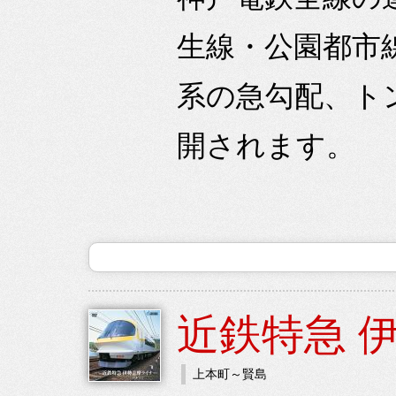
生線・公園都市
系の急勾配、ト
開されます。
近鉄特急 
上本町～賢島