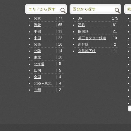
エリアから探す
区分から探す
77
175
関東
JR
65
61
近畿
私鉄
33
21
中部
旧国鉄
23
10
中国
第三セクター鉄道
16
2
関西
新幹線
14
1
北陸
公営地下鉄
10
東北
5
北海道
5
四国
4
全国
4
北陸～東北
2
九州