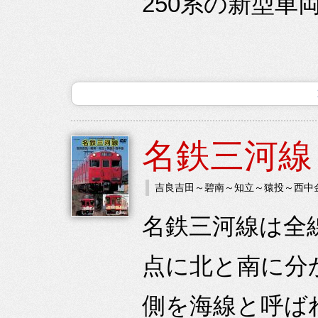
250系の新型車
名鉄三河線
吉良吉田～碧南～知立～猿投～西中
名鉄三河線は全
点に北と南に分
側を海線と呼ば