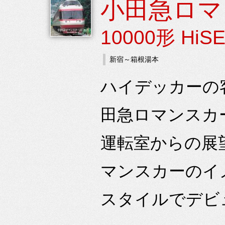
小田急ロマ
10000形 HiS
新宿～箱根湯本
ハイデッカーの
田急ロマンスカー
運転室からの展望で
マンスカーのイ
スタイルでデビュ