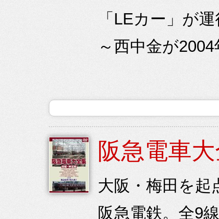
「LEカー」が
～西中金が200
阪急電車大
大阪・梅田を起
阪急電鉄。全9線