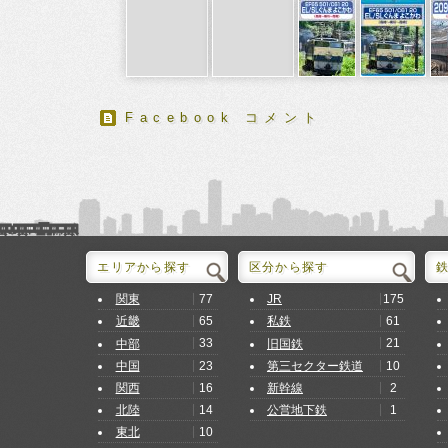
Facebook コメント
エリアから探す
区分から探す
77
175
関東
JR
65
61
近畿
私鉄
33
21
中部
旧国鉄
23
10
中国
第三セクター鉄道
16
2
関西
新幹線
14
1
北陸
公営地下鉄
10
東北