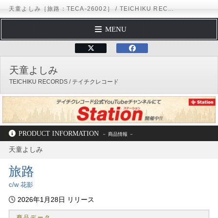
天童よしみ［旅路：TECA-26002］ / TEICHIKU RECORDS
MENU
トップページ
テイチクエンタテインメント
TEICHIKU RECORDS
アー
プロフィール
天童よしみ
ディスコグラフィー
TEICHIKU RECORDS / テイチクレコード
スケジュール
フォームメール
オフィシャルサイト
X（Twitter）
Instagram
公式YouTubeチャンネル
テイチクオンラインショップ
PRODUCT INFORMATION
天童よしみ
テイチクエンタテインメント
TEICHIKU RECORDS
アーティストリスト
天童よしみ
ディスコグラフィー
TECA-26002
旅路
c/w 花影
2026年1月28日 リリース
商品データ