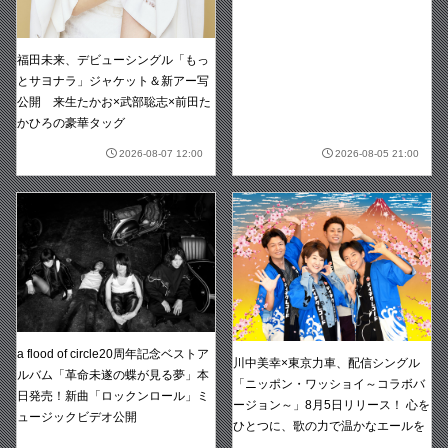
福田未来、デビューシングル「もっ
とサヨナラ」ジャケット＆新アー写
公開 来生たかお×武部聡志×前田た
かひろの豪華タッグ
2026-08-07 12:00
2026-08-05 21:00
a flood of circle20周年記念ベストア
川中美幸×東京力車、配信シングル
ルバム「革命未遂の蝶が見る夢」本
「ニッポン・ワッショイ～コラボバ
日発売！新曲「ロックンロール」ミ
ージョン～」8月5日リリース！ 心を
ュージックビデオ公開
ひとつに、歌の力で温かなエールを