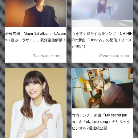
岩橋玄樹 Major 1st album「LAzaru
心を甘く満たす恋愛ソング！CHIHIR
s（読み：ラザロ）」収録楽曲解禁！
Oの新曲「Honeyy」の配信リリース
が決定！
2026-08-07 18:00
2026-08-07 12:00
竹内アンナ、新曲『My secret plu
m』＆『ok, love song』のリリック
ビデオを2週連続公開！