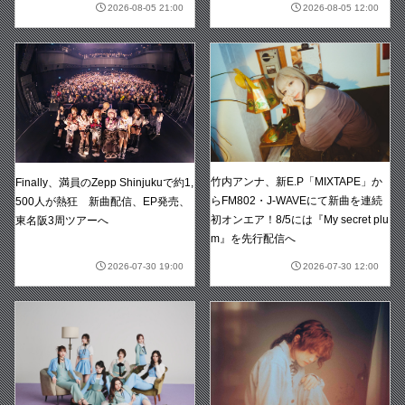
2026-08-05 21:00
2026-08-05 12:00
竹内アンナ、新E.P「MIXTAPE」か
Finally、満員のZepp Shinjukuで約1,
らFM802・J-WAVEにて新曲を連続
500人が熱狂 新曲配信、EP発売、
初オンエア！8/5には『My secret plu
東名阪3周ツアーへ
m』を先行配信へ
2026-07-30 19:00
2026-07-30 12:00