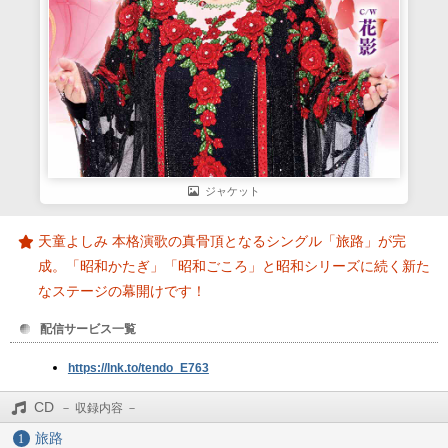
ジャケット
天童よしみ 本格演歌の真骨頂となるシングル「旅路」が完
成。「昭和かたぎ」「昭和ごころ」と昭和シリーズに続く新た
なステージの幕開けです！
配信サービス一覧
https://lnk.to/tendo_E763
CD
旅路