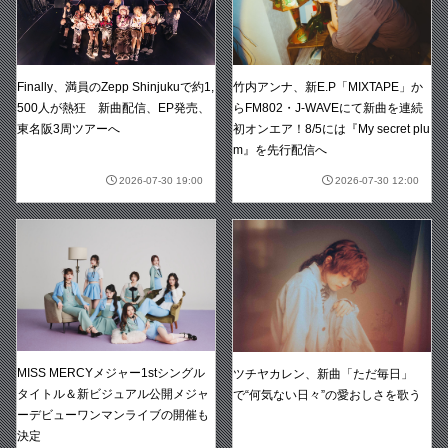
竹内アンナ、新E.P「MIXTAPE」か
Finally、満員のZepp Shinjukuで約1,
らFM802・J-WAVEにて新曲を連続
500人が熱狂 新曲配信、EP発売、
初オンエア！8/5には『My secret plu
東名阪3周ツアーへ
m』を先行配信へ
2026-07-30 19:00
2026-07-30 12:00
MISS MERCYメジャー1stシングル
ツチヤカレン、新曲「ただ毎日」
タイトル＆新ビジュアル公開メジャ
で“何気ない日々”の愛おしさを歌う
ーデビューワンマンライブの開催も
決定