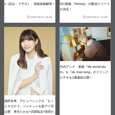
s（読み：ラザロ）」収録楽曲解禁！
Oの新曲「Honeyy」の配信リリース
が決定！
2026-08-07 18:00
2026-08-07 12:00
竹内アンナ、新曲『My secret plu
m』＆『ok, love song』のリリック
ビデオを2週連続公開！
福田未来、デビューシングル「もっ
とサヨナラ」ジャケット＆新アー写
公開 来生たかお×武部聡志×前田た