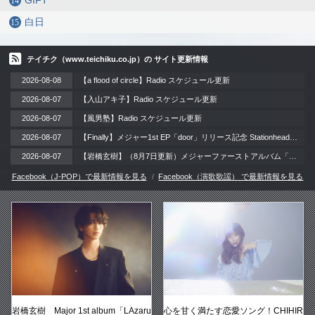
GIFT
白日
テイチク（www.teichiku.co.jp）の サイト更新情報
2026-08-08
【a flood of circle】Radio スケジュール更新
2026-08-07
【入山アキ子】Radio スケジュール更新
2026-08-07
【風男塾】Radio スケジュール更新
2026-08-07
【Finally】メジャー1st EP「door」リリース記念 Stationheadリスニングパーティー 開催！ / 2026年8月12日（水）
2026-08-07
【岩橋玄樹】（8月7日更新）メジャーファーストアルバム「LAzarus」リリース記念イベント 開催!!
Facebook（J-POP）で最新情報を見る
Facebook（演歌歌謡） で最新情報を見る
岩橋玄樹 Major 1st album「LAzaru
心を甘く満たす恋愛ソング！CHIHIR