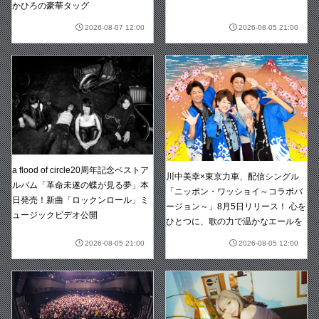
かひろの豪華タッグ
2026-08-07 12:00
2026-08-05 21:00
a flood of circle20周年記念ベストア
川中美幸×東京力車、配信シングル
ルバム「革命未遂の蝶が見る夢」本
「ニッポン・ワッショイ～コラボバ
日発売！新曲「ロックンロール」ミ
ージョン～」8月5日リリース！ 心を
ュージックビデオ公開
ひとつに、歌の力で温かなエールを
2026-08-05 21:00
2026-08-05 12:00