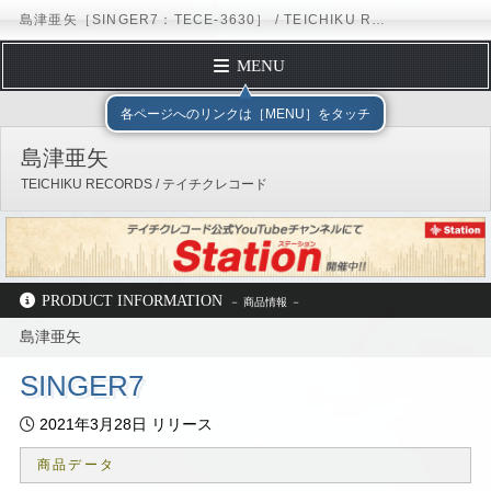
島津亜矢［SINGER7：TECE-3630］ / TEICHIKU RECORDS
MENU
トップページ
テイチクエンタテインメント
TEICHIKU RECORDS
アー
各ページへのリンクは［MENU］をタッチ
プロフィール
島津亜矢
ディスコグラフィー
TEICHIKU RECORDS / テイチクレコード
スケジュール
フォームメール
オフィシャルサイト
ブログ
Instagram
テイチクオンラインショップ
公式YouTubeチャンネル
PRODUCT INFORMATION
島津亜矢
テイチクエンタテインメント
TEICHIKU RECORDS
アーティストリスト
島津亜矢
ディスコグラフィー
TECE-3630
SINGER7
2021年3月28日 リリース
商品データ