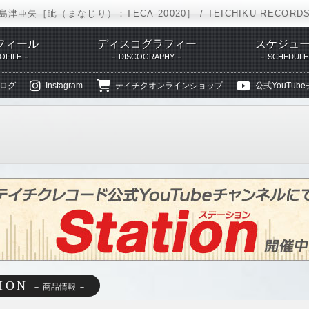
島津亜矢［眦（まなじり）：TECA-20020］ / TEICHIKU RECORD
フィール
ディスコグラフィー
スケジュ
OFILE
DISCOGRAPHY
SCHEDULE
ログ
Instagram
テイチクオンラインショップ
公式YouTub
TEICHIKU RECORDS
アーティストリスト
島津亜矢
ディスコグラ
ION