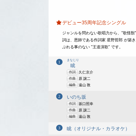
デビュー35周年記念シングル
ジャンルを問わない歌唱力から、"歌怪獣
詞は、恩師である作詞家 星野哲郎 が築
ぶれる事のない "王道演歌" です。
まなじり
眦
作詞
久仁京介
作曲
原 譲二
編曲
遠山 敦
いのち坂
作詞
坂口照幸
作曲
原 譲二
編曲
遠山 敦
眦（オリジナル・カラオケ）