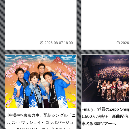
2026-08-07 18:00
2026
Finally、満員のZepp Shi
川中美幸×東京力車、配信シングル「ニ
1,500人が熱狂 新曲配信
ッポン・ワッショイ～コラボバージョ
東名阪3周ツアーへ