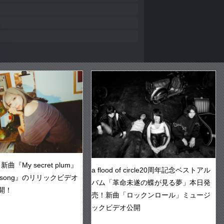
『My secret plum』
a flood of circle20周年記念ベストアル
ve song』のリリックビデオ
バム「革命未遂の蝶が見る夢」本日発
開！
売！新曲「ロックンロール」ミュージ
ックビデオ公開