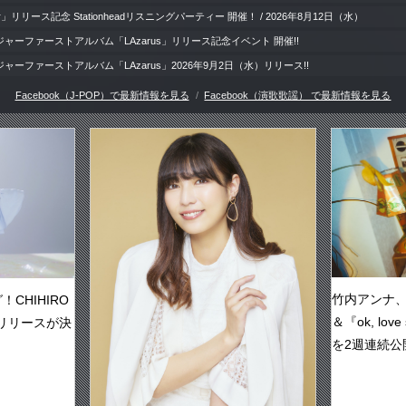
door」リリース記念 Stationheadリスニングパーティー 開催！ / 2026年8月12日（水）
ャーファーストアルバム「LAzarus」リリース記念イベント 開催!!
ーファーストアルバム「LAzarus」2026年9月2日（水）リリース!!
Facebook（J-POP）で最新情報を見る
Facebook（演歌歌謡） で最新情報を見る
竹内アンナ、新曲
CHIHIRO
＆『ok, lo
信リリースが決
を2週連続公