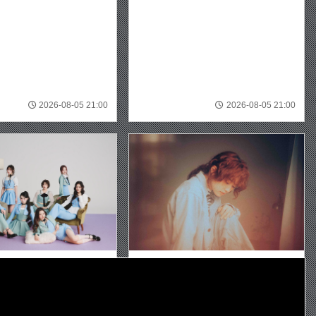
2026-08-05 21:00
2026-08-05 21:00
SE
RCYメジャー1stシングルタイ
ツチヤカレン、新曲「ただ毎日」で“何
ジュアル公開メジャーデビ
気ない日々”の愛おしさを歌う
ンライブの開催も決定