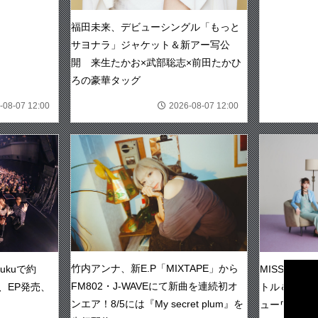
福田未来、デビューシングル「もっと
サヨナラ」ジャケット＆新アー写公
開 来生たかお×武部聡志×前田たかひ
ろの豪華タッグ
-08-07 12:00
2026-08-07 12:00
CLO
竹内アンナ、新E.P「MIXTAPE」から
MISS ME
njukuで約
FM802・J-WAVEにて新曲を連続初オ
トル＆新ビ
、EP発売、
ンエア！8/5には『My secret plum』を
ューワンマ