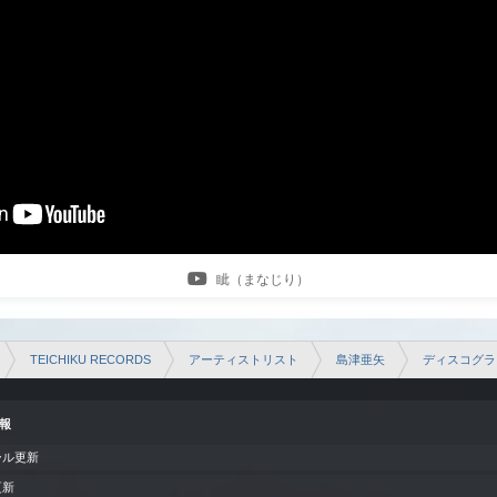
眦（まなじり）
TEICHIKU RECORDS
アーティストリスト
島津亜矢
ディスコグラ
情報
ール更新
更新