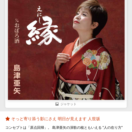
ジャケット
そっと寄り添う影にさえ 明日が見えます 人世坂
コンセプトは「原点回帰」。 島津亜矢の演歌の核ともいえる "人の在り方"