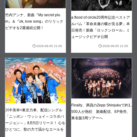
竹内アンナ、新曲『My secret plu
a flood of circle20周年記念ベストア
m』＆『ok, love song』のリリック
ルバム「革命未遂の蝶が見る夢」本
ビデオを2週連続公開！
日発売！新曲「ロックンロール」ミ
ュージックビデオ公開
2026-08-05 21:00
2026-08-05 21:00
Finally、満員のZepp Shinjukuで約1,
川中美幸×東京力車、配信シングル
500人が熱狂 新曲配信、EP発売、
「ニッポン・ワッショイ～コラボバ
東名阪3周ツアーへ
ージョン～」8月5日リリース！ 心を
ひとつに、歌の力で温かなエールを