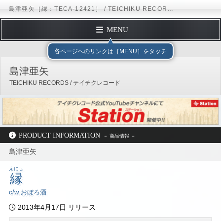
島津亜矢［縁：TECA-12421］ / TEICHIKU RECORDS
MENU
トップページ
テイチクエンタテインメント
TEICHIKU RECORDS
アー
各ページへのリンクは［MENU］をタッチ
プロフィール
島津亜矢
ディスコグラフィー
TEICHIKU RECORDS / テイチクレコード
スケジュール
フォームメール
オフィシャルサイト
ブログ
Instagram
テイチクオンラインショップ
公式YouTubeチャンネル
PRODUCT INFORMATION
島津亜矢
テイチクエンタテインメント
TEICHIKU RECORDS
アーティストリスト
島津亜矢
ディスコグラフィー
TECA-12421
えにし
縁
c/w おぼろ酒
2013年4月17日 リリース