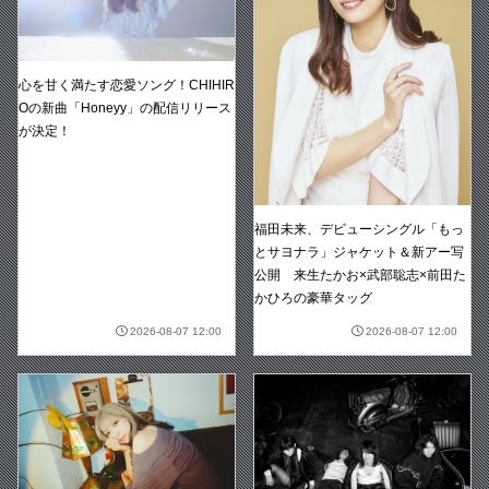
心を甘く満たす恋愛ソング！CHIHIR
Oの新曲「Honeyy」の配信リリース
が決定！
福田未来、デビューシングル「もっ
とサヨナラ」ジャケット＆新アー写
公開 来生たかお×武部聡志×前田た
かひろの豪華タッグ
2026-08-07 12:00
2026-08-07 12:00