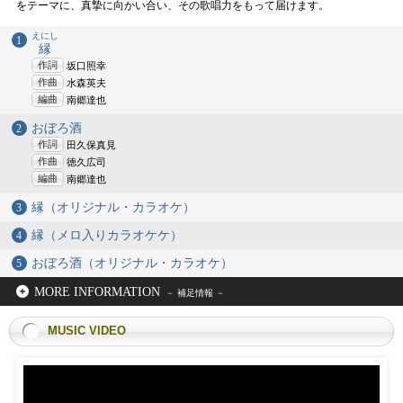
をテーマに、真摯に向かい合い、その歌唱力をもって届けます。
えにし
縁
作詞
坂口照幸
作曲
水森英夫
編曲
南郷達也
おぼろ酒
作詞
田久保真見
作曲
徳久広司
編曲
南郷達也
縁（オリジナル・カラオケ）
縁（メロ入りカラオケケ）
おぼろ酒（オリジナル・カラオケ）
MORE INFORMATION
MUSIC VIDEO