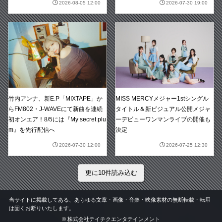
2026-08-05 12:00
2026-07-30 19:00
竹内アンナ、新E.P「MIXTAPE」か
MISS MERCYメジャー1stシングル
らFM802・J-WAVEにて新曲を連続
タイトル＆新ビジュアル公開メジャ
初オンエア！8/5には『My secret plu
ーデビューワンマンライブの開催も
m』を先行配信へ
決定
2026-07-30 12:00
2026-07-25 12:30
更に10件読み込む
当サイトに掲載してある、あらゆる文章・画像・音楽・映像素材の無断転載・転用
は固くお断りいたします。
©
株式会社テイチクエンタテインメント