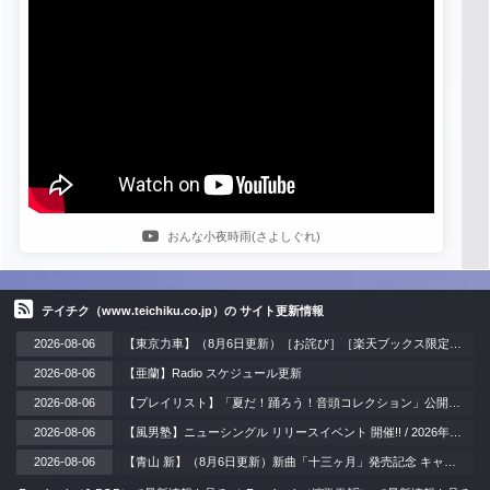
おんな小夜時雨(さよしぐれ)
テイチク（www.teichiku.co.jp）の サイト更新情報
2026-08-06
【東京力車】（8月6日更新）［お詫び］［楽天ブックス限定同時購入特典］DVD付き商品のご注文一時停止と復旧に関するお知らせ
2026-08-06
【亜蘭】Radio スケジュール更新
2026-08-06
【プレイリスト】「夏だ！踊ろう！音頭コレクション」公開。夏祭りやお盆の季節にぴったりな、思わず体が動き出す音頭ナンバーをセレクト！賑やかな音頭で暑い夏を元気に乗り切ろう！
2026-08-06
【風男塾】ニューシングル リリースイベント 開催!! / 2026年8月21日（金）＠神奈川・横浜スタジアム 外周ライト側芝生エリア周辺 BAYガーデンステージ
2026-08-06
【青山 新】（8月6日更新）新曲「十三ヶ月」発売記念 キャンペーン