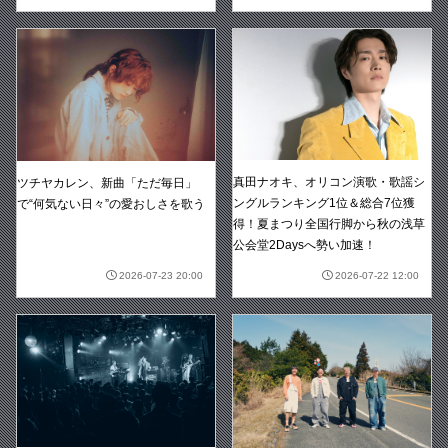
真田ナオキ、オリコン演歌・歌謡シ
ツチヤカレン、新曲「ただ毎日」
ングルランキング1位＆総合7位獲
で“何気ない日々”の愛おしさを歌う
得！夏まつり全国行脚から秋の浅草
公会堂2Daysへ勢い加速！
2026-07-23 20:00
2026-07-22 12:00