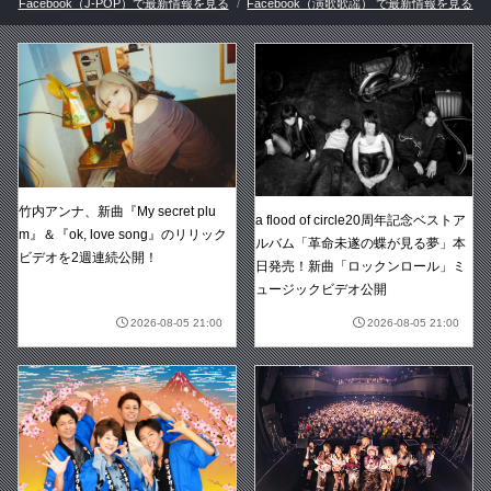
Facebook（J-POP）で最新情報を見る
Facebook（演歌歌謡） で最新情報を見る
竹内アンナ、新曲『My secret plu
a flood of circle20周年記念ベストア
m』＆『ok, love song』のリリック
ルバム「革命未遂の蝶が見る夢」本
ビデオを2週連続公開！
日発売！新曲「ロックンロール」ミ
ュージックビデオ公開
2026-08-05 21:00
2026-08-05 21:00