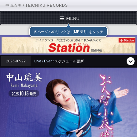
中山琉美 / TEICHIKU RECORDS
MENU
トップページ
テイチクエンタテインメント
TEICHIK
各ページへのリンクは［MENU］をタッチ
プロフィール
ディスコグラフィー
スケジュール
2026-07-22
Live / Event
スケジュール更新
フォームメール
X（Twitter）
Instagram
BLOG
公式YouTubeチャンネル
テイチクエンタテインメント
TEICHIKU RECORDS
アーティストリスト
中山琉美