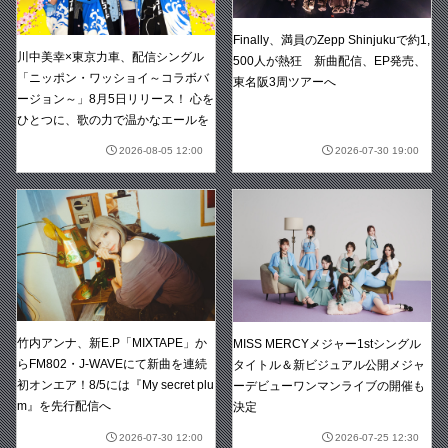
Finally、満員のZepp Shinjukuで約1,
川中美幸×東京力車、配信シングル
500人が熱狂 新曲配信、EP発売、
「ニッポン・ワッショイ～コラボバ
東名阪3周ツアーへ
ージョン～」8月5日リリース！ 心を
ひとつに、歌の力で温かなエールを
2026-08-05 12:00
2026-07-30 19:00
竹内アンナ、新E.P「MIXTAPE」か
MISS MERCYメジャー1stシングル
らFM802・J-WAVEにて新曲を連続
タイトル＆新ビジュアル公開メジャ
初オンエア！8/5には『My secret plu
ーデビューワンマンライブの開催も
m』を先行配信へ
決定
2026-07-30 12:00
2026-07-25 12:30