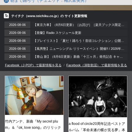
朝まで踊ろう（デュエット：梅沢富美男）
テイチク（www.teichiku.co.jp）の サイト更新情報
2026-08-06
【東京力車】（8月6日更新）［お詫び］［楽天ブックス限定同時購入特典］DVD付き商品のご注文一時停止と復旧に関するお知らせ
2026-08-06
【亜蘭】Radio スケジュール更新
2026-08-06
【プレイリスト】「夏だ！踊ろう！音頭コレクション」公開。夏祭りやお盆の季節にぴったりな、思わず体が動き出す音頭ナンバーをセレクト！賑やかな音頭で暑い夏を元気に乗り切ろう！
2026-08-06
【風男塾】ニューシングル リリースイベント 開催!! / 2026年8月21日（金）＠神奈川・横浜スタジアム 外周ライト側芝生エリア周辺 BAYガーデンステージ
2026-08-06
【青山 新】（8月6日更新）新曲「十三ヶ月」発売記念 キャンペーン
Facebook（J-POP）で最新情報を見る
Facebook（演歌歌謡） で最新情報を見る
竹内アンナ、新曲『My secret plu
a flood of circle20周年記念ベストア
m』＆『ok, love song』のリリック
ルバム「革命未遂の蝶が見る夢」本