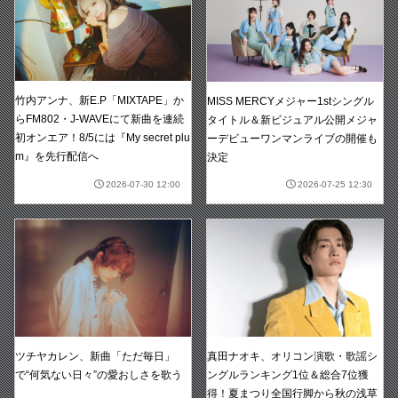
竹内アンナ、新E.P「MIXTAPE」か
MISS MERCYメジャー1stシングル
らFM802・J-WAVEにて新曲を連続
タイトル＆新ビジュアル公開メジャ
初オンエア！8/5には『My secret plu
ーデビューワンマンライブの開催も
m』を先行配信へ
決定
2026-07-30 12:00
2026-07-25 12:30
真田ナオキ、オリコン演歌・歌謡シ
ツチヤカレン、新曲「ただ毎日」
ングルランキング1位＆総合7位獲
で“何気ない日々”の愛おしさを歌う
得！夏まつり全国行脚から秋の浅草