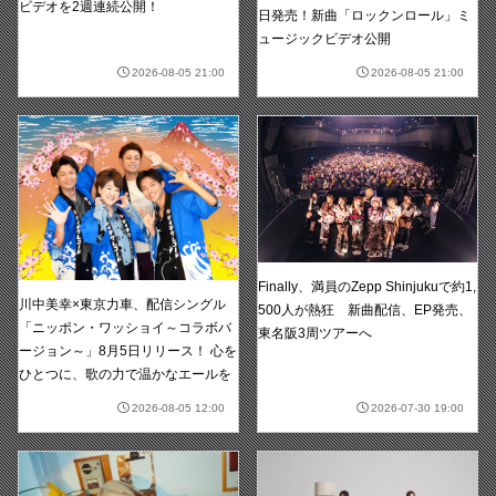
ビデオを2週連続公開！
日発売！新曲「ロックンロール」ミ
ュージックビデオ公開
2026-08-05 21:00
2026-08-05 21:00
Finally、満員のZepp Shinjukuで約1,
川中美幸×東京力車、配信シングル
500人が熱狂 新曲配信、EP発売、
「ニッポン・ワッショイ～コラボバ
東名阪3周ツアーへ
ージョン～」8月5日リリース！ 心を
ひとつに、歌の力で温かなエールを
2026-08-05 12:00
2026-07-30 19:00