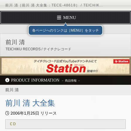
前川 清［前川 清 大全集：TECE-48618］ / TEICHIKU RECORDS
MENU
トップページ
テイチクエンタテインメント
TEICHIKU RECORDS
アー
各ページへのリンクは［MENU］をタッチ
プロフィール
前川 清
ディスコグラフィー
TEICHIKU RECORDS / テイチクレコード
スケジュール
フォームメール
オフィシャルサイト
ブログ
Instagram
テイチクオンラインショップ
PRODUCT INFORMATION
前川 清
テイチクエンタテインメント
TEICHIKU RECORDS
アーティストリスト
前川 清
ディスコグラフィー
TECE-48618
前川 清 大全集
2006年1月25日 リリース
CD