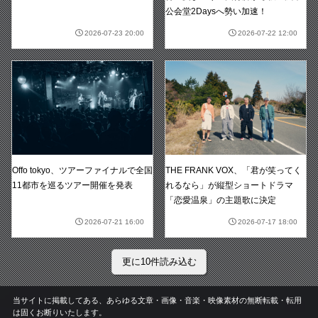
公会堂2Daysへ勢い加速！
2026-07-23 20:00
2026-07-22 12:00
Offo tokyo、ツアーファイナルで全国
THE FRANK VOX、「君が笑ってく
11都市を巡るツアー開催を発表
れるなら」が縦型ショートドラマ
「恋愛温泉」の主題歌に決定
2026-07-21 16:00
2026-07-17 18:00
更に10件読み込む
当サイトに掲載してある、あらゆる文章・画像・音楽・映像素材の無断転載・転用
は固くお断りいたします。