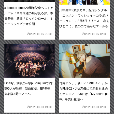
a flood of circle20周年記念ベストア
川中美幸×東京力車、配信シングル
ルバム「革命未遂の蝶が見る夢」本
「ニッポン・ワッショイ～コラボバ
日発売！新曲「ロックンロール」ミ
ージョン～」8月5日リリース！ 心を
ュージックビデオ公開
ひとつに、歌の力で温かなエールを
2026-08-05 21:00
2026-08-05 12:00
竹内アンナ、新E.P「MIXTAPE」か
Finally、満員のZepp Shinjukuで約1,
らFM802・J-WAVEにて新曲を連続
500人が熱狂 新曲配信、EP発売、
初オンエア！8/5には『My secret plu
東名阪3周ツアーへ
m』を先行配信へ
2026-07-30 19:00
2026-07-30 12:00