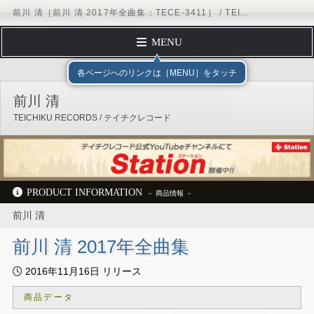
前川 清［前川 清 2017年全曲集：TECE-3411］ / TEICHIKU RECORDS
MENU
トップページ
テイチクエンタテインメント
TEICHIKU RECORDS
ア
各ページへのリンクは［MENU］をタッチ
プロフィール
前川 清
ディスコグラフィー
TEICHIKU RECORDS / テイチクレコード
スケジュール
フォームメール
オフィシャルサイト
ブログ
Instagram
テイチクオンラインショップ
PRODUCT INFORMATION
前川 清
テイチクエンタテインメント
TEICHIKU RECORDS
アーティストリスト
前川 清
ディスコグラフィー
TECE-3411
前川 清 2017年全曲集
2016年11月16日 リリース
商品データ