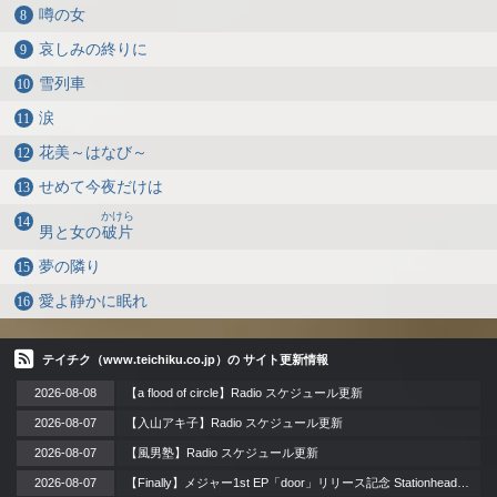
噂の女
哀しみの終りに
雪列車
涙
花美～はなび～
せめて今夜だけは
かけら
男と女の
破片
夢の隣り
愛よ静かに眠れ
テイチク（www.teichiku.co.jp）の サイト更新情報
2026-08-08
【a flood of circle】Radio スケジュール更新
2026-08-07
【入山アキ子】Radio スケジュール更新
2026-08-07
【風男塾】Radio スケジュール更新
2026-08-07
【Finally】メジャー1st EP「door」リリース記念 Stationheadリスニングパーティー 開催！ / 2026年8月12日（水）