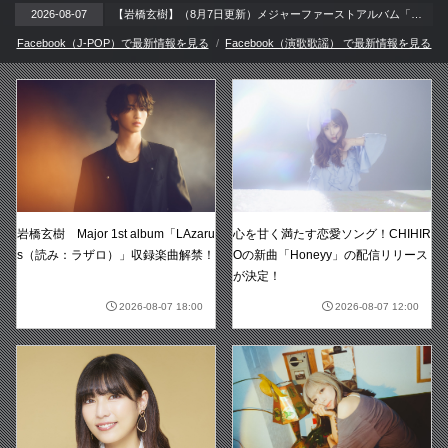
2026-08-07
【岩橋玄樹】（8月7日更新）メジャーファーストアルバム「LAzarus」リリース記念イベント 開催!!
Facebook（J-POP）で最新情報を見る
Facebook（演歌歌謡） で最新情報を見る
岩橋玄樹 Major 1st album「LAzaru
心を甘く満たす恋愛ソング！CHIHIR
s（読み：ラザロ）」収録楽曲解禁！
Oの新曲「Honeyy」の配信リリース
が決定！
2026-08-07 18:00
2026-08-07 12:00