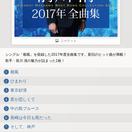
ジャケット
シングル「都風」を収録した2017年度全曲集です。新旧のヒット曲が満載！
歌手・前川 清の魅力が詰まった1枚！
都風
ひまわり
東京砂漠
君が恋しくて
中の島ブルース
長崎は今日も雨だった
そして、神戸