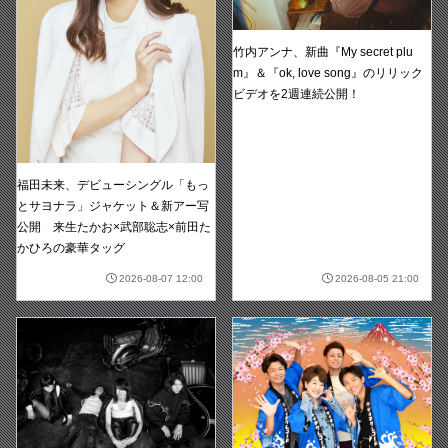
竹内アンナ、新曲『My secret plu
m』＆『ok, love song』のリリック
ビデオを2週連続公開！
福田未来、デビューシングル「もっ
とサヨナラ」ジャケット＆新アー写
公開 来生たかお×武部聡志×前田た
かひろの豪華タッグ
2026-08-07 12:00
2026-08-05 21:00