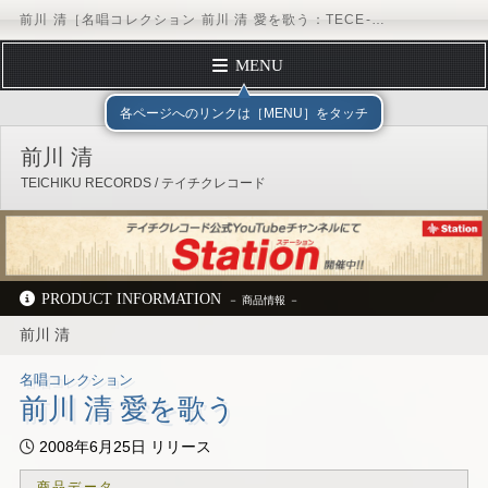
前川 清［名唱コレクション 前川 清 愛を歌う：TECE-20778］ / TEICHIKU RECORDS
MENU
トップページ
テイチクエンタテインメント
TEICHIKU RECORDS
アー
各ページへのリンクは［MENU］をタッチ
プロフィール
前川 清
ディスコグラフィー
TEICHIKU RECORDS / テイチクレコード
スケジュール
フォームメール
オフィシャルサイト
ブログ
Instagram
テイチクオンラインショップ
PRODUCT INFORMATION
前川 清
テイチクエンタテインメント
TEICHIKU RECORDS
アーティストリスト
前川 清
ディスコグラフィー
TECE-20778
名唱コレクション
前川 清 愛を歌う
2008年6月25日 リリース
商品データ