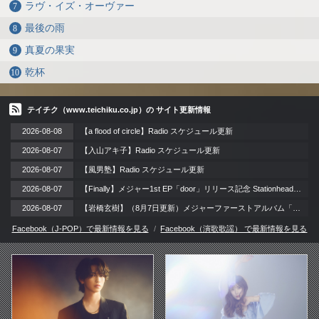
ラヴ・イズ・オーヴァー
最後の雨
真夏の果実
乾杯
テイチク（www.teichiku.co.jp）の サイト更新情報
2026-08-08
【a flood of circle】Radio スケジュール更新
2026-08-07
【入山アキ子】Radio スケジュール更新
2026-08-07
【風男塾】Radio スケジュール更新
2026-08-07
【Finally】メジャー1st EP「door」リリース記念 Stationheadリスニングパーティー 開催！ / 2026年8月12日（水）
2026-08-07
【岩橋玄樹】（8月7日更新）メジャーファーストアルバム「LAzarus」リリース記念イベント 開催!!
Facebook（J-POP）で最新情報を見る
Facebook（演歌歌謡） で最新情報を見る