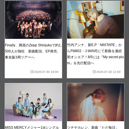
竹内アンナ、新E.P「MIXTAPE」か
Finally、満員のZepp Shinjukuで約1,
らFM802・J-WAVEにて新曲を連続
500人が熱狂 新曲配信、EP発売、
初オンエア！8/5には『My secret plu
東名阪3周ツアーへ
m』を先行配信へ
2026-07-30 19:00
2026-07-30 12:00
MISS MERCYメジャー1stシングル
ツチヤカレン、新曲「ただ毎日」