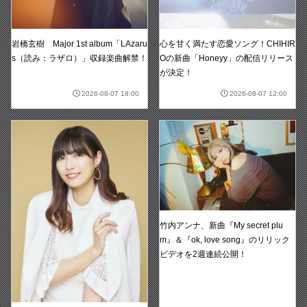
岩橋玄樹 Major 1st album「LAzaru
心を甘く満たす恋愛ソング！CHIHIR
s（読み：ラザロ）」収録楽曲解禁！
Oの新曲「Honeyy」の配信リリース
が決定！
2026-08-07 18:00
2026-08-07 12:00
竹内アンナ、新曲『My secret plu
m』＆『ok, love song』のリリック
ビデオを2週連続公開！