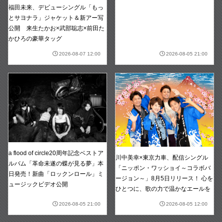
福田未来、デビューシングル「もっ
とサヨナラ」ジャケット＆新アー写
公開 来生たかお×武部聡志×前田た
かひろの豪華タッグ
2026-08-07 12:00
2026-08-05 21:00
a flood of circle20周年記念ベストア
川中美幸×東京力車、配信シングル
ルバム「革命未遂の蝶が見る夢」本
「ニッポン・ワッショイ～コラボバ
日発売！新曲「ロックンロール」ミ
ージョン～」8月5日リリース！ 心を
ュージックビデオ公開
ひとつに、歌の力で温かなエールを
2026-08-05 21:00
2026-08-05 12:00