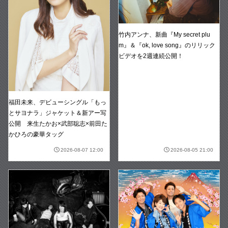
竹内アンナ、新曲『My secret plu
m』＆『ok, love song』のリリック
ビデオを2週連続公開！
福田未来、デビューシングル「もっ
とサヨナラ」ジャケット＆新アー写
公開 来生たかお×武部聡志×前田た
かひろの豪華タッグ
2026-08-07 12:00
2026-08-05 21:00