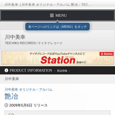
川中美幸［川中美幸 オリジナル・アルバム 艶冶：TECE-30811］ / TEICHIKU RECORDS
MENU
トップページ
テイチクエンタテインメント
TEICHIKU RECORDS
アー
各ページへのリンクは［MENU］をタッチ
アーティストガイド
川中美幸
ディスコグラフィー
TEICHIKU RECORDS / テイチクレコード
スケジュール
フォームメール
オフィシャルサイト
テイチクオンラインショップ
PRODUCT INFORMATION
テイチクエンタテインメント
TEICHIKU RECORDS
アーティストリスト
川中美幸
川中美幸
ディスコグラフィー
TECE-30811
川中美幸 オリジナル・アルバム
艶冶
2009年5月6日 リリース
CD