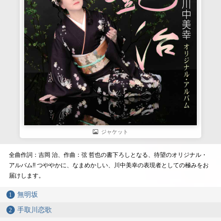
ジャケット
全曲作詞：吉岡 治、作曲：弦 哲也の書下ろしとなる、待望のオリジナル・
アルバム!! つややかに、なまめかしい、川中美幸の表現者としての極みをお
届けします。
無明坂
手取川恋歌