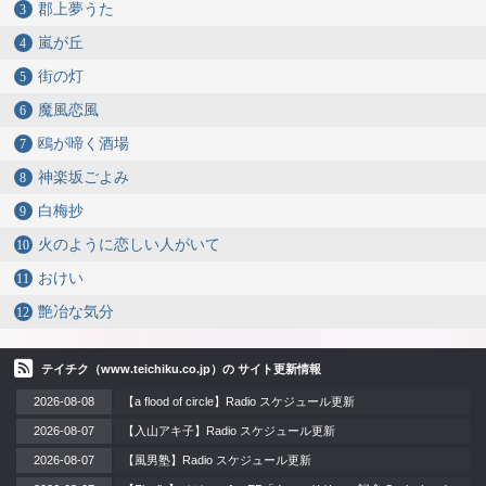
郡上夢うた
嵐が丘
街の灯
魔風恋風
鴎が啼く酒場
神楽坂ごよみ
白梅抄
火のように恋しい人がいて
おけい
艶冶な気分
テイチク（www.teichiku.co.jp）の サイト更新情報
2026-08-08
【a flood of circle】Radio スケジュール更新
2026-08-07
【入山アキ子】Radio スケジュール更新
2026-08-07
【風男塾】Radio スケジュール更新