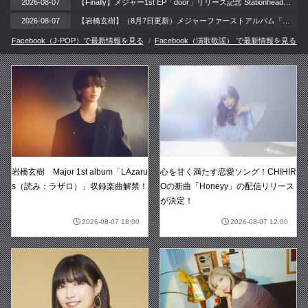
2026-08-07
【Finally】メジャー1st EP「door」リリース記念 Stationheadリスニングパーティー 開催！ / 2026年8月12日（水）
2026-08-07
【岩橋玄樹】（8月7日更新）メジャーファーストアルバム「LAzarus」リリース記念イベント 開催!!
Facebook（J-POP）で最新情報を見る
Facebook（演歌歌謡） で最新情報を見る
岩橋玄樹 Major 1st album「LAzaru
心を甘く満たす恋愛ソング！CHIHIR
s（読み：ラザロ）」収録楽曲解禁！
Oの新曲「Honeyy」の配信リリース
が決定！
2026-08-07 18:00
2026-08-07 12:00