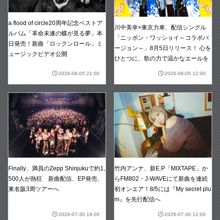
a flood of circle20周年記念ベストア
川中美幸×東京力車、配信シングル
ルバム「革命未遂の蝶が見る夢」本
「ニッポン・ワッショイ～コラボバ
日発売！新曲「ロックンロール」ミ
ージョン～」8月5日リリース！ 心を
ュージックビデオ公開
ひとつに、歌の力で温かなエールを
2026-08-05 21:00
2026-08-05 12:00
竹内アンナ、新E.P「MIXTAPE」か
Finally、満員のZepp Shinjukuで約1,
らFM802・J-WAVEにて新曲を連続
500人が熱狂 新曲配信、EP発売、
初オンエア！8/5には『My secret plu
東名阪3周ツアーへ
m』を先行配信へ
2026-07-30 19:00
2026-07-30 12:00