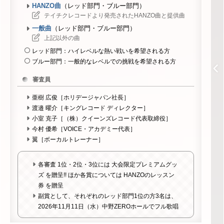
HANZO曲
（レッド部門・ブルー部門）
テイチクレコードより発売されたHANZO曲と提供曲
一般曲
（レッド部門・ブルー部門）
上記以外の曲
レッド部門：ハイレベルな熱い戦いを希望される方
ブルー部門：一般的なレベルでの挑戦を希望される方
審査員
亜樹 広俊［ホリデージャパン社長］
渡邉 曜介［キングレコード ディレクター］
小室 克子［（株）クイーンズレコード代表取締役］
今村 優希［VOICE・アカデミー代表］
翼［ボーカルトレーナー］
各審査 1位・2位・3位には 大会限定プレミアムグッ
ズ を贈呈!! ほか各賞については HANZOのレッスン
券 を贈呈
副賞として、それぞれのレッド部門1位の方3名は、
2026年11月11日（水）中野ZEROホールでフル歌唱