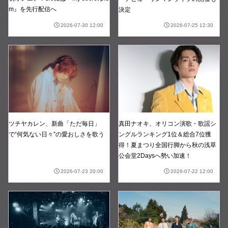
m』を先行配信へ
決定
2026-07-30 12:00
2026-07-25 12:30
真田ナオキ、オリコン演歌・歌謡シ
ツチヤカレン、新曲「ただ毎日」
ングルランキング1位＆総合7位獲
で“何気ない日々”の愛おしさを歌う
得！夏まつり全国行脚から秋の浅草
公会堂2Daysへ勢い加速！
2026-07-23 20:00
2026-07-22 12:00