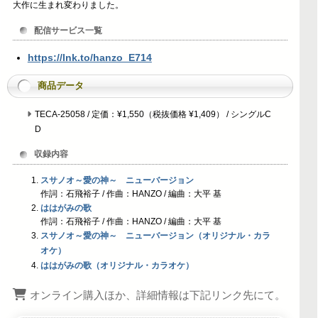
大作に生まれ変わりました。
配信サービス一覧
https://lnk.to/hanzo_E714
商品データ
TECA-25058 / 定価：¥1,550（税抜価格 ¥1,409） / シングルC
D
収録内容
スサノオ～愛の神～ ニューバージョン
作詞：石飛裕子 / 作曲：HANZO / 編曲：大平 基
ははがみの歌
作詞：石飛裕子 / 作曲：HANZO / 編曲：大平 基
スサノオ～愛の神～ ニューバージョン（オリジナル・カラ
オケ）
ははがみの歌（オリジナル・カラオケ）
オンライン購入ほか、詳細情報は下記リンク先にて。