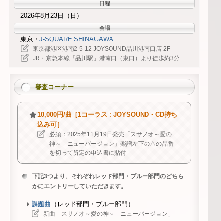
日程
2026年8月23日（日）
会場
東京・
J-SQUARE SHINAGAWA
東京都港区港南2-5-12 JOYSOUND品川港南口店 2F
JR・京急本線「品川駅」港南口（東口）より徒歩約3分
審査コーナー
10,000円/曲［1コーラス：JOYSOUND・CD持ち
込み可］
必須：2025年11月19日発売「スサノオ～愛の
神～ ニューバージョン」楽譜左下の△の品番
を切って所定の申込書に貼付
下記3つより、それぞれレッド部門・ブルー部門のどちら
かにエントリーしていただきます。
課題曲
（レッド部門・ブルー部門）
新曲「スサノオ～愛の神～ ニューバージョン」