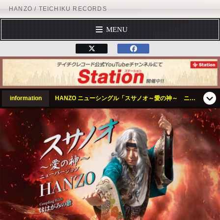
HANZO / TEICHIKU RECORDS
MENU
トップページ
テイチクエンタテインメント
TEICHIK
プロフィール
ディスコグラフィー
スケジュール
information
HANZO ニューシングル「スサノオ～愛の神～ ニューバージョン」2025年11月19日（水）好評発売中!!
フォームメール
オフィシャルサイト
テイチクオンラインショップ
公式YouTubeチャンネル
テイチクエンタテインメント
TEICHIKU RECORDS
アーティストリスト
HANZO