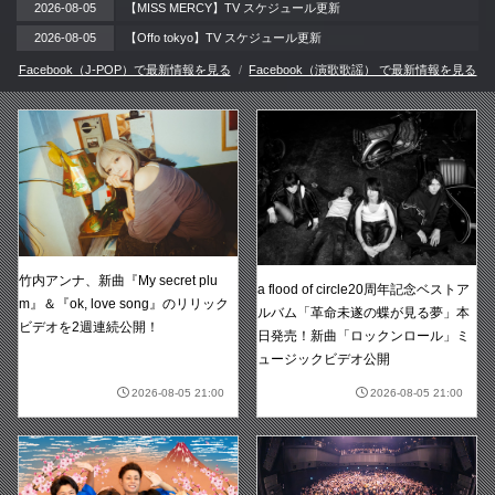
2026-08-05
【MISS MERCY】TV スケジュール更新
2026-08-05
【Offo tokyo】TV スケジュール更新
Facebook（J-POP）で最新情報を見る
Facebook（演歌歌謡） で最新情報を見る
竹内アンナ、新曲『My secret plu
a flood of circle20周年記念ベストア
m』＆『ok, love song』のリリック
ルバム「革命未遂の蝶が見る夢」本
ビデオを2週連続公開！
日発売！新曲「ロックンロール」ミ
ュージックビデオ公開
2026-08-05 21:00
2026-08-05 21:00