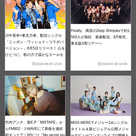
Finally、満員のZepp Shinjukuで約1,
川中美幸×東京力車、配信シングル
500人が熱狂 新曲配信、EP発売、
「ニッポン・ワッショイ～コラボバ
東名阪3周ツアーへ
ージョン～」8月5日リリース！ 心を
ひとつに、歌の力で温かなエールを
2026-08-05 12:00
2026-07-30 19:00
竹内アンナ、新E.P「MIXTAPE」か
MISS MERCYメジャー1stシングル
らFM802・J-WAVEにて新曲を連続
タイトル＆新ビジュアル公開メジャ
初オンエア！8/5には『My secret plu
ーデビューワンマンライブの開催も