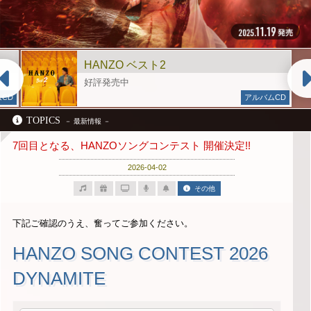
HANZO ベスト2
好評発売中
CD
アルバムCD
TOPICS
7回目となる、HANZOソングコンテスト 開催決定!!
2026-04-02
その他
下記ご確認のうえ、奮ってご参加ください。
HANZO SONG CONTEST 2026
DYNAMITE