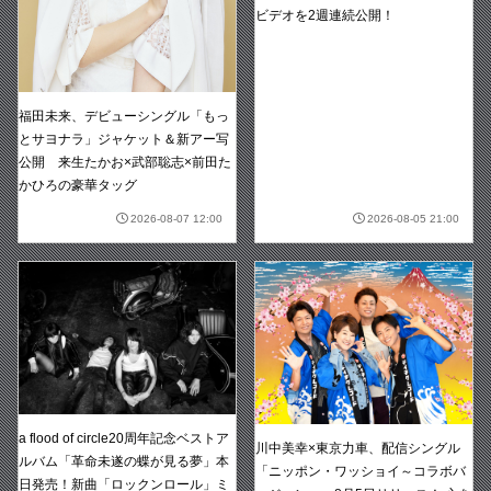
ビデオを2週連続公開！
福田未来、デビューシングル「もっ
とサヨナラ」ジャケット＆新アー写
公開 来生たかお×武部聡志×前田た
かひろの豪華タッグ
2026-08-07 12:00
2026-08-05 21:00
a flood of circle20周年記念ベストア
川中美幸×東京力車、配信シングル
ルバム「革命未遂の蝶が見る夢」本
「ニッポン・ワッショイ～コラボバ
日発売！新曲「ロックンロール」ミ