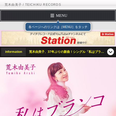
荒木由美子 / TEICHIKU RECORDS
MENU
トップページ
テイチクエンタテインメント
TEICHIKU
各ページへのリンクは［MENU］をタッチ
プロフィール
ディスコグラフィー
スケジュール
information
荒木由美子、37年ぶりの新曲！シングル「私はブランコ」（NHK「みんなのうた」 2017年12月～2018年1月の歌）2017年12月6日（水）発売！
フォームメール
オフィシャルサイト
テイチクオンラインショップ
テイチクエンタテインメント
TEICHIKU RECORDS
アーティストリスト
荒木由美子