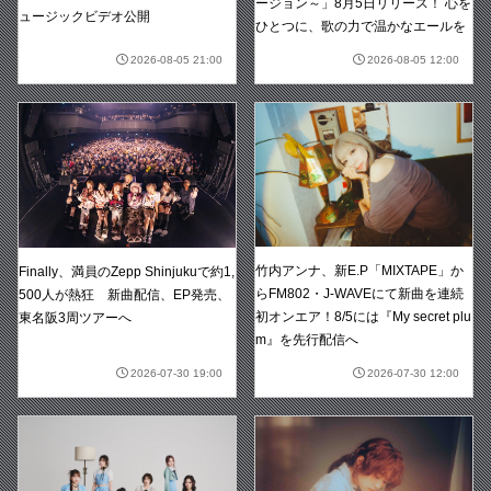
ージョン～」8月5日リリース！ 心を
ュージックビデオ公開
ひとつに、歌の力で温かなエールを
2026-08-05 21:00
2026-08-05 12:00
竹内アンナ、新E.P「MIXTAPE」か
Finally、満員のZepp Shinjukuで約1,
らFM802・J-WAVEにて新曲を連続
500人が熱狂 新曲配信、EP発売、
初オンエア！8/5には『My secret plu
東名阪3周ツアーへ
m』を先行配信へ
2026-07-30 19:00
2026-07-30 12:00