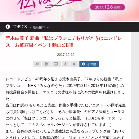
TOPICS
荒木由美子 新曲「私はブランコ / ありがとうはエンドレ
ス」お披露目イベント動画公開!!
2017-12-12
その他
レコードデビュー40周年を迎える荒木由美子。37年ぶりの新曲「私は
ブランコ」（NHK「みんなのうた」 2017年12月～2018年1月の歌）の
お披露目会を開催し、マスコミの皆様を前に久々の歌声をお届けしまし
た。
当日は作詞の もりちよこ先生、作曲を手掛けたピアニスト・小原孝先生
も応援に駆けつけてくださり、その小原孝先生のピアノ演奏とコーラス
にのせて「私はブランコ」をしっとりと披露。（CDにもボーナストラ
ックとして、このスペシャルバージョンが収録されています！）
また、自身の20年にわたる介護生活にも重なるカップリング曲「ありが
とうはエンドレス」を歌唱の際には、"おかあさん" という言葉に思わず