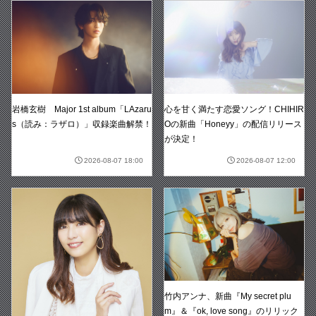
岩橋玄樹 Major 1st album「LAzaru
心を甘く満たす恋愛ソング！CHIHIR
s（読み：ラザロ）」収録楽曲解禁！
Oの新曲「Honeyy」の配信リリース
が決定！
2026-08-07 18:00
2026-08-07 12:00
竹内アンナ、新曲『My secret plu
m』＆『ok, love song』のリリック