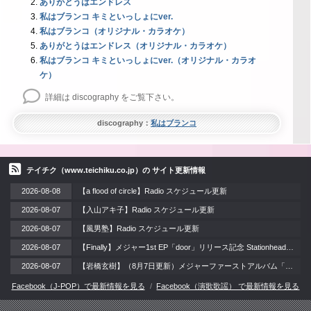
ありがとうはエンドレス
私はブランコ キミといっしょにver.
私はブランコ（オリジナル・カラオケ）
ありがとうはエンドレス（オリジナル・カラオケ）
私はブランコ キミといっしょにver.（オリジナル・カラオ
ケ）
詳細は discography をご覧下さい。
discography：
私はブランコ
テイチク（www.teichiku.co.jp）の サイト更新情報
2026-08-08
【a flood of circle】Radio スケジュール更新
2026-08-07
【入山アキ子】Radio スケジュール更新
2026-08-07
【風男塾】Radio スケジュール更新
2026-08-07
【Finally】メジャー1st EP「door」リリース記念 Stationheadリスニングパーティー 開催！ / 2026年8月12日（水）
2026-08-07
【岩橋玄樹】（8月7日更新）メジャーファーストアルバム「LAzarus」リリース記念イベント 開催!!
Facebook（J-POP）で最新情報を見る
Facebook（演歌歌謡） で最新情報を見る