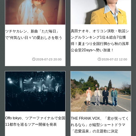
真田ナオキ、オリコン演歌・歌謡シ
ツチヤカレン、新曲「ただ毎日」
ングルランキング1位＆総合7位獲
で“何気ない日々”の愛おしさを歌う
得！夏まつり全国行脚から秋の浅草
公会堂2Daysへ勢い加速！
2026-07-23 20:00
2026-07-22 12:00
Offo tokyo、ツアーファイナルで全国
THE FRANK VOX、「君が笑ってく
11都市を巡るツアー開催を発表
れるなら」が縦型ショートドラマ
「恋愛温泉」の主題歌に決定