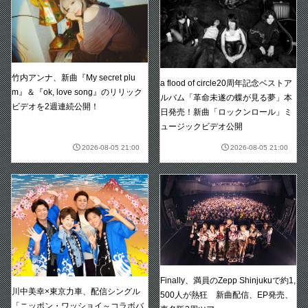
竹内アンナ、新曲『My secret plu
a flood of circle20周年記念ベストア
m』＆『ok, love song』のリリック
ルバム「革命未遂の蝶が見る夢」本
ビデオを2週連続公開！
日発売！新曲「ロックンロール」ミ
ュージックビデオ公開
2026-08-05 21:00
2026-08-05 21:00
Finally、満員のZepp Shinjukuで約1,
川中美幸×東京力車、配信シングル
500人が熱狂 新曲配信、EP発売、
「ニッポン・ワッショイ～コラボバ