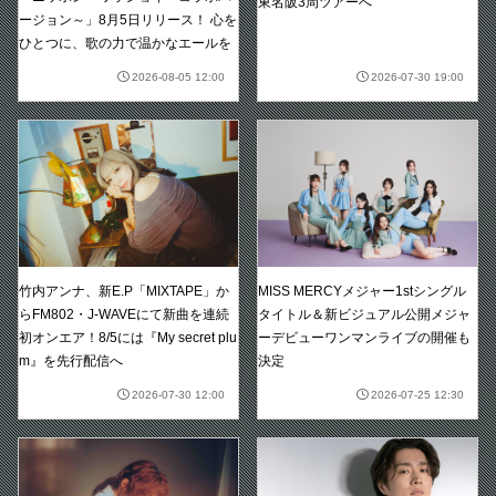
東名阪3周ツアーへ
ージョン～」8月5日リリース！ 心を
ひとつに、歌の力で温かなエールを
2026-08-05 12:00
2026-07-30 19:00
竹内アンナ、新E.P「MIXTAPE」か
MISS MERCYメジャー1stシングル
らFM802・J-WAVEにて新曲を連続
タイトル＆新ビジュアル公開メジャ
初オンエア！8/5には『My secret plu
ーデビューワンマンライブの開催も
m』を先行配信へ
決定
2026-07-30 12:00
2026-07-25 12:30