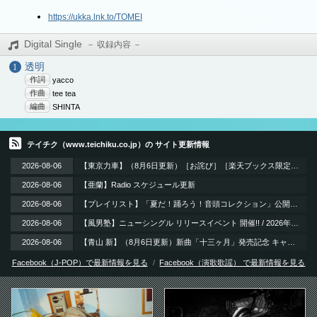
https://ukka.lnk.to/TOMEI
Digital Single
透明
作詞
yacco
作曲
tee tea
編曲
SHINTA
テイチク（www.teichiku.co.jp）の サイト更新情報
2026-08-06
【東京力車】（8月6日更新）［お詫び］［楽天ブックス限定同時購入特典］DVD付き商品のご注文一時停止と復旧に関するお知らせ
2026-08-06
【亜蘭】Radio スケジュール更新
2026-08-06
【プレイリスト】「夏だ！踊ろう！音頭コレクション」公開。夏祭りやお盆の季節にぴったりな、思わず体が動き出す音頭ナンバーをセレクト！賑やかな音頭で暑い夏を元気に乗り切ろう！
2026-08-06
【風男塾】ニューシングル リリースイベント 開催!! / 2026年8月21日（金）＠神奈川・横浜スタジアム 外周ライト側芝生エリア周辺 BAYガーデンステージ
2026-08-06
【青山 新】（8月6日更新）新曲「十三ヶ月」発売記念 キャンペーン
Facebook（J-POP）で最新情報を見る
Facebook（演歌歌謡） で最新情報を見る