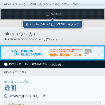
ukka（ウッカ）［透明：配信シングル］ / IMPERIAL RECORDS
MENU
TOP PAGE
テイチクエンタテインメント
IMPERIAL RECORDS
各ページへのリンクは［MENU］をタッチ
PROFILE
ukka（ウッカ）
DISCOGRAPHY
IMPERIAL RECORDS / インペリアルレコード
SCHEDULE
FORM MAIL
Official Site
X（Twitter）
Instagram
TikTok
公式YouTubeチャンネル
テイチクオンラインショップ
PRODUCT INFORMATION
ukka（ウッカ）
テイチクエンタテインメント
IMPERIAL RECORDS
ukka（ウッカ）
ディスコグラフィー
配信シングル
デジタルシングル
透明
2024年2月21日 リリース
商品データ