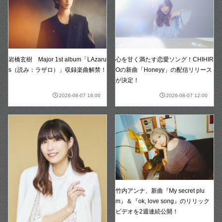
岩橋玄樹 Major 1st album「LAzaru
心を甘く満たす恋愛ソング！CHIHIR
s（読み：ラザロ）」収録楽曲解禁！
Oの新曲「Honeyy」の配信リリース
が決定！
2026-08-07 18:00
2026-08-07 12:00
竹内アンナ、新曲『My secret plu
m』＆『ok, love song』のリリック
ビデオを2週連続公開！