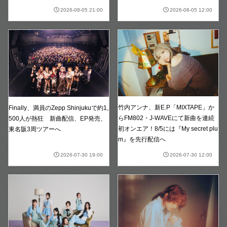
2026-08-05 21:00
2026-08-05 12:00
竹内アンナ、新E.P「MIXTAPE」か
Finally、満員のZepp Shinjukuで約1,
らFM802・J-WAVEにて新曲を連続
500人が熱狂 新曲配信、EP発売、
初オンエア！8/5には『My secret plu
東名阪3周ツアーへ
m』を先行配信へ
2026-07-30 19:00
2026-07-30 12:00