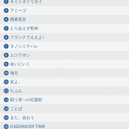
キミトオドリタイ
アミーゴ
開幕宣言
とりあえず乾杯
フランクでええよ♪
タノシミナハレ
ムツラボシ
会いにいく
地元
友よ。
たぶん
闘う君への応援歌
ことば
また、会おう
DJ&DANCER TIME