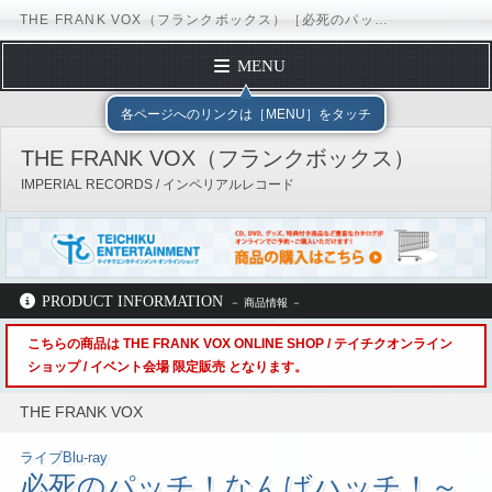
THE FRANK VOX（フランクボックス）［必死のパッチ！なんばハッチ！～叶えたります！大阪城ホール～ @なんばHatch：TEI-341］ / IMPERIAL RECORDS
MENU
TOP PAGE
テイチクエンタテインメント
IMPERIAL RECORDS
各ページへのリンクは［MENU］をタッチ
PROFILE
THE FRANK VOX（フランクボックス）
DISCOGRAPHY
IMPERIAL RECORDS / インペリアルレコード
SCHEDULE
FORM MAIL
Official Site
X（Twitter）
Instagram
TikTok
LINE
Facebook
Stationhead
PRODUCT INFORMATION
YouTubeチャンネル
テイチクオンラインショッピング
こちらの商品は THE FRANK VOX ONLINE SHOP / テイチクオンライン
ショップ / イベント会場 限定販売 となります。
テイチクエンタテインメント
IMPERIAL RECORDS
THE FRANK VOX
ディスコグラフィー
TEI-341
THE FRANK VOX
ライブBlu-ray
必死のパッチ！なんばハッチ！～