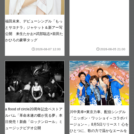
福田未来、デビューシングル「もっ
とサヨナラ」ジャケット＆新アー写
公開 来生たかお×武部聡志×前田た
かひろの豪華タッグ
2026-08-07 12:00
2026-08-05 21:00
a flood of circle20周年記念ベストア
川中美幸×東京力車、配信シングル
ルバム「革命未遂の蝶が見る夢」本
「ニッポン・ワッショイ～コラボバ
日発売！新曲「ロックンロール」ミ
ージョン～」8月5日リリース！ 心を
ュージックビデオ公開
ひとつに、歌の力で温かなエールを