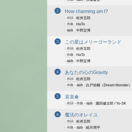
How charming am I?
作詞
松井五郎
作曲
HaTo
編曲
中野定博
この星はメリーゴーランド
作詞
松井五郎
作曲
HaTo
編曲
中野定博
あなたの心のGravity
作詞
松井五郎
作曲・編曲
白戸佑輔（Dream Monster）
哀哀傘
作詞・作曲・編曲
園田健太郎 / Yo-SK
魔法のオレイユ
作詞
松井五郎
作曲・編曲
睦月周平