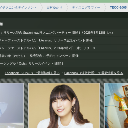
イチクエンタテインメント
田村ゆかり
ディスコグラフィー
TECC-1005
情報
door」リリース記念 Stationheadリスニングパーティー 開催！ / 2026年8月12日（水）
ャーファーストアルバム「LAzarus」リリース記念イベント 開催!!
ーファーストアルバム「LAzarus」2026年9月2日（水）リリース!!
者の轍（わだち）」発売記念 ご予約キャンペーン 開催!!
ューシングル「Opia」リリースイベント 開催！
Facebook（J-POP）で最新情報を見る
Facebook（演歌歌謡） で最新情報を見る