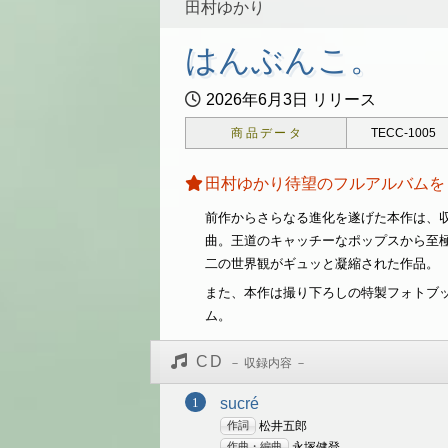
田村ゆかり
はんぶんこ。
2026年6月3日 リリース
商品データ
TECC-1005
田村ゆかり待望のフルアルバムを
前作からさらなる進化を遂げた本作は、
曲。王道のキャッチーなポップスから至
二の世界観がギュッと凝縮された作品。
また、本作は撮り下ろしの特製フォトブッ
ム。
CD
sucré
作詞
松井五郎
作曲・編曲
永塚健登