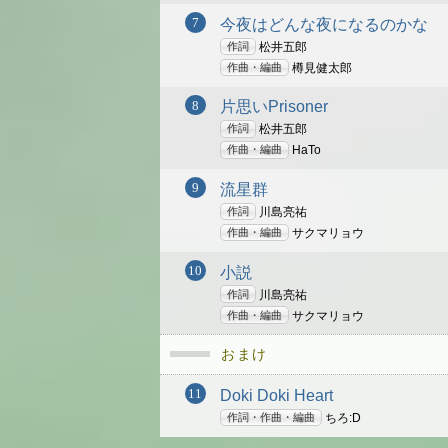
今夜はどんな夜になるのかな
作詞
松井五郎
作曲・編曲
樽見健太郎
片思いPrisoner
作詞
松井五郎
作曲・編曲
HaTo
流星群
作詞
川島亮祐
作曲・編曲
サクマリョウ
小説
作詞
川島亮祐
作曲・編曲
サクマリョウ
おまけ
Doki Doki Heart
作詞・作曲・編曲
ちろ:D