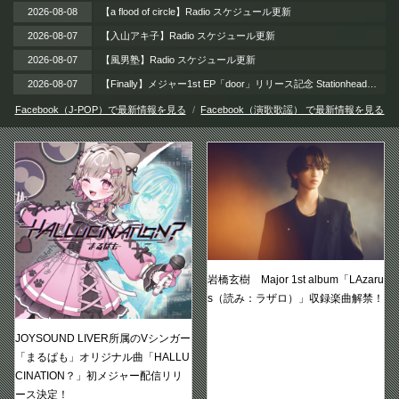
2026-08-08
【a flood of circle】Radio スケジュール更新
2026-08-07
【入山アキ子】Radio スケジュール更新
2026-08-07
【風男塾】Radio スケジュール更新
2026-08-07
【Finally】メジャー1st EP「door」リリース記念 Stationheadリスニングパーティー 開催！ / 2026年8月12日（水）
Facebook（J-POP）で最新情報を見る
Facebook（演歌歌謡） で最新情報を見る
岩橋玄樹 Major 1st album「LAzaru
s（読み：ラザロ）」収録楽曲解禁！
JOYSOUND LIVER所属のVシンガー
「まるぱも」オリジナル曲「HALLU
CINATION？」初メジャー配信リリ
ース決定！