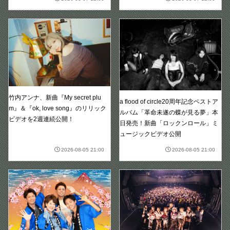
竹内アンナ、新曲『My secret plu
a flood of circle20周年記念ベストア
m』＆『ok, love song』のリリック
ルバム「革命未遂の蝶が見る夢」本
ビデオを2週連続公開！
日発売！新曲「ロックンロール」ミ
ュージックビデオ公開
2026-08-05 21:00
2026-08-05 21:00