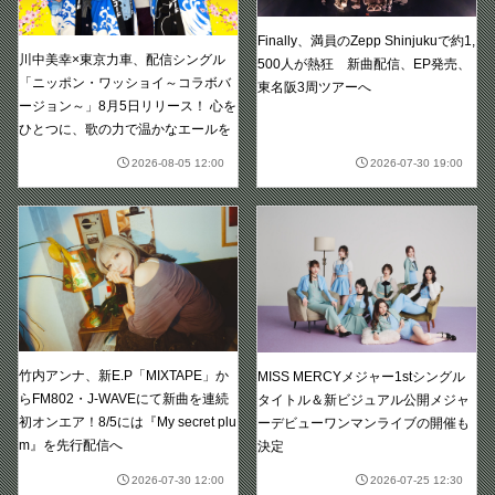
Finally、満員のZepp Shinjukuで約1,
川中美幸×東京力車、配信シングル
500人が熱狂 新曲配信、EP発売、
「ニッポン・ワッショイ～コラボバ
東名阪3周ツアーへ
ージョン～」8月5日リリース！ 心を
ひとつに、歌の力で温かなエールを
2026-08-05 12:00
2026-07-30 19:00
竹内アンナ、新E.P「MIXTAPE」か
MISS MERCYメジャー1stシングル
らFM802・J-WAVEにて新曲を連続
タイトル＆新ビジュアル公開メジャ
初オンエア！8/5には『My secret plu
ーデビューワンマンライブの開催も
m』を先行配信へ
決定
2026-07-30 12:00
2026-07-25 12:30