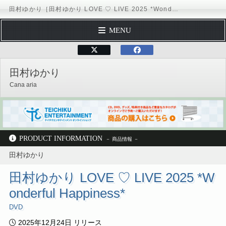
田村ゆかり［田村ゆかり LOVE ♡ LIVE 2025 *Wonderful Happiness*（DVD）：TEBC-96010］ / TEICHIKU ENTERTAINMENT
MENU
TOP PAGE
テイチクエンタテインメント
田村ゆ
DISCOGRAPHY
田村ゆかり
SCHEDULE
Cana aria
Official Site
テイチクオンラインショップ
テイチクエンタテインメント
田村ゆかり
ディスコグラフィー
TEBC-96010
PRODUCT INFORMATION
田村ゆかり
田村ゆかり LOVE ♡ LIVE 2025 *W
onderful Happiness*
DVD
2025年12月24日 リリース