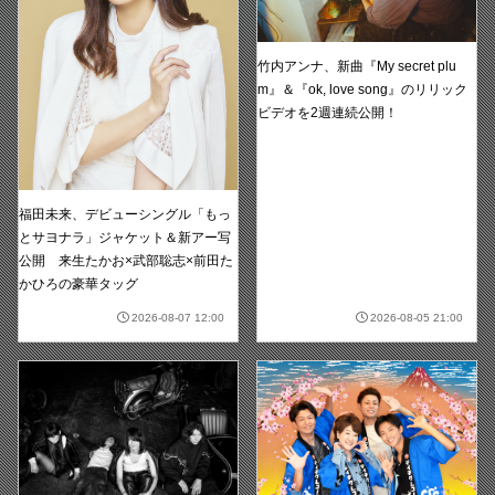
竹内アンナ、新曲『My secret plu
m』＆『ok, love song』のリリック
ビデオを2週連続公開！
福田未来、デビューシングル「もっ
とサヨナラ」ジャケット＆新アー写
公開 来生たかお×武部聡志×前田た
かひろの豪華タッグ
2026-08-07 12:00
2026-08-05 21:00