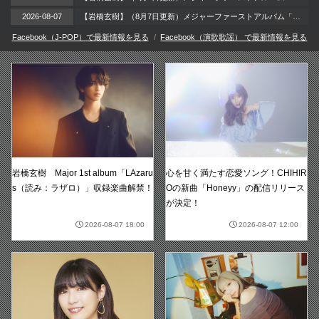
2026-08-07
【岩橋玄樹】（8月7日更新）メジャーファーストアルバム「LAzarus」2026年9月2日（水）リリース!!
Facebook（J-POP）で最新情報を見る
Facebook（演歌歌謡） で最新情報を見る
岩橋玄樹 Major 1st album「LAzaru
心を甘く満たす恋愛ソング！CHIHIR
s（読み：ラザロ）」収録楽曲解禁！
Oの新曲「Honeyy」の配信リリース
が決定！
2026-08-07 18:00
2026-08-07 12:00