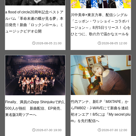
a flood of circle20周年記念ベストア
川中美幸×東京力車、配信シングル
ルバム「革命未遂の蝶が見る夢」本
「ニッポン・ワッショイ～コラボバ
日発売！新曲「ロックンロール」ミ
ージョン～」8月5日リリース！ 心を
ュージックビデオ公開
ひとつに、歌の力で温かなエールを
2026-08-05 21:00
2026-08-05 12:00
竹内アンナ、新E.P「MIXTAPE」か
Finally、満員のZepp Shinjukuで約1,
らFM802・J-WAVEにて新曲を連続
500人が熱狂 新曲配信、EP発売、
初オンエア！8/5には『My secret plu
東名阪3周ツアーへ
m』を先行配信へ
2026-07-30 19:00
2026-07-30 12:00