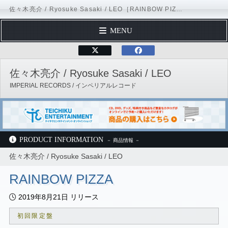
佐々木亮介 / Ryosuke Sasaki / LEO［RAINBOW PIZZA：TECI-1653 / TECI-1654］ / IMPERIAL RECORDS
MENU
TOP PAGE
テイチクエンタテインメント
IMPERIAL RECORDS
佐々木亮介 / 
PROFILE
佐々木亮介 / Ryosuke Sasaki / LEO
DISCOGRAPHY
IMPERIAL RECORDS / インペリアルレコード
SCHEDULE
FORM MAIL
Official Site
a flood of circle
X（Twitter）
Instagram
PRODUCT INFORMATION
佐々木亮介 / Ryosuke Sasaki / LEO
テイチクエンタテインメント
IMPERIAL RECORDS
佐々木亮介 / Ryosuke Sasaki / LEO
ディスコグラフィー
RAINBOW PIZZA
TECI-1653 / TECI-1654
2019年8月21日 リリース
初回限定盤