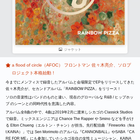
ジャケット
a flood of circle（AFOC） フロントマン 佐々木亮介、ソロプ
ロジェクト本格始動！
今までにメンフィスで録音したアルバムと会場限定でEPをリリースしてきた
佐々木亮介が、セカンドアルバム「RAINBOW PIZZA」をリリース！
ソロの音楽性はバンドのものと違い、現在のグローバルな R&B / ヒップホッ
プ のシーンとの同時代性を意識した内容。
アルバム全8曲の中で、4曲は2019年2月に渡米しシカゴの Classick Studios
で録音。ミックスエンジニアは Chance The Rapper や Smino などを手がけ
る Elton Chueng（エルトン・チャン）が担当。先行配信曲「Fireworks（fea
t.KAINA）」では Sen Morimoto のアルバム『CANNONBALL』やSABA『CA
RE FOR ME』にも参加していたシカゴ在住の女性ミュージシャン、KAINA