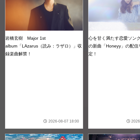
岩橋玄樹 Major 1st
心を甘く満たす恋愛ソング！
album「LAzarus（読み：ラザロ）」収
の新曲「Honeyy」の配
録楽曲解禁！
定！
2026-08-07 18:00
2026