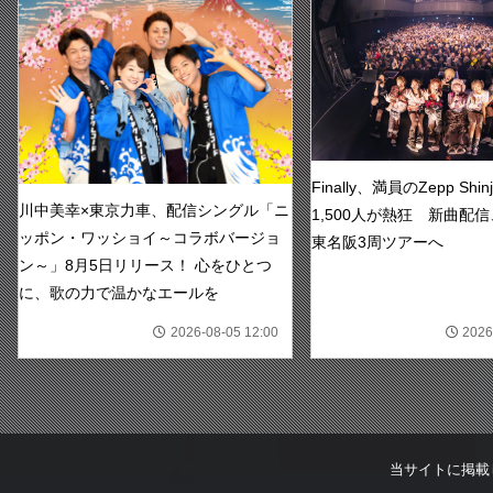
Finally、満員のZepp Shi
川中美幸×東京力車、配信シングル「ニ
1,500人が熱狂 新曲配信
ッポン・ワッショイ～コラボバージョ
東名阪3周ツアーへ
ン～」8月5日リリース！ 心をひとつ
に、歌の力で温かなエールを
2026-08-05 12:00
2026
当サイトに掲載