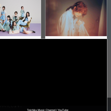
SE
RCYメジャー1stシングルタイ
ツチヤカレン、新曲「ただ毎日」で“何
ジュアル公開メジャーデビ
気ない日々”の愛おしさを歌う
ンライブの開催も決定
2026-07-25 12:30
2026-07-23 20:00
断りいたします。
Teichiku Music Channel / YouTube