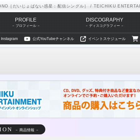
ONO［だいじょばない惑星：配信シングル］ / TEICHIKU ENTERTA
PROFILE
DISCOGRAPHY
プロフィール
ディスコグラフィー
Instagram
公式YouTubeチャンネル
イベントスケジュール
タテインメント
réveil
NANIMONO
ディスコグラフィー
だいじょ
ION