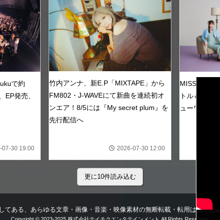
CLO
竹内アンナ、新E.P「MIXTAPE」から
MISS ME
njukuで約
FM802・J-WAVEにて新曲を連続初オ
トル＆新ビ
、EP発売、
ンエア！8/5には『My secret plum』を
ューワンマ
先行配信へ
-07-30 19:00
2026-07-30 12:00
更に10件読み込む
してある、あらゆる文章・画像・音楽・映像素材の無断転載・転用は固くお
Copyright
©
2023-2025
株式会社テイチクエンタテインメント
All Rights Reserved.