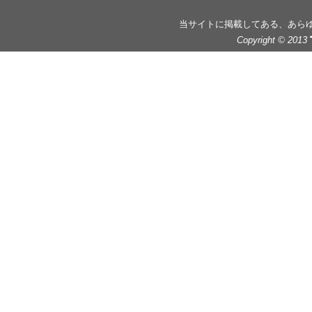
当サイトに掲載してある、あら
Copyright © 2013
みんなの声
時代は今、＜音楽のチカラ＞ を必
「素敵な時代」「時を超える、リ・ジェネレーショ
「歌」を豪華シンガーの「声」でカバーした、全世
本作品のタイトルは、参加アーティス
商品データ
TECI-1362 / 定価：¥3,143（税抜価格 ¥2,857） /
収録曲