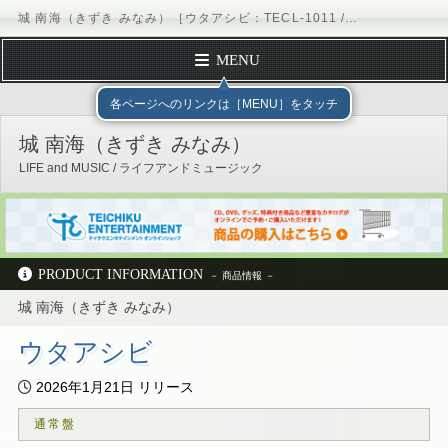
城 南海（きずき みなみ）［ウタアシビ：TECL-1011 / TEL-11］ / LIFE and MUSIC
MENU
TOP PAGE
テイチクエンタテインメント
LIFE and MUSIC
各ページへのリンクは［MENU］をタッチ
PROFILE
城 南海（きずき みなみ）
DISCOGRAPHY
LIFE and MUSIC / ライフアンドミュージック
SCHEDULE
FORM MAIL
Official Site
X（Twitter）
TikTok
Instagram
公式YouTubeチャンネル
テイチクオンラインショッピング
PRODUCT INFORMATION
城 南海（きずき みなみ）
テイチクエンタテインメント
LIFE and MUSIC
城 南海
ディスコグラフィー
TECL-1011 / TEL-11
ウタアシビ
2026年1月21日 リリース
通常盤