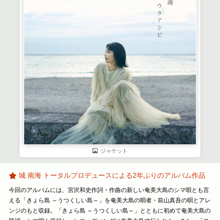
ジャケット
城 南海 トータルプロデュースによる2年ぶりのアルバム作品
今回のアルバムには、宮沢和史作詞・作曲の新しい奄美大島のシマ唄とも言
える「きょら島 ～うつくしい島～」を奄美大島の唄者・前山真吾の唄とアレ
ンジのもと収録。「きょら島 ～うつくしい島～」とともに初めて奄美大島の