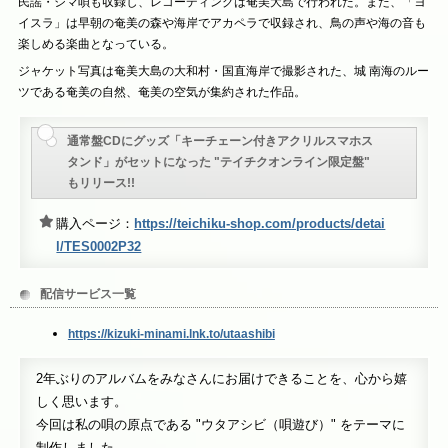
民謡・シマ唄も収録し、レコーディングは奄美大島で行われた。また、「ヨ
イスラ」は早朝の奄美の森や海岸でアカペラで収録され、鳥の声や海の音も
楽しめる楽曲となっている。
ジャケット写真は奄美大島の大和村・国直海岸で撮影された、城 南海のルー
ツである奄美の自然、奄美の空気が集約された作品。
通常盤CDにグッズ「キーチェーン付きアクリルスマホス
タンド」がセットになった "テイチクオンライン限定盤"
もリリース!!
購入ページ：
https://teichiku-shop.com/products/detai
l/TES0002P32
配信サービス一覧
https://kizuki-minami.lnk.to/utaashibi
2年ぶりのアルバムをみなさんにお届けできることを、心から嬉
しく思います。
今回は私の唄の原点である "ウタアシビ（唄遊び）" をテーマに
制作しました。