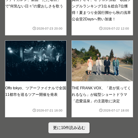
ングルランキング1位＆総合7位獲
で“何気ない日々”の愛おしさを歌う
得！夏まつり全国行脚から秋の浅草
公会堂2Daysへ勢い加速！
2026-07-23 20:00
2026-07-22 12:00
Offo tokyo、ツアーファイナルで全国
THE FRANK VOX、「君が笑ってく
11都市を巡るツアー開催を発表
れるなら」が縦型ショートドラマ
「恋愛温泉」の主題歌に決定
2026-07-21 16:00
2026-07-17 18:00
更に10件読み込む