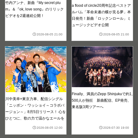
竹内アンナ、新曲『My secret plu
a flood of circle20周年記念ベストア
m』＆『ok, love song』のリリック
ルバム「革命未遂の蝶が見る夢」本
ビデオを2週連続公開！
日発売！新曲「ロックンロール」ミ
ュージックビデオ公開
2026-08-05 21:00
2026-08-05 21:00
Finally、満員のZepp Shinjukuで約1,
川中美幸×東京力車、配信シングル
500人が熱狂 新曲配信、EP発売、
「ニッポン・ワッショイ～コラボバ
東名阪3周ツアーへ
ージョン～」8月5日リリース！ 心を
ひとつに、歌の力で温かなエールを
2026-08-05 12:00
2026-07-30 19:00