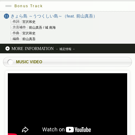
Bonus Track
きょら島 ～うつくしい島～（feat. 前山真吾）
作詞
宮沢和史
方言補作
前山真吾 / 城 南海
作曲
宮沢和史
編曲
前山真吾
MORE INFORMATION
MUSIC VIDEO