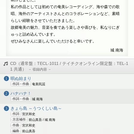
私の作品としては初めての奄美レコーディング、海や森での歌
唱、海外のアーティストさんとのコラボレーションなど、素晴
らしい経験をさせていただきました。
故郷奄美の魅力、音楽を奏であう楽しさや喜びを、私なりにぎ
ゅっと詰め込んでいます。
ぜひみなさんに楽しんでいただけると幸いです。
城 南海
CD（通常盤：TECL-1011 / テイチクオンライン限定盤：TEL-1
1 共通）
唄ぬ始まり
作詞・作曲
奄美民謡
ハナハナ！
作詞・作曲
城 南海
きょら島 ～うつくしい島～
作詞
宮沢和史
方言補作
前山真吾 / 城 南海
作曲
宮沢和史
編曲
前山真吾