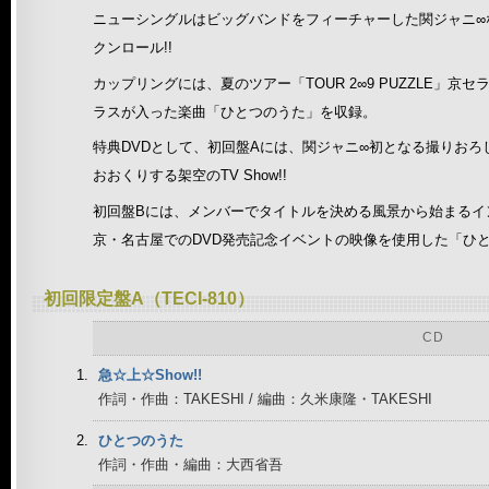
ニューシングルはビッグバンドをフィーチャーした関ジャニ∞
クンロール!!
カップリングには、夏のツアー「TOUR 2∞9 PUZZLE」
ラスが入った楽曲「ひとつのうた」を収録。
特典DVDとして、初回盤Aには、関ジャニ∞初となる撮りおろしMu
おおくりする架空のTV Show!!
初回盤Bには、メンバーでタイトルを決める風景から始まるイ
京・名古屋でのDVD発売記念イベントの映像を使用した「ひとつのう
初回限定盤A（TECI-810）
CD
急☆上☆Show!!
作詞・作曲：TAKESHI / 編曲：久米康隆・TAKESHI
ひとつのうた
作詞・作曲・編曲：大西省吾