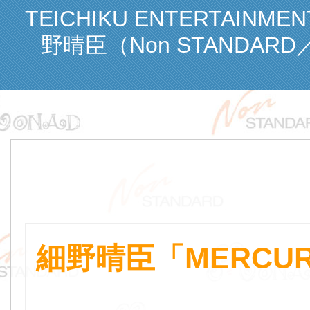
TEICHIKU ENTERTAINME
野晴臣（Non STANDARD
細野晴臣「MERCUR