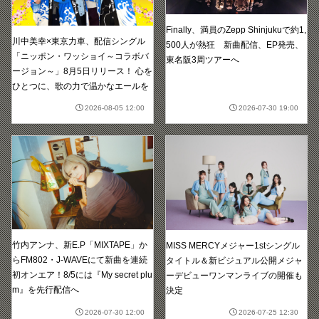
Finally、満員のZepp Shinjukuで約1,
川中美幸×東京力車、配信シングル
500人が熱狂 新曲配信、EP発売、
「ニッポン・ワッショイ～コラボバ
東名阪3周ツアーへ
ージョン～」8月5日リリース！ 心を
ひとつに、歌の力で温かなエールを
2026-08-05 12:00
2026-07-30 19:00
竹内アンナ、新E.P「MIXTAPE」か
MISS MERCYメジャー1stシングル
らFM802・J-WAVEにて新曲を連続
タイトル＆新ビジュアル公開メジャ
初オンエア！8/5には『My secret plu
ーデビューワンマンライブの開催も
m』を先行配信へ
決定
2026-07-30 12:00
2026-07-25 12:30