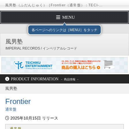
風男塾（ふだんじゅく）［Frontier（通常盤）：TECI-983］ / IMPERIAL RECORDS
MENU
TOP PAGE
テイチクエンタテインメント
IMPERIAL RECO
各ページへのリンクは［MENU］をタッチ
PROFILE
風男塾
DISCOGRAPHY
IMPERIAL RECORDS / インペリアルレコード
SCHEDULE
FORM MAIL
Official
BLOG
X
Instagram
TikTok
Facebook
LINE
風男塾プラス
PRODUCT INFORMATION
YouTubeチャンネル
風男塾
テイチクエンタテインメント
IMPERIAL RECORDS
風男塾
Frontier
ディスコグラフィー
TECI-983
通常盤
2025年10月15日 リリース
通常盤