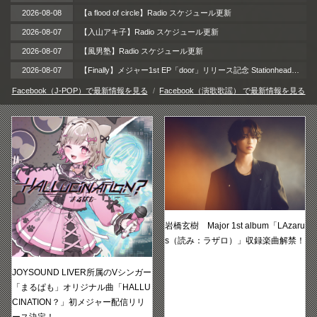
2026-08-08
【a flood of circle】Radio スケジュール更新
2026-08-07
【入山アキ子】Radio スケジュール更新
2026-08-07
【風男塾】Radio スケジュール更新
2026-08-07
【Finally】メジャー1st EP「door」リリース記念 Stationheadリスニングパーティー 開催！ / 2026年8月12日（水）
Facebook（J-POP）で最新情報を見る
Facebook（演歌歌謡） で最新情報を見る
岩橋玄樹 Major 1st album「LAzaru
s（読み：ラザロ）」収録楽曲解禁！
JOYSOUND LIVER所属のVシンガー
「まるぱも」オリジナル曲「HALLU
CINATION？」初メジャー配信リリ
ース決定！