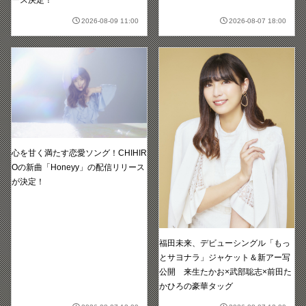
2026-08-09 11:00
2026-08-07 18:00
心を甘く満たす恋愛ソング！CHIHIR
Oの新曲「Honeyy」の配信リリース
が決定！
福田未来、デビューシングル「もっ
とサヨナラ」ジャケット＆新アー写
公開 来生たかお×武部聡志×前田た
かひろの豪華タッグ