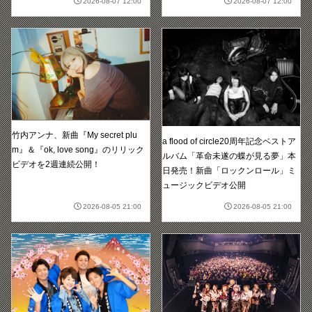
2026-08-07 12:00
2026-08-07 12:00
竹内アンナ、新曲『My secret plu
a flood of circle20周年記念ベストア
m』＆『ok, love song』のリリック
ルバム「革命未遂の蝶が見る夢」本
ビデオを2週連続公開！
日発売！新曲「ロックンロール」ミ
ュージックビデオ公開
2026-08-05 21:00
2026-08-05 21:00