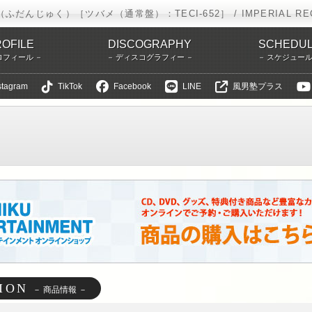
ふだんじゅく）［ツバメ（通常盤）：TECI-652］ / IMPERIAL RE
OFILE
DISCOGRAPHY
SCHEDU
ロフィール
ディスコグラフィー
スケジュー
stagram
TikTok
Facebook
LINE
風男塾プラス
タテインメント
IMPERIAL RECORDS
風男塾
ディスコグラフィー
ION