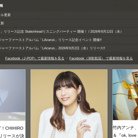
情報
ール更新
更新
door」リリース記念 Stationheadリスニングパーティー 開催！ / 2026年8月12日（水）
ャーファーストアルバム「LAzarus」リリース記念イベント 開催!!
ーファーストアルバム「LAzarus」2026年9月2日（水）リリース!!
Facebook（J-POP）で最新情報を見る
Facebook（演歌歌謡） で最新情報を見る
竹内アンナ、新曲
CHIHIRO
＆『ok, lo
信リリースが決