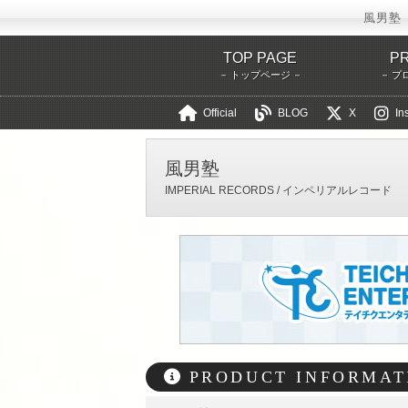
風男塾（
TOP PAGE
PR
トップページ
プ
Official
BLOG
X
In
テイチクエン
風男塾
IMPERIAL RECORDS / インペリアルレコード
PRODUCT INFORMAT