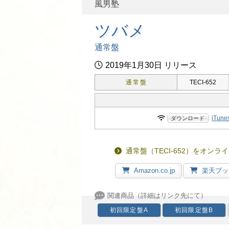
風男塾
ツバメ
通常盤
2019年1月30日 リリース
通常盤
TECI-652
iTune
通常盤（TECI-652）をオン
Amazon.co.jp
楽天ブッ
初回限定盤A
初回限定盤B