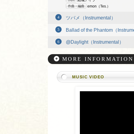
作曲・編曲
emon（Tes.）
ツバメ（Instrumental）
Ballad of the Phantom（Instru
@Daylight（Instrumental）
MORE INFORMATION
MUSIC VIDEO