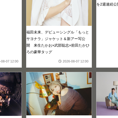
を2週連続公
福田未来、デビューシングル「もっと
サヨナラ」ジャケット＆新アー写公
開 来生たかお×武部聡志×前田たかひ
ろの豪華タッグ
-08-07 12:00
2026-08-07 12:00
CLO