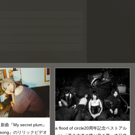
『My secret plum』
a flood of circle20周年記念ベストアル
ve song』のリリックビデオ