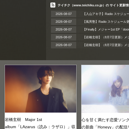
テイチク（www.teichiku.co.jp）の サイト更新
2026-08-07
【入山アキ子】Radio スケジュ
2026-08-07
【風男塾】Radio スケジュール
2026-08-07
【Finally】メジャー1st EP「
2026-08-07
【岩橋玄樹】（8月7日更新）メジ
2026-08-07
【岩橋玄樹】（8月7日更新）メジャ
岩橋玄樹 Major 1st
心を甘く満たす恋愛ソング！
album「LAzarus（読み：ラザロ）」収
の新曲「Honeyy」の配