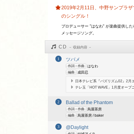
2019年2月11日、中野サンプ
のシングル！
プロデューサー "はなわ" が楽曲提供
メッセージソング。
CD
ツバメ
作詞・作曲
はなわ
編曲
成田忍
日本テレビ系『バズリズム02』2月エ
テレ玉「HOT WAVE」1月度オープ
Ballad of the Phantom
作詞・作曲
烏屋茶房
編曲
烏屋茶房 / baker
@Daylight
作詞
結城アイラ